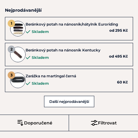
Nejprodávanější
Beránkový potah na nánosník/nátylník Euroriding
od 295 Kč
Skladem
Beránkový potah na nánosník Kentucky
od 495 Kč
Skladem
Zarážka na martingal černá
60 Kč
Skladem
Další nejprodávanější
Doporučené
Filtrovat