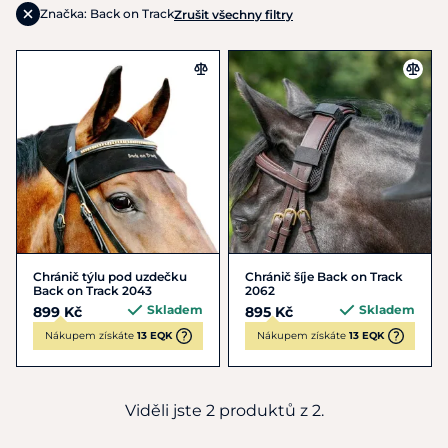
Značka: Back on Track
Zrušit všechny filtry
Chránič týlu pod uzdečku
Chránič šíje Back on Track
Back on Track 2043
2062
Skladem
Skladem
899 Kč
895 Kč
Nákupem získáte
13 EQK
Nákupem získáte
13 EQK
Viděli jste 2 produktů z 2.