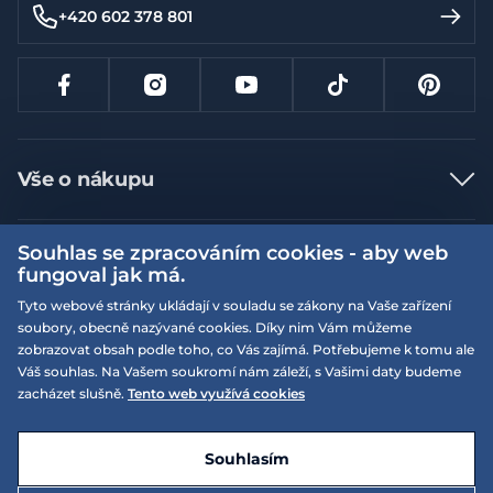
+420 602 378 801
Vše o nákupu
Jak nakupovat
Souhlas se zpracováním cookies - aby web
Více informací
Nejčastější dotazy
fungoval jak má.
Doprava a platba
Obchodní podmínky
Tyto webové stránky ukládají v souladu se zákony na Vaše zařízení
soubory, obecně nazývané cookies. Díky nim Vám můžeme
Vrácení a výměna zboží
Naše prodejny
Podmínky EQS věrnostního klubu
zobrazovat obsah podle toho, co Vás zajímá. Potřebujeme k tomu ale
Reklamace
Váš souhlas. Na Vašem soukromí nám záleží, s Vašimi daty budeme
On-line katalogy
EQS Rudná
zacházet slušně.
Tento web využívá cookies
Velikostní tabulky
Nyní zavřeno ‧ otevřeno od 09:00, So
Kariéra
© 2026 EQUISERVIS spol. s r.o. - založeno 1993
E-shop vytvořila a technicky zajišťuje
SIMPLIA.cz
Nabízené značky
Kontakt
Souhlasím
Dotace
EQS Praha 9 - Letňany