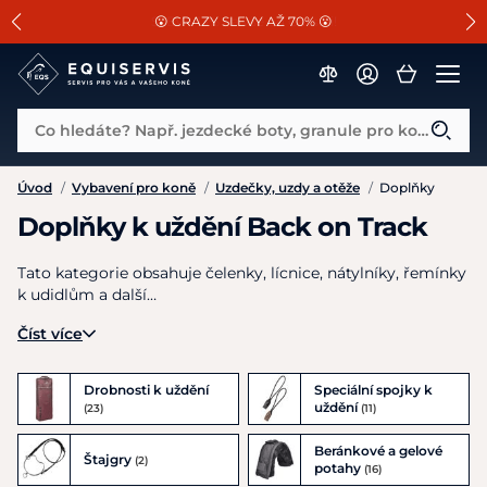
📐Pasování a doplňky k vybraným sedlům ZDARMA 🐴
SLEVA 13% na vše od Cassini!
😮 CRAZY SLEVY AŽ 70% 😮
Co hledáte? Např. jezdecké boty, granule pro koně...
Úvod
/
Vybavení pro koně
/
Uzdečky, uzdy a otěže
/
Doplňky
Doplňky k uždění Back on Track
Tato kategorie obsahuje čelenky, lícnice, nátylníky, řemínky
k udidlům a další…
Číst více
Drobnosti k uždění
Speciální spojky k
uždění
(23)
(11)
Beránkové a gelové
Štajgry
(2)
potahy
(16)