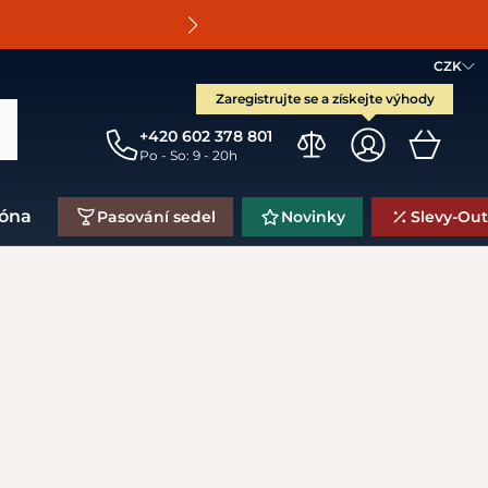
O
CZK
Zaregistrujte se a získejte výhody
+420 602 378 801
Po - So: 9 - 20h
zóna
Pasování sedel
Novinky
Slevy-Out