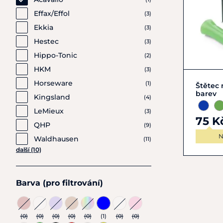
Effax/Effol
(3)
Ekkia
(3)
Hestec
(3)
Hippo-Tonic
(2)
HKM
(3)
Horseware
(1)
Štětec 
barev
Kingsland
(4)
LeMieux
(3)
75 K
QHP
(9)
N
Waldhausen
(11)
další (10)
Barva (pro filtrování)
(0)
(0)
(0)
(0)
(0)
(1)
(0)
(0)