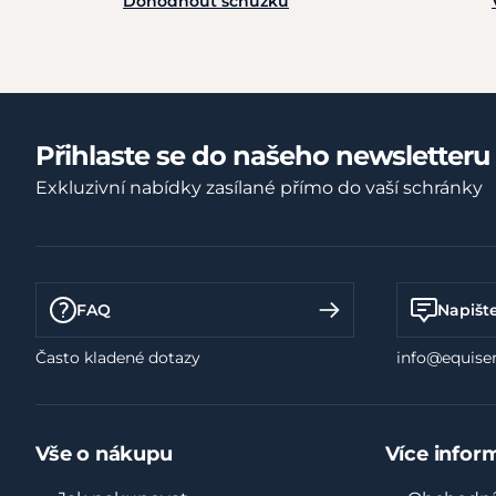
Dohodnout schůzku
Přihlaste se do našeho newsletteru
Exkluzivní nabídky zasílané přímo do vaší schránky
FAQ
Napišt
Často kladené dotazy
info@equiser
Vše o nákupu
Více infor