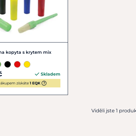
Zobrazit detail
na kopyta s krytem mix
č
Skladem
ákupem získáte
1 EQK
Viděli jste 1 produkt