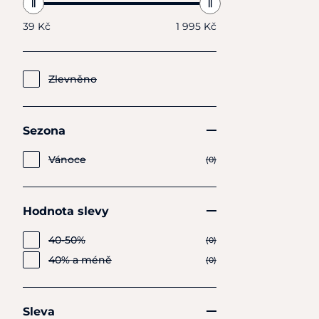
39 Kč
1 995 Kč
Zlevněno
Sezona
Vánoce
(0)
Hodnota slevy
40-50%
(0)
40% a méně
(0)
Sleva