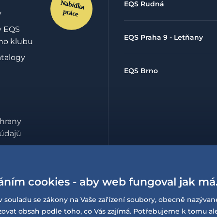
EQS Rudná
y
y EQS
EQS Praha 9 - Letňany
ho klubu
atalogy
EQS Brno
hrany
údajů
lowing
í o
sti
áním cookies - aby web fungoval jak má
v souladu se zákony na Vaše zařízení soubory, obecně nazývan
at obsah podle toho, co Vás zajímá. Potřebujeme k tomu al