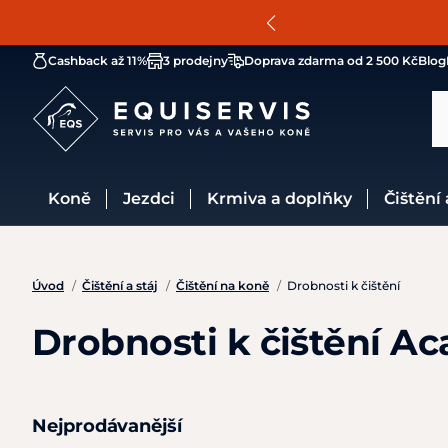
Cashback až 11%
3 prodejny
Doprava zdarma od 2 500 Kč
Blog
Koně
Jezdci
Krmiva a doplňky
Čištění
Úvod
/
Čištění a stáj
/
Čištění na koně
/
Drobnosti k čištění
Drobnosti k čištění Ac
Nejprodávanější