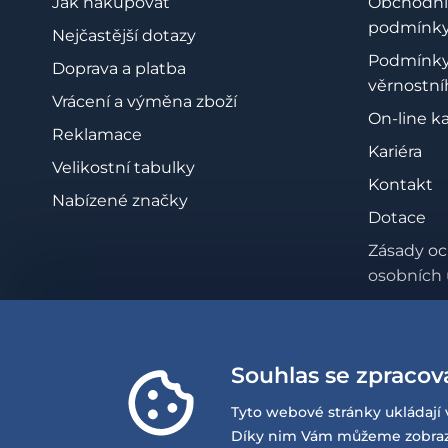
Jak nakupovat
Obchodní
podmínk
Nejčastější dotazy
Podmínk
Doprava a platba
věrnostní
Vrácení a výměna zboží
On-line k
Reklamace
Kariéra
Velikostní tabulky
Kontakt
Nabízené značky
Dotace
Zásady oc
osobních 
Whistleb
Prohlášen
přístupno
Souhlas se zpracov
Tyto webové stránky ukládají 
Díky nim Vám můžeme zobrazov