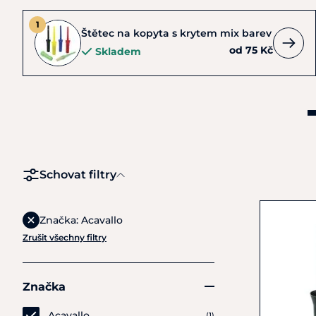
Štětec na kopyta s krytem mix barev
od 75 Kč
Skladem
Schovat filtry
Značka: Acavallo
Zrušit všechny filtry
Značka
Acavallo
(1)