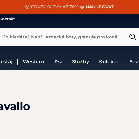
📐Pasování a doplňky k vybraným sedlům ZDARMA 🐴
SLEVA 13% na vše od Cassini!
😮 CRAZY SLEVY AŽ 70% 😮
NAKUPOVAT
CHCI SLEVU
VÍCE INF
Kontakt
Co hledáte? Např. jezdecké boty, granule pro koně...
 a stáj
Western
Psi
Služby
Kolekce
Se
avallo