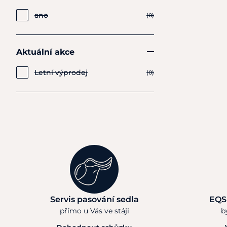
ano
(0)
Aktuální akce
Letní výprodej
(0)
Servis pasování sedla
EQS
přímo u Vás ve stáji
b