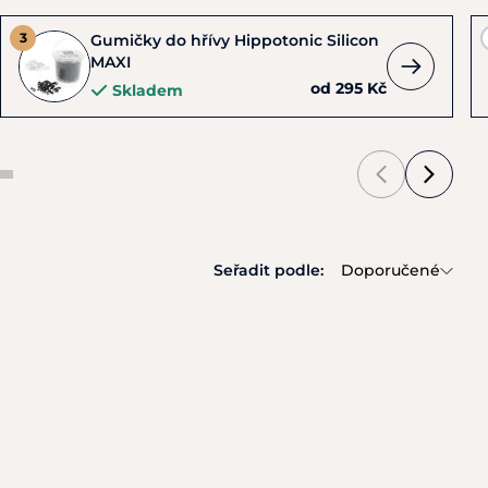
Gumičky do hřívy Hippotonic Silicon
MAXI
od 295 Kč
Skladem
Seřadit podle:
Doporučené