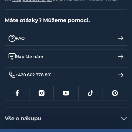
Vaše
údaje jsou u nás v bezpečí
a kdykoliv se můžete z newsletteru odhlásit.
Máte otázky? Můžeme pomoci.
FAQ
Napište nám
+420 602 378 801
Vše o nákupu
Jak nakupovat