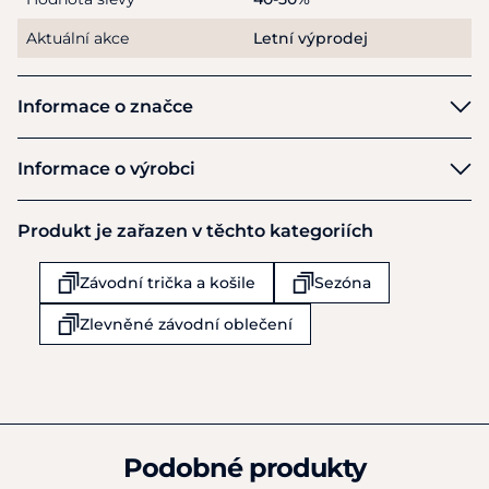
Aktuální akce
Letní výprodej
Informace o značce
Cavalleria Toscana
Informace o výrobci
Výrobce
Produkt je zařazen v těchto kategoriích
Cavalleria Toscana SpA
Via Celio Bottai 11
Závodní trička a košile
Sezóna
Monsummano Terme
IT51015
Zlevněné závodní oblečení
Itálie
+39 0572 1906490
info@cavalleriatoscana.it
Podobné produkty