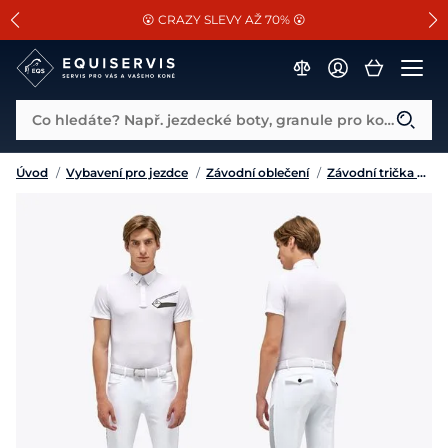
📐Pasování a doplňky k vybraným sedlům ZDARMA 🐴
SLEVA 13% na vše od Cassini!
😮 CRAZY SLEVY AŽ 70% 😮
Co hledáte? Např. jezdecké boty, granule pro koně...
Úvod
/
Vybavení pro jezdce
/
Závodní oblečení
/
Závodní trička a košile