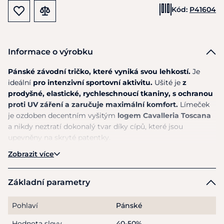
Kód:
P41604
Informace o výrobku
Pánské závodní tričko, které vyniká svou lehkostí.
Je
ideální
pro intenzivní sportovní aktivitu.
Ušité je
z
prodyšné, elastické, rychleschnoucí tkaniny, s ochranou
proti UV záření a zaručuje maximální komfort.
Límeček
je ozdoben decentním vyšitým
logem Cavalleria Toscana
a nikdy neztratí dokonalý tvar díky cípů, které jsou
upevněny na skryté patentky.
Zobrazit více
Materiál I: 90% polyamid, 10% elastan. Materiál II: 75%
bavlna, 23% polyamid, 2% elastan.
Základní parametry
Pokyny k péči: Lze prát na 30 stupňů Celsia. Nečistit
chemicky. Nesušit v sušičce.
Pohlaví
Pánské
Hodnota slevy
40-50%