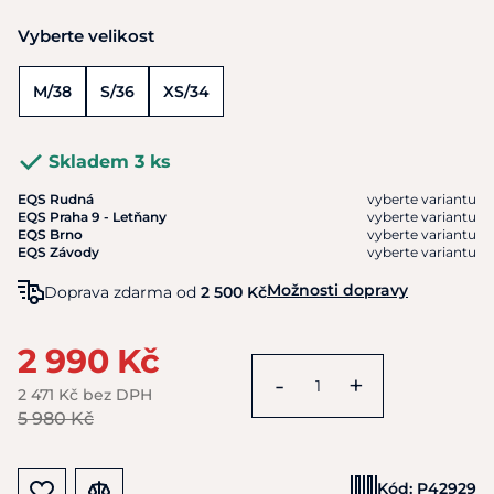
Vyberte velikost
M/38
S/36
XS/34
Skladem 3 ks
EQS Rudná
vyberte variantu
EQS Praha 9 - Letňany
vyberte variantu
EQS Brno
vyberte variantu
EQS Závody
vyberte variantu
Možnosti dopravy
Doprava zdarma od
2 500 Kč
2 990 Kč
-
+
2 471 Kč bez DPH
5 980 Kč
Kód:
P42929