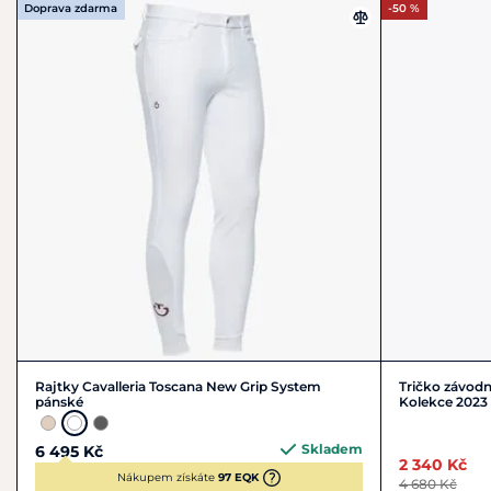
Doprava zdarma
-50 %
Rajtky Cavalleria Toscana New Grip System
Tričko závodn
pánské
Kolekce 2023
Skladem
6 495 Kč
2 340 Kč
Nákupem získáte
97 EQK
4 680 Kč