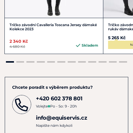
Tričko závodní Cavalleria Toscana Jersey dámské
Tričko závodn
Kolekce 2023
rukáv dámské
5 265 Kč
2 340 Kč
N
Skladem
4 680 Kč
Chcete poradit s výběrem produktu?
+420 602 378 801
Volejte
Po - So: 9 - 20h
info@equiservis.cz
Napište nám kdykoli