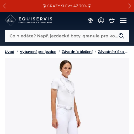
📐Pasování a doplňky k vybraným sedlům ZDARMA 🐴
SLEVA 13% na vše od Cassini!
😮 CRAZY SLEVY AŽ 70% 😮
Co hledáte? Např. jezdecké boty, granule pro koně...
Úvod
/
Vybavení pro jezdce
/
Závodní oblečení
/
Závodní trička a košile