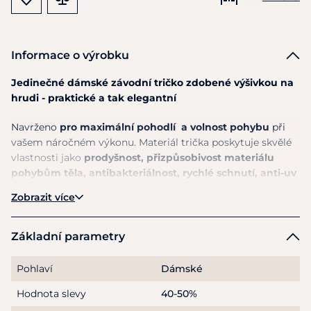
Informace o výrobku
Jedinečné dámské závodní tričko zdobené výšivkou na
hrudi - praktické a tak elegantní
Navrženo
pro maximální pohodlí a volnost pohybu
při
vašem náročném výkonu. Materiál trička poskytuje skvělé
vlastnosti jako
prodyšnost, přizpůsobivost materiálu
pohybům těla, antibakteriálnost, rychlé schnutí, anti-uv
ochranu a snadnou údržbu.
Zobrazit více
Jemný vyšívaný ženský vzor decentně zdobí přední část
trička
a ve stejné barvě zdobí stojatý límeček
vyšívané
Základní parametry
logo Cavalleria Toscana
.
Pohlaví
Dámské
Materiál I: 72% polyamid, 28% elastan. Materiál II: 75%
bavlna, 23% polyamid, 2% elastan.
Hodnota slevy
40-50%