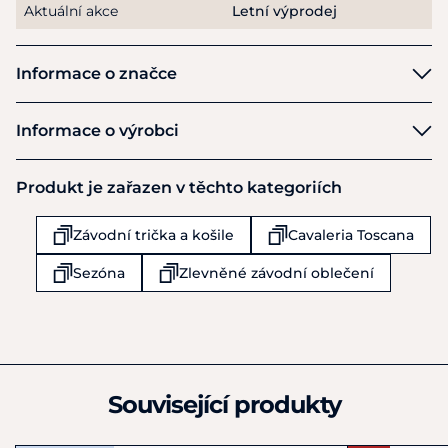
Aktuální akce
Letní výprodej
Pokyny k péči: Perte naruby na max 30 stupňů Celsia na
jemný cyklus. Nebělit. Nečistit chemicky. Nesušit v sušičce.
Nechte volně uschnout na vzduchu. Žehlit naruby na max
Informace o značce
110 stupňů bez páry.
Cavalleria Toscana
Informace o výrobci
Výrobce
Produkt je zařazen v těchto kategoriích
Cavalleria Toscana SpA
Via Celio Bottai 11
Závodní trička a košile
Cavaleria Toscana
Monsummano Terme
IT51015
Sezóna
Zlevněné závodní oblečení
Itálie
+39 0572 1906490
info@cavalleriatoscana.it
Související produkty