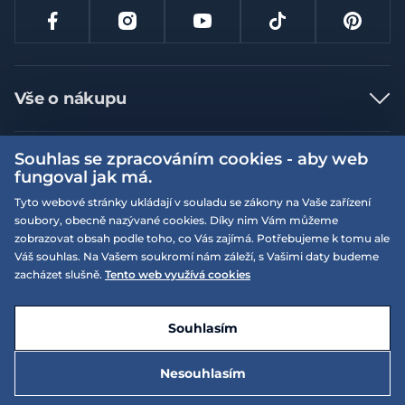
Vše o nákupu
Jak nakupovat
Souhlas se zpracováním cookies - aby web
Více informací
Nejčastější dotazy
fungoval jak má.
Doprava a platba
Obchodní podmínky
Tyto webové stránky ukládají v souladu se zákony na Vaše zařízení
soubory, obecně nazývané cookies. Díky nim Vám můžeme
Vrácení a výměna zboží
Naše prodejny
Podmínky EQS věrnostního klubu
zobrazovat obsah podle toho, co Vás zajímá. Potřebujeme k tomu ale
Reklamace
Váš souhlas. Na Vašem soukromí nám záleží, s Vašimi daty budeme
On-line katalogy
EQS Rudná
zacházet slušně.
Tento web využívá cookies
Velikostní tabulky
09:00 - 20:00
Kariéra
Nyní otevřeno
© 2026 EQUISERVIS spol. s r.o. - založeno 1993
E-shop vytvořila a technicky zajišťuje
SIMPLIA.cz
Nabízené značky
Kontakt
Souhlasím
Dotace
EQS Praha 9 - Letňany
09:00 - 20:00
Nyní otevřeno
2 990 Kč
Nesouhlasím
Zásady ochrany osobních údajů
Do košíku
5 980 Kč