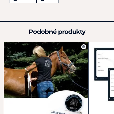
Haguenau
F-67501
Francie
+33 388 07 40 05
france@ekkia.com
Podobné produkty