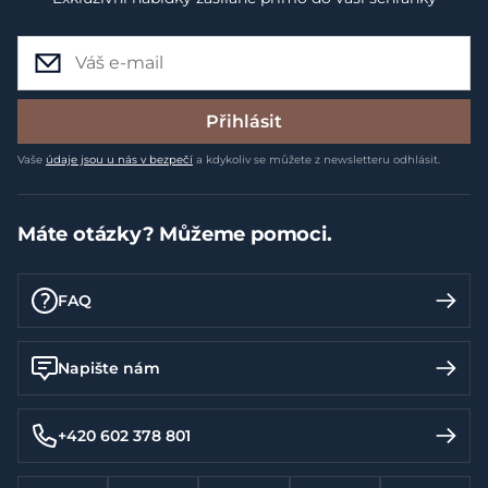
Přihlásit
Vaše
údaje jsou u nás v bezpečí
a kdykoliv se můžete z newsletteru odhlásit.
Máte otázky? Můžeme pomoci.
FAQ
Napište nám
+420 602 378 801