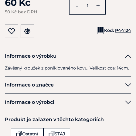
60 Kč
-
+
50 Kč bez DPH
Kód:
P44124
Informace o výrobku
Závěsný kroužek z poniklovaného kovu. Velikost cca: 14cm.
Informace o značce
Ekkia
Informace o výrobci
Výrobce
Produkt je zařazen v těchto kategoriích
Ekkia Export
12 rue Branly - BP90035
Ostatní
STÁJ