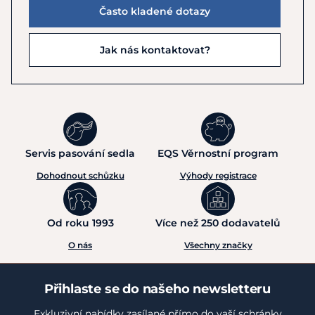
Často kladené dotazy
Jak nás kontaktovat?
Servis pasování sedla
EQS Věrnostní program
Dohodnout schůzku
Výhody registrace
Od roku 1993
Více než 250 dodavatelů
O nás
Všechny značky
Přihlaste se do našeho newsletteru
Exkluzivní nabídky zasílané přímo do vaší schránky