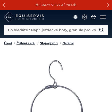
📐Pasování a doplňky k vybraným sedlům ZDARMA 🐴
SLEVA 13% na vše od Cassini!
😮 CRAZY SLEVY AŽ 70% 😮
Co hledáte? Např. jezdecké boty, granule pro koně...
Úvod
/
Čištění a stáj
/
Stájový mix
/
Ostatní