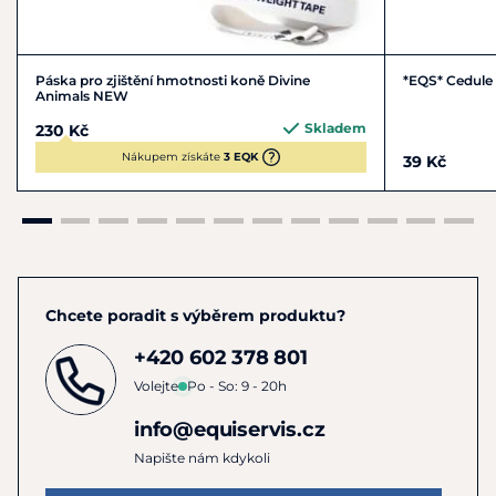
Páska pro zjištění hmotnosti koně Divine
*EQS* Cedule
Animals NEW
Skladem
230 Kč
Nákupem získáte
3 EQK
39 Kč
Chcete poradit s výběrem produktu?
+420 602 378 801
Volejte
Po - So: 9 - 20h
info@equiservis.cz
Napište nám kdykoli