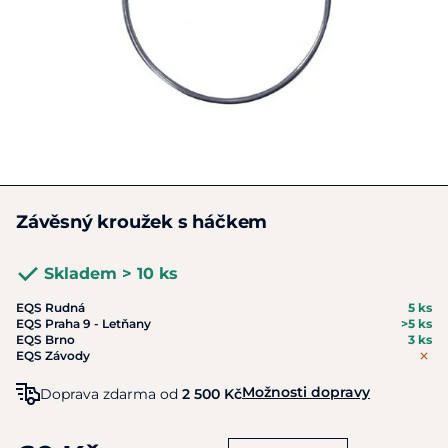
Závěsný kroužek s háčkem
Skladem > 10 ks
EQS Rudná
5 ks
EQS Praha 9 - Letňany
>5 ks
EQS Brno
3 ks
EQS Závody
Možnosti dopravy
Doprava zdarma od
2 500 Kč