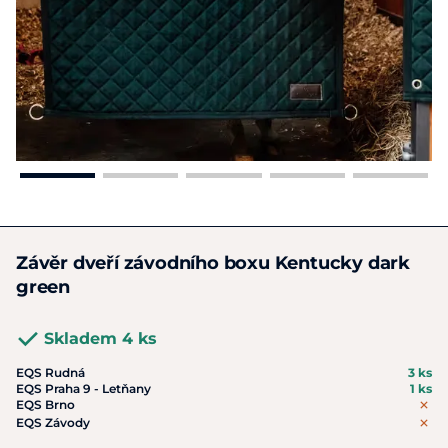
Závěr dveří závodního boxu Kentucky dark
green
Skladem 4 ks
EQS Rudná
3 ks
EQS Praha 9 - Letňany
1 ks
EQS Brno
EQS Závody