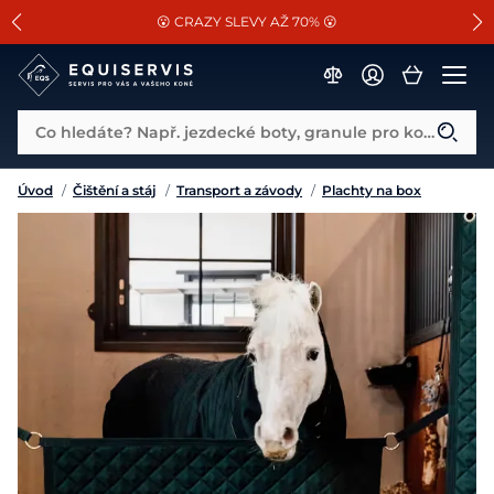
📐Pasování a doplňky k vybraným sedlům ZDARMA 🐴
SLEVA 13% na vše od Cassini!
😮 CRAZY SLEVY AŽ 70% 😮
Co hledáte? Např. jezdecké boty, granule pro koně...
Úvod
/
Čištění a stáj
/
Transport a závody
/
Plachty na box