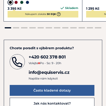
Skladem
3 395 Kč
1 295 Kč
Nákupem získáte
50 EQK
N
Chcete poradit s výběrem produktu?
+420 602 378 801
Volejte
Po - So: 9 - 20h
info@equiservis.cz
Napište nám kdykoli
Často kladené dotazy
Jak nás kontaktovat?