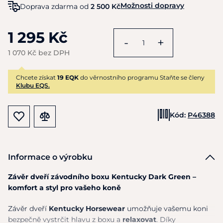
Možnosti dopravy
Doprava zdarma od
2 500 Kč
1 295 Kč
-
+
1 070 Kč bez DPH
Chcete získat
19 EQK
do věrnostního programu Staňte se členy
Klubu EQS.
Kód:
P46388
Informace o výrobku
Závěr dveří závodního boxu Kentucky Dark Green –
komfort a styl pro vašeho koně
Závěr dveří
Kentucky Horsewear
umožňuje vašemu koni
bezpečně vystrčit hlavu z boxu a
relaxovat
. Díky