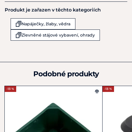
Výrobce
Produkt je zařazen v těchto kategoriích
Equiservis s.r.o.
Obchodní 977
Napáječky, žlaby, vědra
Rudná u Prahy
25219
Zlevněné stájové vybavení, ohrady
Česká republika
+420 602 378 801
info@equiservis.cz
Podobné produkty
-13 %
-13 %