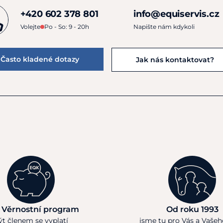
+420 602 378 801
info@equiservis.cz
Volejte
Po - So: 9 - 20h
Napište nám kdykoli
Často kladené dotazy
Jak nás kontaktovat?
 Věrnostní program
Od roku 1993
ýt členem se vyplatí
jsme tu pro Vás a Vaše