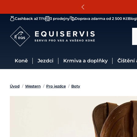
Cashback až 11%
3 prodejny
Doprava zdarma od 2 500 Kč
Blog
Koně
Jezdci
Krmiva a doplňky
Čištění
Úvod
/
Western
/
Pro jezdce
/
Boty