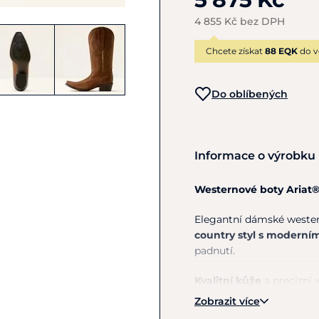
4 855 Kč bez DPH
Chcete získat
88 EQK
do v
Do oblíbených
Informace o výrobku
Westernové boty Ariat®
Elegantní dámské wester
country styl s moderní
padnutí.
Kvalitní kůže
a precizní 
technologie StretchFit
Zobrazit více
lýtku
a zajišťuje
pohodln