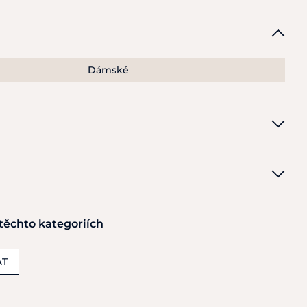
luetu
.
tuje lehkou oporu, stabilitu a komfort i při celodenním
 Day Cushioning
zajišťuje měkký došlap a je navržena pro
hká podešev
Bantamweight™
je až o 30 % lehčí než klasická
Dámské
v namáhaných zónách.
 boty Ariat® Heritage
rší lýtko a pohodlné obutí
ro stabilitu a podporu
hioning pro celodenní komfort
odešev Bantamweight™
 šití (5řadé)
 těchto kategoriích
ička
 kůže
AT