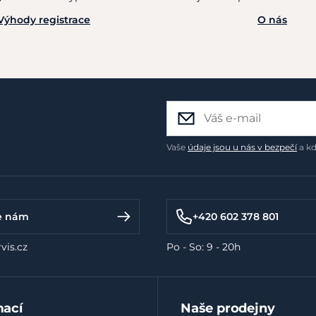
Výhody registrace
O nás
Vaše
údaje jsou u nás v bezpečí
a kd
e nám
+420 602 378 801
vis.cz
Po - So: 9 - 20h
mací
Naše prodejny