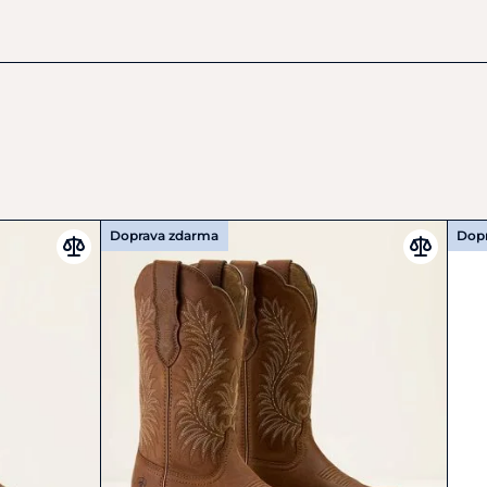
75"
 West heel
že
ká
které chtějí spojit autentický westernový vzhled s
rfektním fit řešením pro širší lýtko.
Doprava zdarma
Dop
 si vlhký hadřík, měkký kartáč, suchý hadřík, kondicionér na
ůži, abyste mohli začít.
žijte vlhký hadřík k odstranění nečistot a bláta ze spodní
ranění oděrek použijte měkký kartáč. Dobře poslouží i suchá
é tabule! Pro odolnou špínu a bláto můžete použít starý
volnění a odstranění těchto částic.
ěte se, že jsou boty zcela suché. Pokud jsou vaše boty