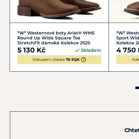
38,5
39
40
4
*W* Westernové boty Ariat® WMS
*W* West
Round Up Wide Square Toe
Sport Wid
StretchFit dámské Kolekce 2025
Kolekce 2
5 130 Kč
4 750
Skladem
Nákupem získáte
76 EQK
Nák
Chte