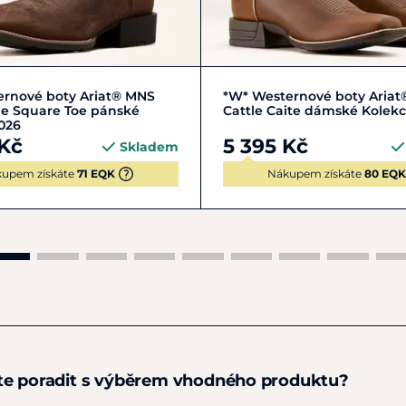
mokré, vyjměte vl
zevnitř i zvenku. 
Úprava bot: Nyní j
suchou houbu do k
2,5
43
44
45
36
36,5
37,5
38
ernové boty Ariat® MNS
*W* Westernové boty Aria
krouživými pohyby 
e Square Toe pánské
Cattle Caite dámské Kolek
na kůži plně abso
026
použít více kondic
 Kč
5 395 Kč
Skladem
upem získáte
71 EQK
Nákupem získáte
80 EQK
Leštění bot: Nakon
nanášeli kondicio
dokud se leštidlo z
te poradit s výběrem vhodného produktu?