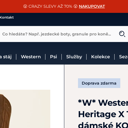
📐Pasování a doplňky k vybraným sedlům ZDARMA 🐴
SLEVA 13% na vše od Cassini!
😮 CRAZY SLEVY AŽ 70% 😮
NAKUPOVAT
CHCI SLEVU
VÍCE INF
Kontakt
Co hledáte? Např. jezdecké boty, granule pro koně...
 a stáj
Western
Psi
Služby
Kolekce
Se
Doprava zdarma
*W* Weste
Heritage X 
dámské KO