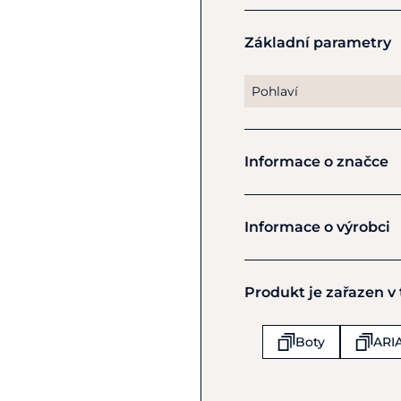
zachovávají
elegantní si
Základní parametry
Technologie ATS®
posky
nošení. Vnitřní stélka
All
dlouhodobé pohodlí. Le
Pohlaví
guma a zároveň odolná 
Hlavní výhody:
Informace o značce
dámské westernové
StretchFit™ pro ši
technologie ATS® p
Ariat
Informace o výrobci
stélka All Day Cus
lehká a odolná p
Výrobce
klasické westernové
Produkt je zařazen v
ARIAT EU B.V.
elegantní X Toe šp
Muiderstraat 1
kvalitní plnozrnná
Amsterdam
Boty
ARI
1011 PZ
Specifikace
:
Nizozemsko
výška holeně: 13"
+44 (0) 1367 242818