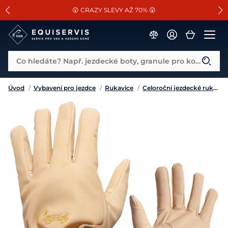
📐Pasování a doplňky k vybraným sedlům ZDARMA 🐴
SLEVA 13% na vše od Cassini!
😮 CRAZY SLEVY AŽ 70% 😮
Co hledáte? Např. jezdecké boty, granule pro koně...
Úvod
/
Vybavení pro jezdce
/
Rukavice
/
Celoroční jezdecké rukavice