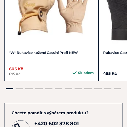
*W* Rukavice kožené Cassini Profi NEW
Rukavice Cas
605 Kč
Skladem
455 Kč
695 Kč
Chcete poradit s výběrem produktu?
+420 602 378 801