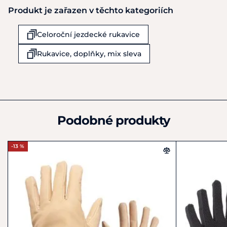
Produkt je zařazen v těchto kategoriích
Equiservis s.r.o.
Obchodní 977
Celoroční jezdecké rukavice
Rudná u Prahy
25219
Rukavice, doplňky, mix sleva
Česká republika
+420 602 378 801
info@equiservis.cz
Podobné produkty
-13 %