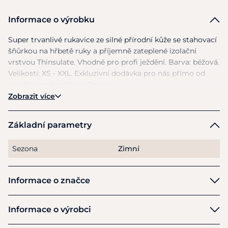
Informace o výrobku
Super trvanlivé rukavice
ze
silné přírodní kůže
se
stahovací
šňůrkou
na
hřbetě ruky
a
příjemně zateplené izolační
vrstvou Thinsulate. Vhodné pro profi ježdění. Barva: béžová.
Velikosti:
XS
- XXL. Exkluzivní dodávka pro nás přímo
od
výrobce pod značkou Cassini.
Zobrazit více
Základní parametry
Sezona
Zimní
Informace o značce
Cassini
Informace o výrobci
Výrobce