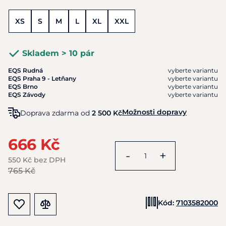
XS
S
M
L
XL
XXL
Skladem > 10 pár
EQS Rudná
vyberte variantu
EQS Praha 9 - Letňany
vyberte variantu
EQS Brno
vyberte variantu
EQS Závody
vyberte variantu
Možnosti dopravy
Doprava zdarma od
2 500 Kč
666 Kč
-
+
550 Kč bez DPH
765 Kč
Kód:
7103582000