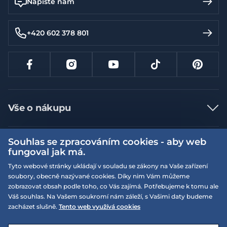
Napište nám
+420 602 378 801
Vše o nákupu
Jak nakupovat
Souhlas se zpracováním cookies - aby web
Více informací
Nejčastější dotazy
fungoval jak má.
Doprava a platba
Obchodní podmínky
Tyto webové stránky ukládají v souladu se zákony na Vaše zařízení
soubory, obecně nazývané cookies. Díky nim Vám můžeme
Vrácení a výměna zboží
Naše prodejny
Podmínky EQS věrnostního klubu
zobrazovat obsah podle toho, co Vás zajímá. Potřebujeme k tomu ale
Reklamace
Váš souhlas. Na Vašem soukromí nám záleží, s Vašimi daty budeme
On-line katalogy
EQS Rudná
zacházet slušně.
Tento web využívá cookies
Velikostní tabulky
09:00 - 20:00
Kariéra
Nyní otevřeno
© 2026 EQUISERVIS spol. s r.o. - založeno 1993
E-shop vytvořila a technicky zajišťuje
SIMPLIA.cz