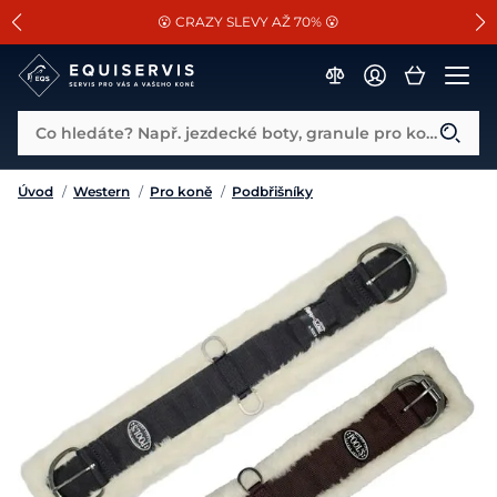
📐Pasování a doplňky k vybraným sedlům ZDARMA 🐴
SLEVA 13% na vše od Cassini!
😮 CRAZY SLEVY AŽ 70% 😮
Co hledáte? Např. jezdecké boty, granule pro koně...
Úvod
/
Western
/
Pro koně
/
Podbřišníky