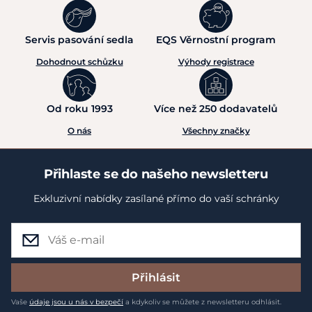
Servis pasování sedla
EQS Věrnostní program
Dohodnout schůzku
Výhody registrace
Od roku 1993
Více než 250 dodavatelů
O nás
Všechny značky
Přihlaste se do našeho newsletteru
Exkluzivní nabídky zasílané přímo do vaší schránky
Přihlásit
Vaše
údaje jsou u nás v bezpečí
a kdykoliv se můžete z newsletteru odhlásit.