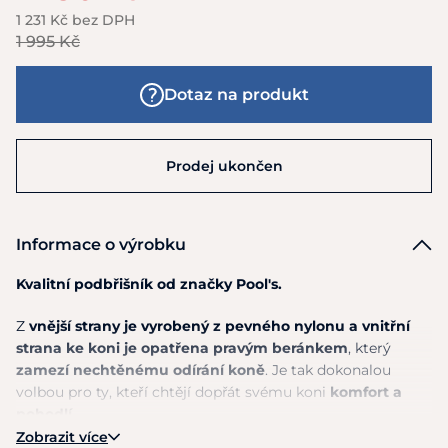
1 231 Kč bez DPH
1 995 Kč
Dotaz na produkt
Prodej ukončen
Informace o výrobku
Kvalitní podbřišník od značky Pool's.
Z
vnější strany je vyrobený
z
pevného nylonu
a
vnitřní
strana
ke
koni
je
opatřena pravým beránkem
, který
zamezí nechtěnému odírání koně
.
Je
tak dokonalou
volbou pro ty, kteří chtějí dopřát svému koni
komfort
a
pohodlí.
Zobrazit více