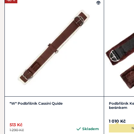
-60 %
*W* Podbřišník Cassini Quide
Podbřišník K
beránkem
1 010 Kč
513 Kč
N
Skladem
1 290 Kč