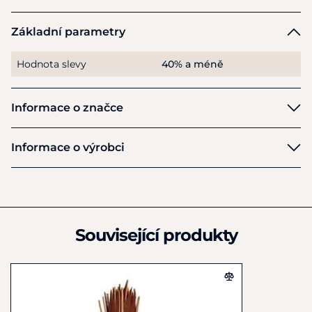
Základní parametry
Hodnota slevy
40% a méně
Informace o značce
Pool's
Informace o výrobci
Výrobce
AmaHorse Trading s.r.l. a socio unico
via Citernese 112
San Giustino
Související produkty
IT06016
Itálie
+39 075 856 0191
info@amahorse.com