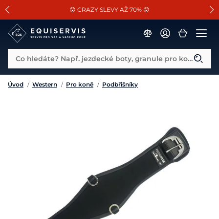
📐Pasování a doplňky k vybraným sedlům ZDARMA 🐴
SLEVA 13% na vše od Cassini!
😮 CRAZY SLEVY AŽ 70% 😮
Co hledáte? Např. jezdecké boty, granule pro koně...
Úvod
/
Western
/
Pro koně
/
Podbřišníky