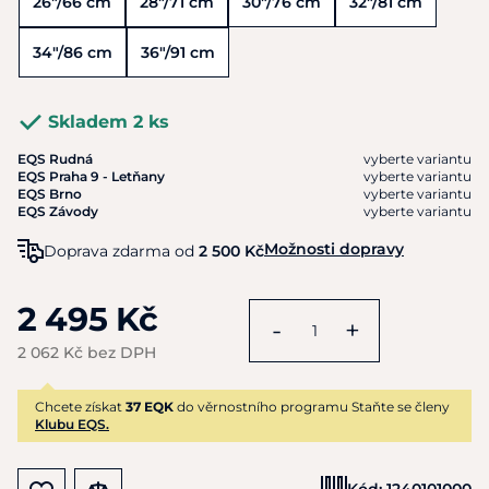
26"/66 cm
28"/71 cm
30"/76 cm
32"/81 cm
34"/86 cm
36"/91 cm
Skladem 2 ks
EQS Rudná
vyberte variantu
EQS Praha 9 - Letňany
vyberte variantu
EQS Brno
vyberte variantu
EQS Závody
vyberte variantu
Možnosti dopravy
Doprava zdarma od
2 500 Kč
2 495 Kč
-
+
2 062 Kč bez DPH
Chcete získat
37 EQK
do věrnostního programu Staňte se členy
Klubu EQS.
Kód:
1240101000