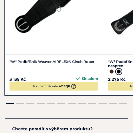
*W* Podbřišník Weaver AIRFLEX® Cinch Roper
*W* Podbřišní
neopren
Skladem
3 135 Kč
2 275 Kč
Nákupem získáte
47 EQK
N
Chcete poradit s výběrem produktu?