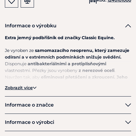
Informace o výrobku
Extra jemný podbřišník od značky Classic Equine.
Je vyroben
ze
samomazacího neoprenu, který zamezuje
odíraní a
v
extrémních podmínkách snižuje svědění.
Disponuje
antibakteriálními
a
protiplísňovými
vlastnostmi. Přezky jsou vyrobeny
z
nerezové oceli
.
Navržen tak, aby
eliminoval přetáčení
a
zkroucení. Jeho
předností je velmi snadná údržba -
stačí ho pouze otřít
Zobrazit více
vodou a nechat uschnout vyvěšený.
Informace o značce
Classic Equine
Informace o výrobci
Výrobce