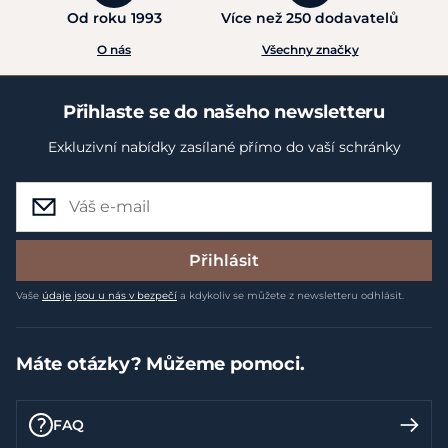
Od roku 1993
Více než 250 dodavatelů
O nás
Všechny značky
Přihlaste se do našeho newsletteru
Exkluzivní nabídky zasílané přímo do vaší schránky
Přihlásit
Vaše
údaje jsou u nás v bezpečí
a kdykoliv se můžete z newsletteru odhlásit.
Máte otázky? Můžeme pomoci.
FAQ