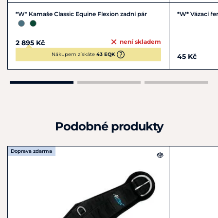
*W* Kamaše Classic Equine Flexion zadní pár
*W* Vázací ře
není skladem
2 895 Kč
Nákupem získáte
43 EQK
45 Kč
Podobné produkty
Doprava zdarma