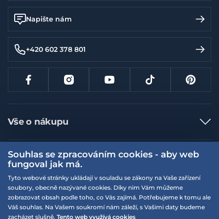
Napište nám
+420 602 378 801
Vše o nákupu
Jak nakupovat
Souhlas se zpracováním cookies - aby web
Více informací
Nejčastější dotazy
fungoval jak má.
Doprava a platba
Obchodní podmínky
Tyto webové stránky ukládají v souladu se zákony na Vaše zařízení
soubory, obecně nazývané cookies. Díky nim Vám můžeme
Vrácení a výměna zboží
Naše prodejny
Podmínky EQS věrnostního klubu
zobrazovat obsah podle toho, co Vás zajímá. Potřebujeme k tomu ale
Reklamace
Váš souhlas. Na Vašem soukromí nám záleží, s Vašimi daty budeme
On-line katalogy
EQS Rudná
zacházet slušně.
Tento web využívá cookies