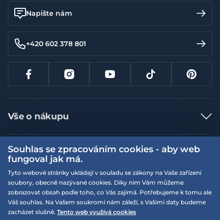
Napište nám
+420 602 378 801
Vše o nákupu
Jak nakupovat
Souhlas se zpracováním cookies - aby web
Více informací
Nejčastější dotazy
fungoval jak má.
Doprava a platba
Obchodní podmínky
Tyto webové stránky ukládají v souladu se zákony na Vaše zařízení
soubory, obecně nazývané cookies. Díky nim Vám můžeme
Vrácení a výměna zboží
Naše prodejny
Podmínky EQS věrnostního klubu
zobrazovat obsah podle toho, co Vás zajímá. Potřebujeme k tomu ale
Reklamace
Váš souhlas. Na Vašem soukromí nám záleží, s Vašimi daty budeme
On-line katalogy
EQS Rudná
zacházet slušně.
Tento web využívá cookies
Velikostní tabulky