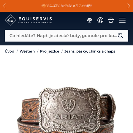
📐Pasování a doplňky k vybraným sedlům ZDARMA 🐴
SLEVA 13% na vše od Cassini!
😮 CRAZY SLEVY AŽ 70% 😮
Co hledáte? Např. jezdecké boty, granule pro koně...
Úvod
/
Western
/
Pro jezdce
/
Jeans, pásky, chinks a chaps