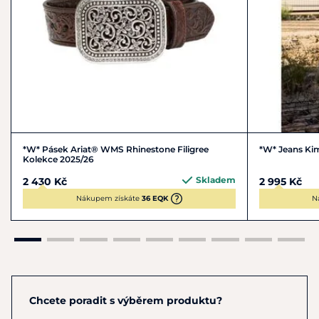
*W* Pásek Ariat® WMS Rhinestone Filigree
*W* Jeans Ki
Kolekce 2025/26
Skladem
2 430 Kč
2 995 Kč
Nákupem získáte
36 EQK
N
Chcete poradit s výběrem produktu?