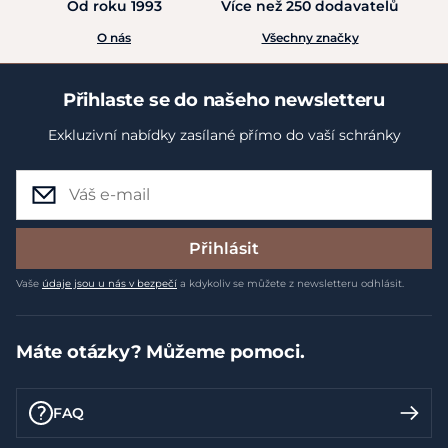
Od roku 1993
Více než 250 dodavatelů
O nás
Všechny značky
Přihlaste se do našeho newsletteru
Exkluzivní nabídky zasílané přímo do vaší schránky
Přihlásit
Vaše
údaje jsou u nás v bezpečí
a kdykoliv se můžete z newsletteru odhlásit.
Máte otázky? Můžeme pomoci.
FAQ