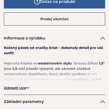
Dotaz na produkt
Prodej ukončen
Informace o výrobku
Kožený pásek od značky Ariat – dokonalý detail pro váš
outfit
Naprostá klasika ve
westernovém stylu
. Se svou šířkou
1,5"
(cca 3,8 cm)
působí výrazně, ale zároveň zůstává
univerzálním doplňkem, který skvěle vynikne
jak při
ježdění, tak při každodenním nošení. Je
vyrobený z
pravé
kůže
s detailním květinovým reliéfem a s kontrastním
Zobrazit více
prošíváním působí jedinečně a stylově. Pásek je
doplněn
odepínatelnou sponou
z patinovaného stříbra,
která dodává celku autentický charakter.
Základní parametry