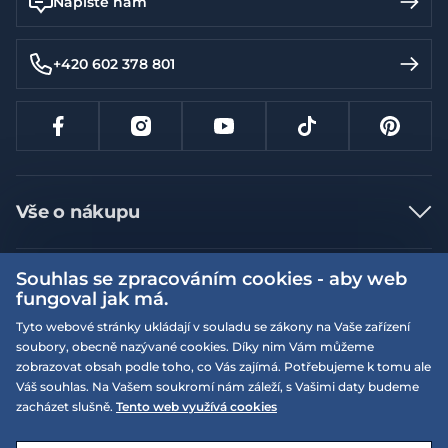
Napište nám
+420 602 378 801
Vše o nákupu
Jak nakupovat
Souhlas se zpracováním cookies - aby web
Více informací
Nejčastější dotazy
fungoval jak má.
Doprava a platba
Obchodní podmínky
Tyto webové stránky ukládají v souladu se zákony na Vaše zařízení
soubory, obecně nazývané cookies. Díky nim Vám můžeme
Vrácení a výměna zboží
Naše prodejny
Podmínky EQS věrnostního klubu
zobrazovat obsah podle toho, co Vás zajímá. Potřebujeme k tomu ale
Reklamace
Váš souhlas. Na Vašem soukromí nám záleží, s Vašimi daty budeme
On-line katalogy
EQS Rudná
zacházet slušně.
Tento web využívá cookies
Velikostní tabulky
09:00 - 20:00
Kariéra
Nyní otevřeno
© 2026 EQUISERVIS spol. s r.o. - založeno 1993
E-shop vytvořila a technicky zajišťuje
SIMPLIA.cz