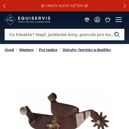
📐Pasování a doplňky k vybraným sedlům ZDARMA 🐴
SLEVA 13% na vše od Cassini!
😮 CRAZY SLEVY AŽ 70% 😮
Co hledáte? Např. jezdecké boty, granule pro koně...
Úvod
/
Western
/
Pro jezdce
/
Ostruhy, řemínky a doplňky