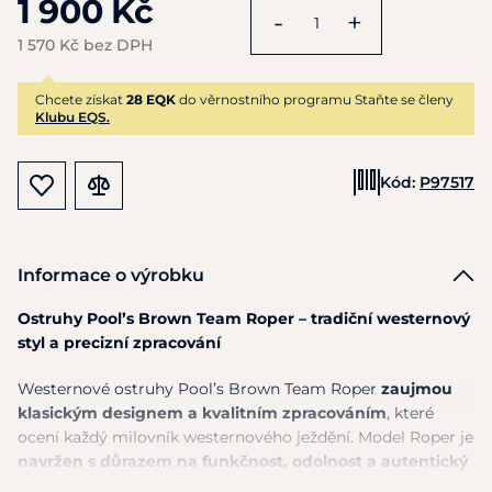
1 900 Kč
-
+
1 570 Kč bez DPH
Chcete získat
28 EQK
do věrnostního programu Staňte se členy
Klubu EQS.
Kód:
P97517
Informace o výrobku
Ostruhy Pool’s Brown Team Roper – tradiční westernový
styl a precizní zpracování
Westernové ostruhy Pool’s Brown Team Roper
zaujmou
klasickým designem a kvalitním zpracováním
, které
ocení každý milovník westernového ježdění. Model Roper je
navržen s důrazem na funkčnost, odolnost a autentický
vzhled.