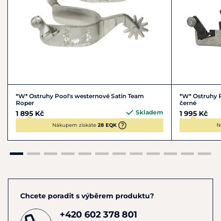
korozi.
*W* Ostruhy Pool's westernové Satin Team
*W* Ostruhy P
Roper
černé
Skladem
1 895 Kč
1 995 Kč
Nákupem získáte
28 EQK
N
Chcete poradit s výběrem produktu?
+420 602 378 801