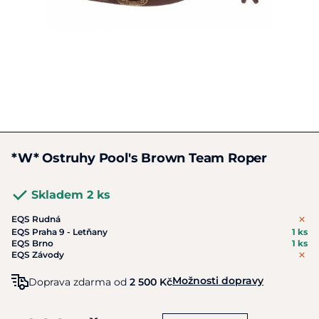
*W* Ostruhy Pool's Brown Team Roper
Skladem 2 ks
EQS Rudná
EQS Praha 9 - Letňany
1 ks
EQS Brno
1 ks
EQS Závody
Možnosti dopravy
Doprava zdarma od
2 500 Kč