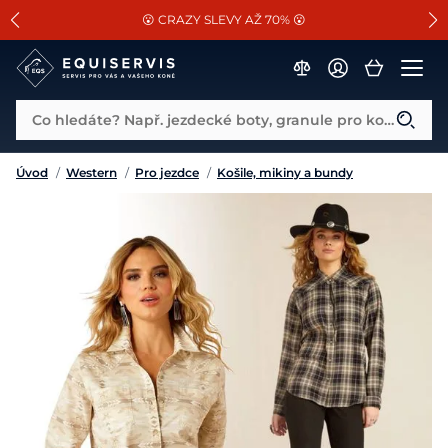
📐Pasování a doplňky k vybraným sedlům ZDARMA 🐴
SLEVA 13% na vše od Cassini!
😮 CRAZY SLEVY AŽ 70% 😮
Co hledáte? Např. jezdecké boty, granule pro koně...
Úvod
/
Western
/
Pro jezdce
/
Košile, mikiny a bundy