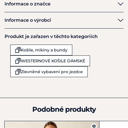
Informace o značce
Ariat
Informace o výrobci
Výrobce
Produkt je zařazen v těchto kategoriích
ARIAT EU B.V.
Muiderstraat 1
Košile, mikiny a bundy
Amsterdam
1011 PZ
WESTERNOVÉ KOŠILE DÁMSKÉ
Nizozemsko
+44 (0) 1367 242818
Zlevněné vybavení pro jezdce
info.ae@ariat.com
Podobné produkty