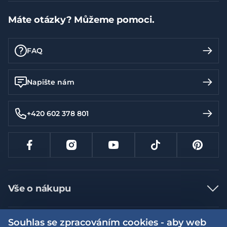
Máte otázky? Můžeme pomoci.
FAQ
Napište nám
+420 602 378 801
Vše o nákupu
Jak nakupovat
Souhlas se zpracováním cookies - aby web
Více informací
Nejčastější dotazy