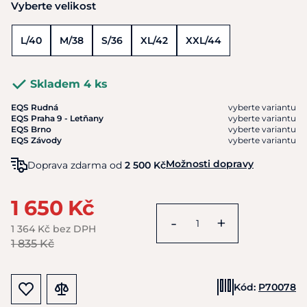
Vyberte velikost
L/40
M/38
S/36
XL/42
XXL/44
Skladem 4 ks
EQS Rudná
vyberte variantu
EQS Praha 9 - Letňany
vyberte variantu
EQS Brno
vyberte variantu
EQS Závody
vyberte variantu
Možnosti dopravy
Doprava zdarma od
2 500 Kč
1 650 Kč
-
+
1 364 Kč bez DPH
1 835 Kč
Kód:
P70078