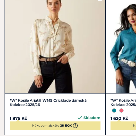
*W* Košile Ariat® WMS Cricklade dámská
*W* Košile Ar
Kolekce 2025/26
Kolekce 2025
Skladem
1 875 Kč
1 620 Kč
Nákupem získáte
28 EQK
N