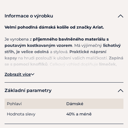
Informace o výrobku
Velmi pohodlná dámská košile od značky Ariat.
Je vyrobena
z
příjemného bavlněného materiálu
s
poutavým kostkovaným vzorem
.
Má
výjimečný
lichotivý
střih,
je
velice odolná
a stylová.
Praktické náprsní
kapsy
na
hrudi poslouží k uložení vašich maličkostí.
Zapíná
se s pomocí knoflíků
. Celkový vzhled doplňuje
límeček,
který dodává elegantní vzhled.
Zobrazit více
Materiál:
100% Bavlna
Základní parametry
Pokyny k péči:
Lze prát na 30°.
Pohlaví
Dámské
Hodnota slevy
40% a méně