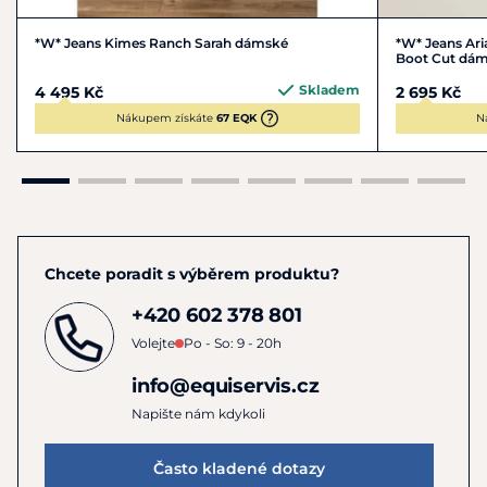
3x1 Right Hand Twill
*W* Jeans Kimes Ranch Sarah dámské
*W* Jeans Aria
Boot Cut dám
Ring-spun denim
Gramáž
13,75 oz
Skladem
4 495 Kč
2 695 Kč
Nákupem získáte
67 EQK
N
Kimes Ranch Dillon
jsou džíny, na které se můžete
spolehnout – ať už pracujete v terénu, jezdíte na koni nebo
hledáte poctivý westernový styl pro každý den.
Chcete poradit s výběrem produktu?
+420 602 378 801
Volejte
Po - So: 9 - 20h
info@equiservis.cz
Napište nám kdykoli
Často kladené dotazy