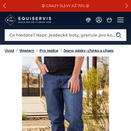
📐Pasování a doplňky k vybraným sedlům ZDARMA 🐴
SLEVA 13% na vše od Cassini!
😮 CRAZY SLEVY AŽ 70% 😮
Co hledáte? Např. jezdecké boty, granule pro koně...
Úvod
/
Western
/
Pro jezdce
/
Jeans, pásky, chinks a chaps