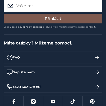
Přihlásit
Vaše
údaje jsou u nás v bezpečí
a kdykoliv se můžete z newsletteru odhlásit.
Máte otázky? Můžeme pomoci.
FAQ
Napište nám
+420 602 378 801