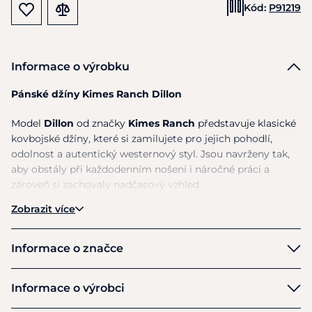
Kód:
P91219
Informace o výrobku
Pánské džíny Kimes Ranch Dillon
Model
Dillon
od značky
Kimes Ranch
představuje klasické
kovbojské džíny, které si zamilujete pro jejich pohodlí,
odolnost a autentický westernový styl. Jsou navrženy tak,
aby obstály při každodenním nošení i náročné práci a
zároveň si zachovaly nadčasový vzhled.
Zobrazit více
Džíny mají
středně vysoký pas
,
volnější střih v oblasti
stehen
a
široké nohavice typu boot cut
, které se
perfektně hodí přes westernové boty. Jemné modré
Informace o značce
prošívání v kombinaci s ručně broušenými detaily dodává
Kimes Ranch
džínům charakter, zatímco
integrovaná kapsa na nůž
Informace o výrobci
podtrhuje jejich praktickou stránku.