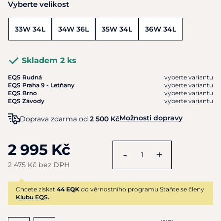
Vyberte velikost
33W 34L
34W 36L
35W 34L
36W 34L
Skladem 2 ks
EQS Rudná
vyberte variantu
EQS Praha 9 - Letňany
vyberte variantu
EQS Brno
vyberte variantu
EQS Závody
vyberte variantu
Možnosti dopravy
Doprava zdarma od
2 500 Kč
2 995 Kč
-
+
2 475 Kč bez DPH
Chcete získat
44 EQK
do věrnostního programu Staňte se členy
Klubu EQS.