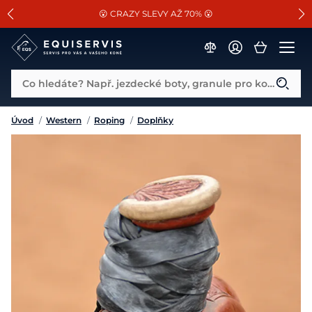
📐Pasování a doplňky k vybraným sedlům ZDARMA 🐴
SLEVA 13% na vše od Cassini!
😮 CRAZY SLEVY AŽ 70% 😮
Co hledáte? Např. jezdecké boty, granule pro koně...
Úvod
/
Western
/
Roping
/
Doplňky