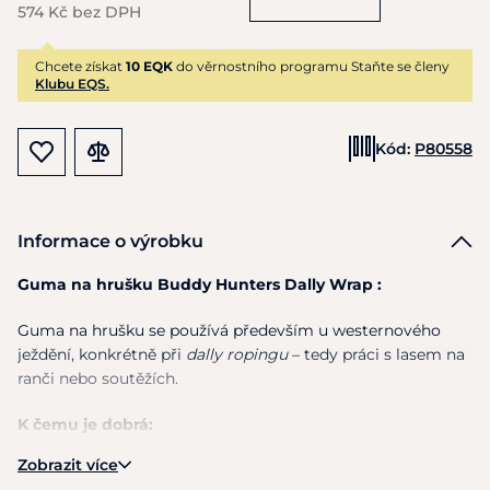
574 Kč bez DPH
Chcete získat
10 EQK
do věrnostního programu Staňte se členy
Klubu EQS.
Kód:
P80558
Informace o výrobku
Guma na hrušku Buddy Hunters Dally Wrap :
Guma na hrušku se používá především u westernového
ježdění, konkrétně při
dally ropingu
– tedy práci s lasem na
ranči nebo soutěžích.
K čemu je dobrá:
Zobrazit více
Chrání hrušku sedla
– Omotává se kolem hrušky