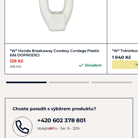
*W* Honda Breakaway Cowboy Cordage Plastic
*W* Tréninkov
bílá DOPRODEJ
1 040 Kč
129 Kč
N
Skladem
215 Kč
Chcete poradit s výběrem produktu?
+420 602 378 801
Volejte
Po - So: 9 - 20h