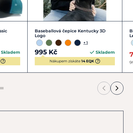
Zobrazit detail
ssic
Baseballová čepice Kentucky 3D
B
Logo
L
+ 1
995 Kč
Skladem
Skladem
Nákupem získáte
14 EQK
9