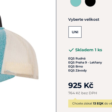
Vyberte velikost
UNI
Skladem 1 ks
EQS Rudná
EQS Praha 9 - Letňany
EQS Brno
EQS Závody
925 Kč
764 Kč bez DPH
Chcete získat
13 EQK
do vě