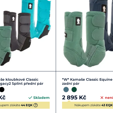
Zobrazit detail
Zobrazit detail
e kloubkové Classic
*W* Kamaše Classic Equine
gacy2 Splint přední pár
zadní pár
Kč
2 895 Kč
Skladem
nen
upem získáte
44 EQK
Nákupem získáte
43 EQK