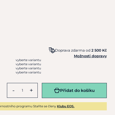
Doprava zdarma od
2 500 Kč
Možnosti dopravy
vyberte variantu
vyberte variantu
vyberte variantu
vyberte variantu
-
+
Přidat do košíku
rnostního programu Staňte se členy
Klubu EQS.