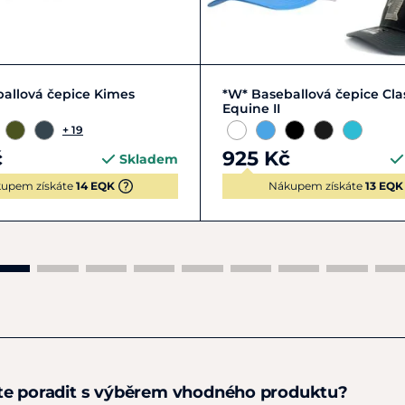
Zobrazit detail
Zobrazit detail
allová čepice Kimes
*W* Baseballová čepice Cla
Equine II
+ 19
č
925 Kč
Skladem
upem získáte
14 EQK
Nákupem získáte
13 EQK
te poradit s výběrem vhodného produktu?