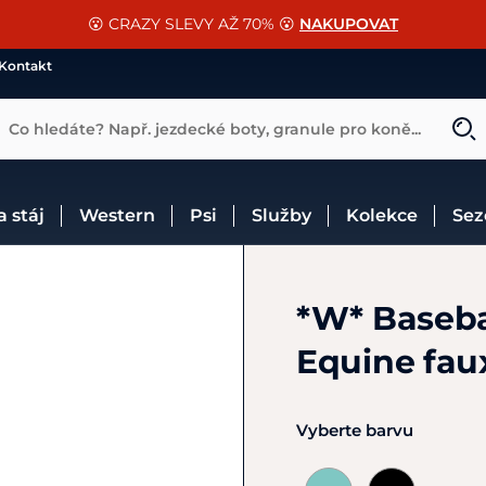
📐Pasování a doplňky k vybraným sedlům ZDARMA 🐴
SLEVA 13% na vše od Cassini!
😮 CRAZY SLEVY AŽ 70% 😮
NAKUPOVAT
CHCI SLEVU
VÍCE INF
Kontakt
Co hledáte? Např. jezdecké boty, granule pro koně...
 a stáj
Western
Psi
Služby
Kolekce
Se
*W* Baseba
Equine faux
Vyberte barvu