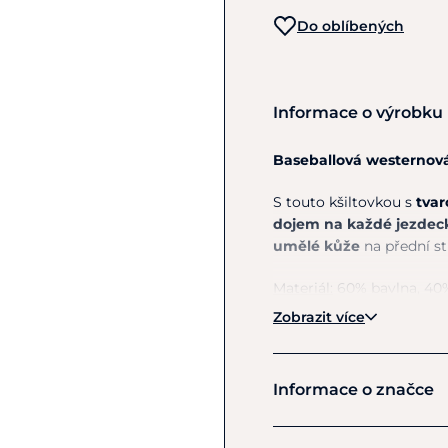
Do oblíbených
Informace o výrobku
Baseballová westernová
S touto kšiltovkou s
tvar
dojem na každé jezdeck
umělé kůže
na přední st
Materiál:
60% bavlna, 40% 
Zobrazit více
Pokyny k péči:
Při znečiš
Informace o značce