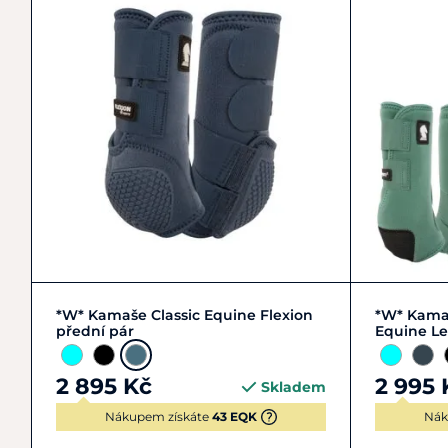
COB | M | 2
M
L
*W* Kamaše Classic Equine Flexion
*W* Kamaš
přední pár
Equine Le
2 895 Kč
2 995 
Skladem
Nákupem získáte
43 EQK
Nák