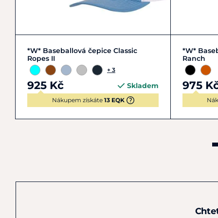
Zobrazit detail
*W* Baseballová čepice Classic
*W* Baseb
Ropes II
Ranch
+ 3
925 Kč
975 K
Skladem
Nákupem získáte
13 EQK
Nák
Chte