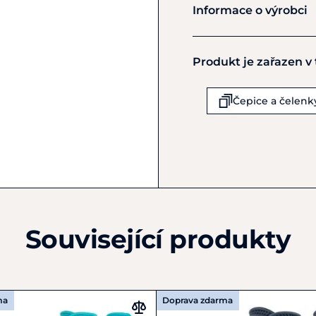
Classic Equ
Informace o výrobci
Výrobce
Produkt je zařazen v
Classic Equine
3500 W HWY 377
Granbury
Čepice a čelenk
TX 76048
Spojené státy americké
+1 888-308-2386
customerservice@classi
Související produkty
ma
Doprava zdarma