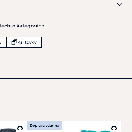
ine
 těchto kategoriích
y
Kšiltovky
cequine.com
Doprava zdarma