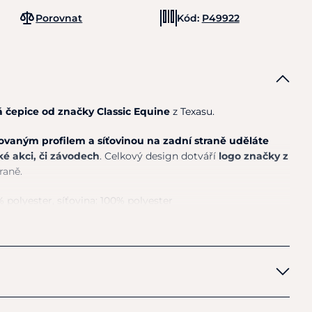
Porovnat
Kód:
P49922
 čepice od značky Classic Equine
z Texasu.
ovaným profilem a síťovinou na zadní straně uděláte
é akci, či závodech
. Celkový design dotváří
logo značky z
raně.
polyester, síťovina: 100% polyester
tění pouze otřete hadříkem.