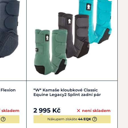
Zobrazit detail
 Flexion
*W* Kamaše kloubkové Classic
Equine Legacy2 Splint zadní pár
2 995 Kč
í skladem
není skladem
Nákupem získáte
44 EQK