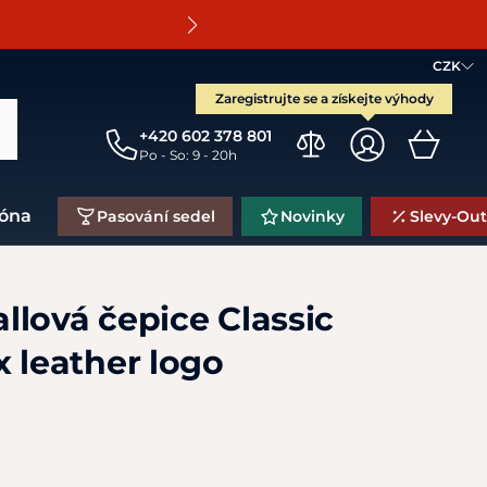
O
CZK
Zaregistrujte se a získejte výhody
+420 602 378 801
Po - So: 9 - 20h
zóna
Pasování sedel
Novinky
Slevy-Out
llová čepice Classic
 leather logo