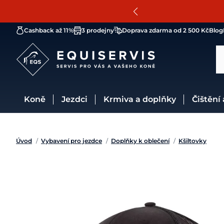
Cashback až 11%
3 prodejny
Doprava zdarma od 2 500 Kč
Blog
Koně
Jezdci
Krmiva a doplňky
Čištění
Úvod
/
Vybavení pro jezdce
/
Doplňky k oblečení
/
Kšiltovky