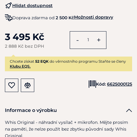
Hlídat dostupnost
Možnosti dopravy
Doprava zdarma od
2 500 Kč
3 495 Kč
-
+
2 888 Kč bez DPH
Chcete získat
52 EQK
do věrnostního programu Staňte se členy
Klubu EQS.
Kód:
6625000125
Informace o výrobku
Whis Original - náhradní vysílač + mikrofon. Mějte prosím
na
paměti,
že
nelze použít bez zbytku původní sady Whis
Original.