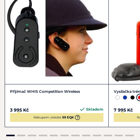
Přijímač WHIS Competition Wireless
Vysílačka tré
Skladem
3 995 Kč
7 995 Kč
Nákupem získáte
59 EQK
N