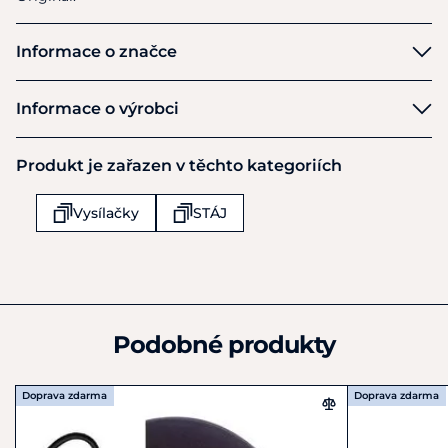
Informace o značce
Whis
Informace o výrobci
Výrobce
Produkt je zařazen v těchto kategoriích
WHIS Tack & Tool B.V.
Van Heemstraweg 25
Vysílačky
STÁJ
Boven-Leeuwen
6657KD
Nizozemsko
info@whis.nl
Podobné produkty
Doprava zdarma
Doprava zdarma