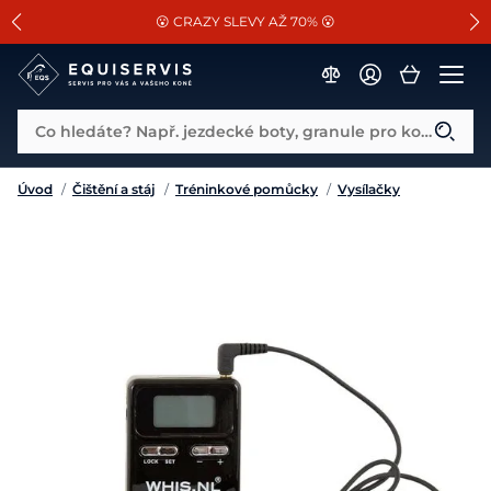
📐Pasování a doplňky k vybraným sedlům ZDARMA 🐴
SLEVA 13% na vše od Cassini!
😮 CRAZY SLEVY AŽ 70% 😮
Co hledáte? Např. jezdecké boty, granule pro koně...
Úvod
/
Čištění a stáj
/
Tréninkové pomůcky
/
Vysílačky