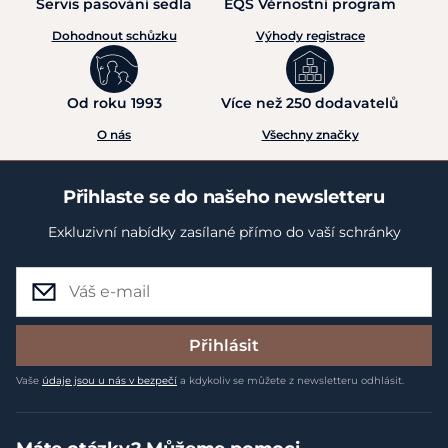
Servis pasování sedla
EQS Věrnostní program
Dohodnout schůzku
Výhody registrace
Od roku 1993
Více než 250 dodavatelů
O nás
Všechny značky
Přihlaste se do našeho newsletteru
Exkluzivní nabídky zasílané přímo do vaší schránky
Přihlásit
Vaše
údaje jsou u nás v bezpečí
a kdykoliv se můžete z newsletteru odhlásit.