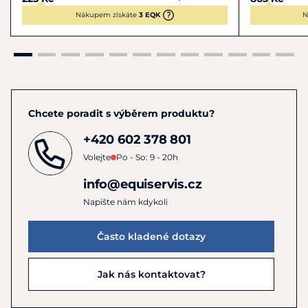
Nákupem získáte
3 EQK
N
Chcete poradit s výběrem produktu?
+420 602 378 801
Volejte
Po - So: 9 - 20h
info@equiservis.cz
Napište nám kdykoli
Často kladené dotazy
Jak nás kontaktovat?