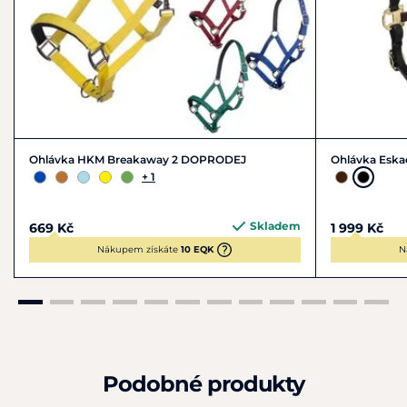
Ohlávka HKM Breakaway 2 DOPRODEJ
Ohlávka Eska
+ 1
Skladem
669 Kč
1 999 Kč
Nákupem získáte
10 EQK
N
Podobné produkty