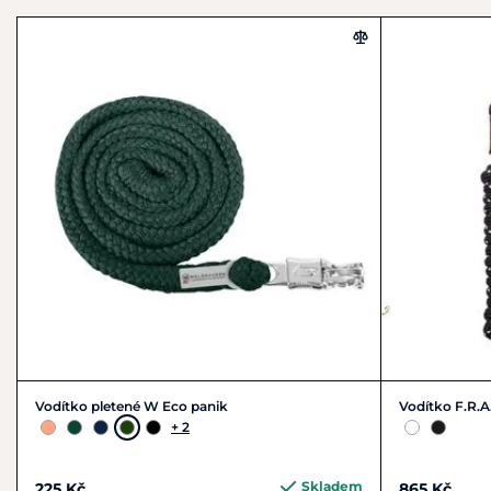
Vodítko pletené W Eco panik
Vodítko F.R.A
+ 2
Skladem
225 Kč
865 Kč