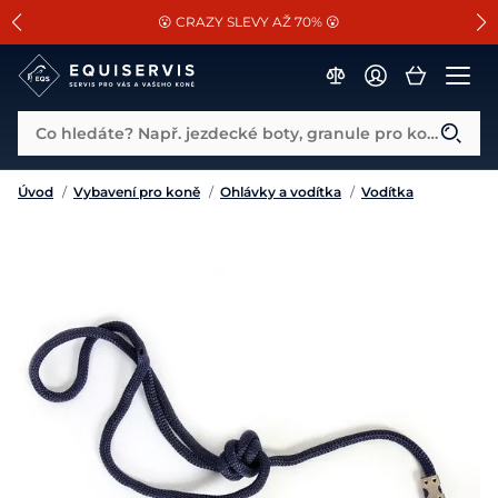
📐Pasování a doplňky k vybraným sedlům ZDARMA 🐴
SLEVA 13% na vše od Cassini!
😮 CRAZY SLEVY AŽ 70% 😮
Co hledáte? Např. jezdecké boty, granule pro koně...
Úvod
/
Vybavení pro koně
/
Ohlávky a vodítka
/
Vodítka