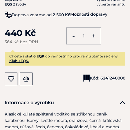
EQS Závody
vyberte variantu
Možnosti dopravy
Doprava zdarma od
2 500 Kč
440 Kč
-
+
364 Kč bez DPH
Chcete získat
6 EQK
do věrnostního programu Staňte se členy
Klubu EQS.
Kód:
6241240000
Informace o výrobku
Klasické kulaté splétané vodítko
se
stříbrnou panik
karabinou. Barvy: světle modrá, oranžová, černá, královská
modrá, růžová, šedá, červená, čokoládové, khaki
a
modrá.