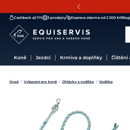
Cashback až 11%
3 prodejny
Doprava zdarma od 2 500 Kč
Blog
Koně
Jezdci
Krmiva a doplňky
Čištění
Úvod
/
Vybavení pro koně
/
Ohlávky a vodítka
/
Vodítka