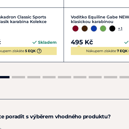
Zobrazit detail
Zobrazit detail
skadron Classic Sports
Vodítko Equiline Gabe NEW
lasik karabina Kolekce
klasickou karabinou
+ 1
č
495 Kč
Skladem
kupem získáte
5 EQK
Nákupem získáte
7 EQK
te poradit s výběrem vhodného produktu?