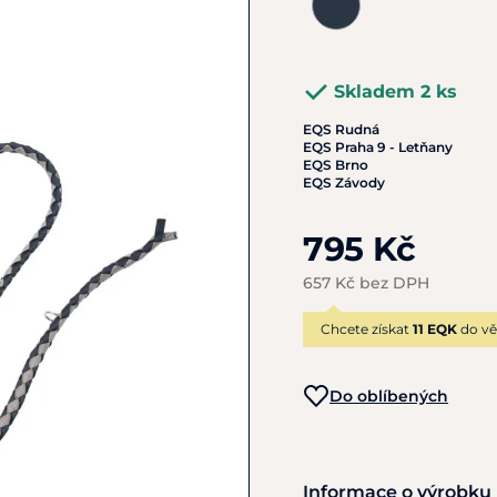
Skladem 2 ks
EQS Rudná
EQS Praha 9 - Letňany
EQS Brno
EQS Závody
795 Kč
657 Kč bez DPH
Chcete získat
11 EQK
do vě
Do oblíbených
Informace o výrobku