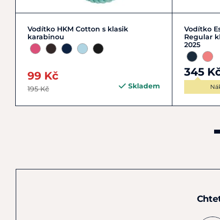
Zobrazit detail
Vodítko HKM Cotton s klasik
Vodítko E
karabinou
Regular k
2025
345 K
99 Kč
Skladem
Ná
195 Kč
Chte