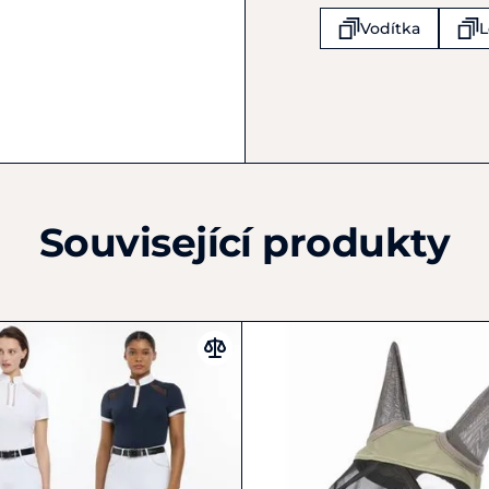
Wellow
Vodítka
L
Romsey HAmpshire
SO516DQ
Spojené království
+44 2380 814 360
info@lemieux.com
Související produkty