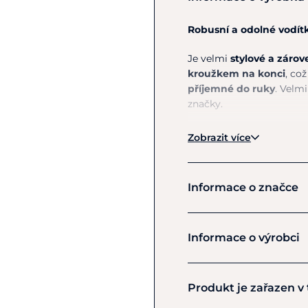
Robusní a odolné vodít
Je velmi
stylové a zárov
kroužkem na konci
, co
příjemné do ruky
. Velm
značky.
Pokyny k péči:
Pouze ruč
Zobrazit více
Informace o značce
LeMieux
Informace o výrobci
Výrobce
Produkt je zařazen v
Horse Health Wessex Ltd
Greenwood Woodington 