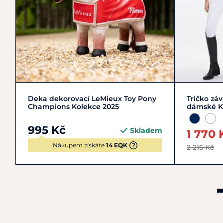
Zobrazit detail
Deka dekorovací LeMieux Toy Pony
Tričko zá
Champions Kolekce 2025
dámské K
995 Kč
Skladem
1 770 
Nákupem získáte
14 EQK
2 215 Kč