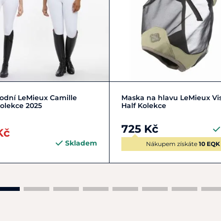
M/38
XS/34
Zobrazit detail
vodní LeMieux Camille
Maska na hlavu LeMieux Vi
olekce 2025
Half Kolekce
725 Kč
Kč
Skladem
Nákupem získáte
10 EQK