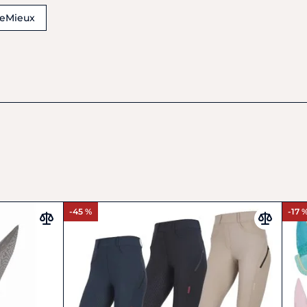
eMieux
-45 %
-17 