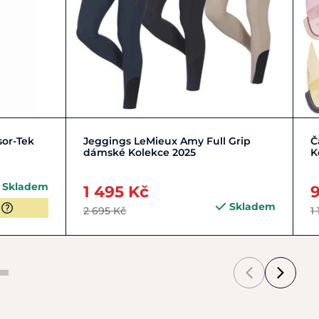
Zobrazit detail
sor-Tek
Jeggings LeMieux Amy Full Grip
Č
dámské Kolekce 2025
K
Skladem
1 495 Kč
Skladem
2 695 Kč
1