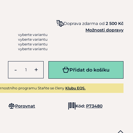
Doprava zdarma od
2 500 Kč
Možnosti dopravy
vyberte variantu
vyberte variantu
vyberte variantu
vyberte variantu
-
+
Přidat do košíku
rnostního programu Staňte se členy
Klubu EQS.
Porovnat
Kód:
P73480