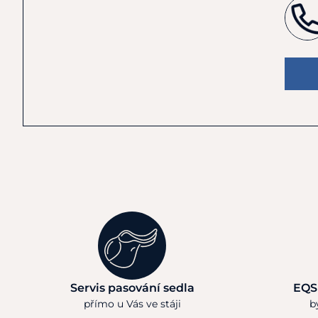
Servis pasování sedla
EQS
přímo u Vás ve stáji
b