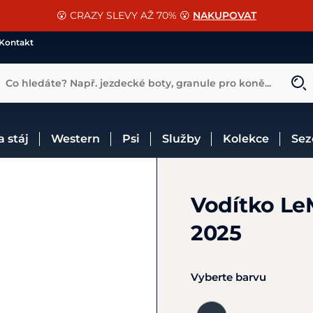
📐Pasování a doplňky k vybraným sedlům ZDARMA 🐴
SLEVA 13% na vše od Cassini!
😮 CRAZY SLEVY AŽ 70% 😮
NAKUPOVAT
CHCI SLEVU
VÍCE INF
Kontakt
Co hledáte? Např. jezdecké boty, granule pro koně...
 a stáj
Western
Psi
Služby
Kolekce
Se
Vodítko Le
2025
Vyberte barvu