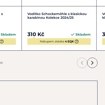
Zobrazit detail
 s
Vodítko Schockemöhle s klasickou
V
karabinou Kolekce 2024/25
k
310 Kč
3
Skladem
Skladem
Nákupem získáte
4 EQK