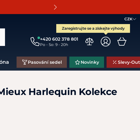
O
CZK
Zaregistrujte se a získejte výhody
+420 602 378 801
Po - So: 9 - 20h
zóna
Pasování sedel
Novinky
Slevy-Out
Mieux Harlequin Kolekce