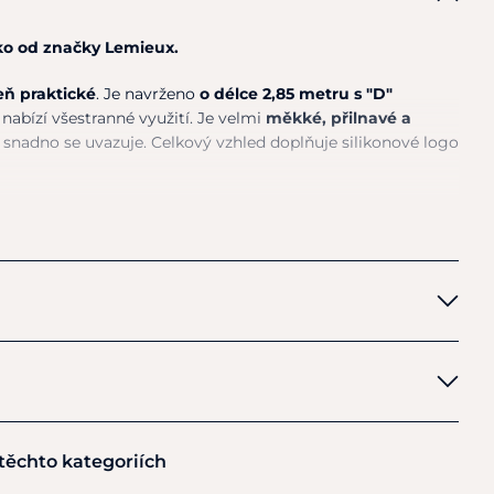
ko od značky Lemieux.
eň praktické
. Je navrženo
o délce 2,85 metru s "D"
ž nabízí všestranné využití. Je velmi
měkké, přilnavé a
i snadno se uvazuje. Celkový vzhled doplňuje silikonové logo
ní mytí.
 těchto kategoriích
Road East