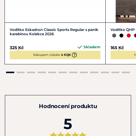
Vodítko Eskadron Classic Sports Regular s panik
Vodítko QHP 
karabinou Kolekce 2026
Skladem
325 Kč
165 Kč
Nákupem získáte
4 EQK
N
Hodnocení produktu
5