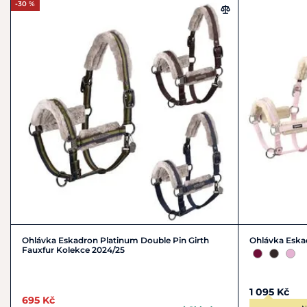
+49 5203 / 704 - 0
-30 %
info@pikeur.de
Ohlávka Eskadron Platinum Double Pin Girth
Ohlávka Eska
Fauxfur Kolekce 2024/25
1 095 Kč
695 Kč