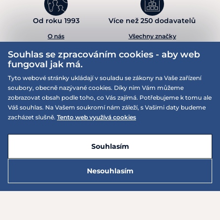
Od roku 1993
Více než 250 dodavatelů
O nás
Všechny značky
Souhlas se zpracováním cookies - aby web
fungoval jak má.
Přihlaste se do našeho newsletteru
Tyto webové stránky ukládají v souladu se zákony na Vaše zařízení
Exkluzivní nabídky zasílané přímo do vaší schránky
soubory, obecně nazývané cookies. Díky nim Vám můžeme
zobrazovat obsah podle toho, co Vás zajímá. Potřebujeme k tomu ale
Váš souhlas. Na Vašem soukromí nám záleží, s Vašimi daty budeme
zacházet slušně.
Tento web využívá cookies
Přihlásit
Souhlasím
Vaše
údaje jsou u nás v bezpečí
a kdykoliv se můžete z newsletteru odhlásit.
Nesouhlasím
350 Kč
Do košíku
Máte otázky? Můžeme pomoci.