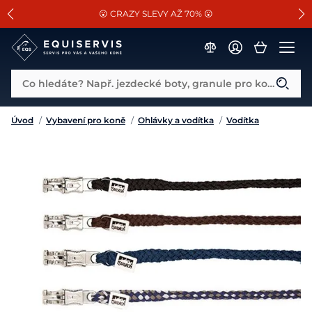
📐Pasování a doplňky k vybraným sedlům ZDARMA 🐴
SLEVA 13% na vše od Cassini!
😮 CRAZY SLEVY AŽ 70% 😮
Co hledáte? Např. jezdecké boty, granule pro koně...
Úvod
/
Vybavení pro koně
/
Ohlávky a vodítka
/
Vodítka