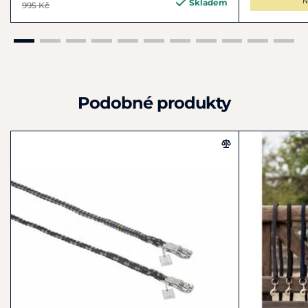
N
Skladem
995 Kč
Podobné produkty