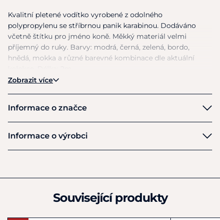
Kvalitní pletené vodítko vyrobené
z
odolného
polypropylenu
se
stříbrnou panik karabinou. Dodáváno
včetně štítku pro jméno koně. Měkký materiál velmi
příjemný
do
ruky. Barvy: modrá, černá, zelená, bordo,
hnědá, mokka
a
různé barevné kombinace dle aktuální
kolekce. Délka: 2m.
Zobrazit více
Informace o značce
Eskadron
Informace o výrobci
Výrobce
Pikeur Reitmoden Brinkmann GmbH & Co. KG
Esch 19
Werther
Související produkty
33824
Německo