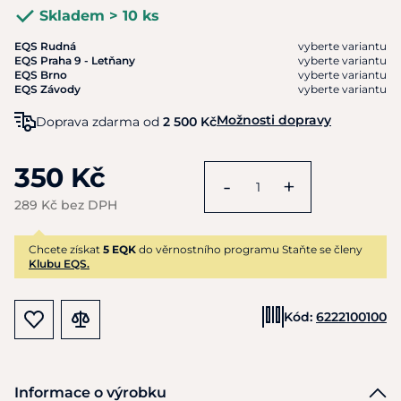
Skladem > 10 ks
EQS Rudná
vyberte variantu
EQS Praha 9 - Letňany
vyberte variantu
EQS Brno
vyberte variantu
EQS Závody
vyberte variantu
Možnosti dopravy
Doprava zdarma od
2 500 Kč
350 Kč
-
+
289 Kč bez DPH
Chcete získat
5 EQK
do věrnostního programu Staňte se členy
Klubu EQS.
Kód:
6222100100
Informace o výrobku