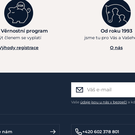
 Věrnostní program
Od roku 1993
ýt členem se vyplatí
jsme tu pro Vás a Vaše
Výhody registrace
O nás
Vaše
údaje jsou u nás v bezpečí
a kd
e nám
+420 602 378 801