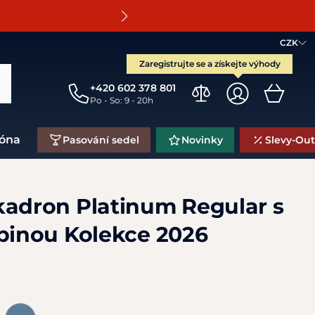
O
CZK
Zaregistrujte se a získejte výhody
+420 602 378 801
Po - So: 9 - 20h
zóna
Pasování sedel
Novinky
Slevy-Out
kadron Platinum Regular s
abinou Kolekce 2026