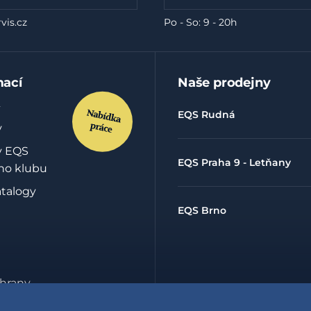
vis.cz
Po - So: 9 - 20h
mací
Naše prodejny
EQS Rudná
y
y EQS
EQS Praha 9 - Letňany
ho klubu
atalogy
EQS Brno
hrany
údajů