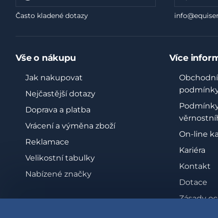
Často kladené dotazy
info@equiser
Vše o nákupu
Více infor
Jak nakupovat
Obchodní
podmínk
Nejčastější dotazy
Podmínk
Doprava a platba
věrnostní
Vrácení a výměna zboží
On-line k
Reklamace
Kariéra
Velikostní tabulky
Kontakt
Nabízené značky
Dotace
Zásady oc
osobních 