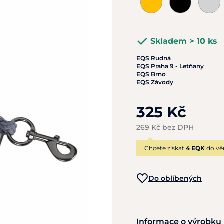
Skladem > 10 ks
EQS Rudná
EQS Praha 9 - Letňany
EQS Brno
EQS Závody
325 Kč
269 Kč bez DPH
Chcete získat
4 EQK
do vě
Do oblíbených
Informace o výrobku