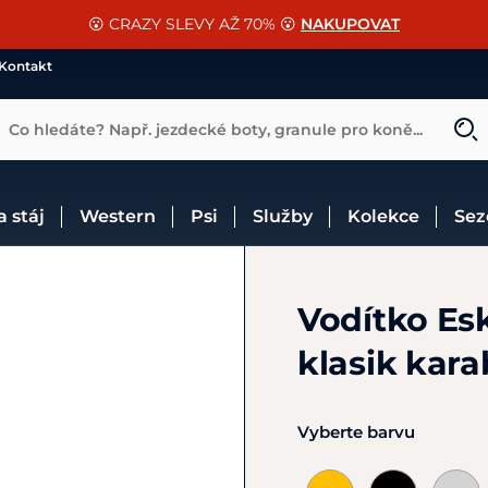
📐Pasování a doplňky k vybraným sedlům ZDARMA 🐴
SLEVA 13% na vše od Cassini!
😮 CRAZY SLEVY AŽ 70% 😮
NAKUPOVAT
CHCI SLEVU
VÍCE INF
Kontakt
Co hledáte? Např. jezdecké boty, granule pro koně...
 a stáj
Western
Psi
Služby
Kolekce
Se
Vodítko Es
klasik kar
Vyberte barvu