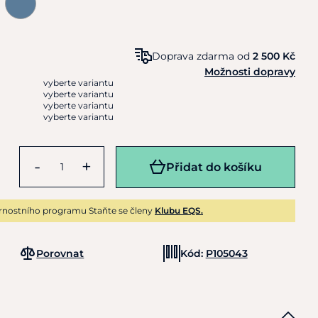
Doprava zdarma od
2 500 Kč
Možnosti dopravy
vyberte variantu
vyberte variantu
vyberte variantu
vyberte variantu
-
+
Přidat do košíku
rnostního programu Staňte se členy
Klubu EQS.
Porovnat
Kód:
P105043