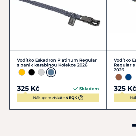
Zobrazit detail
Vodítko Eskadron Platinum Regular
Vodítko E
s panik karabinou Kolekce 2026
Regular s
2026
325 Kč
325 K
Skladem
Nákupem získáte
4 EQK
Ná