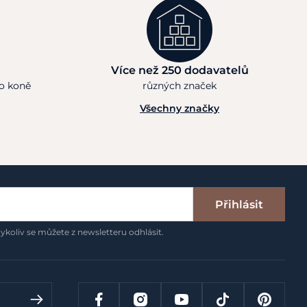
Více než 250 dodavatelů
ho koně
různých značek
Všechny značky
Přihlásit
ykoliv se můžete z newsletteru odhlásit.