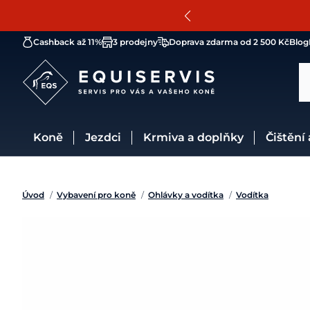
Cashback až 11%
3 prodejny
Doprava zdarma od 2 500 Kč
Blog
Koně
Jezdci
Krmiva a doplňky
Čištění
Úvod
/
Vybavení pro koně
/
Ohlávky a vodítka
/
Vodítka