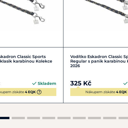
prostředkem. Nechte vol
chemické prostředky. Pra
byla zajištěna bezpečná
Zobrazit detail
Zobrazit detail
skadron Classic Sports
Vodítko Eskadron Classic S
 klasik karabinou Kolekce
Regular s panik karabinou 
2026
č
325 Kč
Skladem
kupem získáte
4 EQK
Nákupem získáte
4 EQK