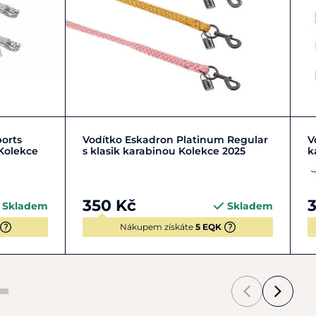
ně uschnout na vzduchu. Nepoužívejte sušičku ani agresivní
videlně kontrolujte stav karabiny a kovového kování, aby
 manipulace s koněm.
Zobrazit detail
ports
Vodítko Eskadron Platinum Regular
V
Kolekce
s klasik karabinou Kolekce 2025
k
350 Kč
Skladem
Skladem
Nákupem získáte
5 EQK