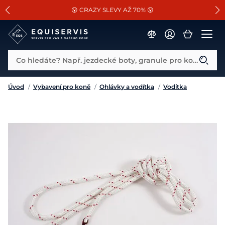
📐Pasování a doplňky k vybraným sedlům ZDARMA 🐴
SLEVA 13% na vše od Cassini!
😮 CRAZY SLEVY AŽ 70% 😮
Co hledáte? Např. jezdecké boty, granule pro koně...
Úvod
/
Vybavení pro koně
/
Ohlávky a vodítka
/
Vodítka