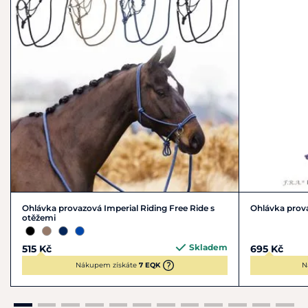
Ohlávka provazová Imperial Riding Free Ride s
Ohlávka prov
otěžemi
Skladem
515 Kč
695 Kč
Nákupem získáte
7 EQK
N