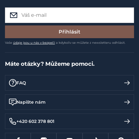
Přihlásit
Vaše
údaje jsou u nás v bezpečí
a kdykoliv se můžete z newsletteru odhlásit.
Máte otázky? Můžeme pomoci.
FAQ
Napište nám
+420 602 378 801