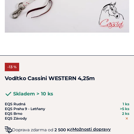
-13 %
Vodítko Cassini WESTERN 4,25m
Skladem > 10 ks
EQS Rudná
1 ks
EQS Praha 9 - Letňany
>5 ks
EQS Brno
2 ks
EQS Závody
Možnosti dopravy
Doprava zdarma od
2 500 Kč