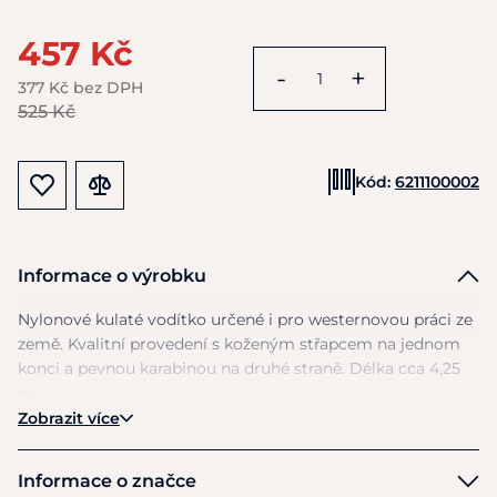
457 Kč
-
+
377 Kč bez DPH
525 Kč
Kód:
6211100002
Informace o výrobku
Nylonové kulaté vodítko určené
i
pro westernovou práci
ze
země. Kvalitní provedení
s
koženým střapcem
na
jednom
konci
a
pevnou karabinou
na
druhé straně. Délka cca 4,25
m.
Zobrazit více
Informace o značce