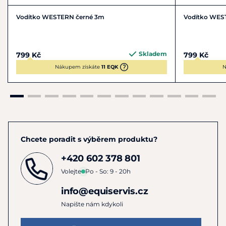
Vodítko WESTERN černé 3m
Vodítko WES
Skladem
799 Kč
799 Kč
Nákupem získáte
11 EQK
N
Chcete poradit s výběrem produktu?
+420 602 378 801
Volejte
Po - So: 9 - 20h
info@equiservis.cz
Napište nám kdykoli