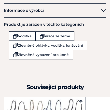
Cassini
Informace o výrobci
Výrobce
Produkt je zařazen v těchto kategoriích
Equiservis s.r.o.
Obchodní 977
Vodítka
Práce ze země
Rudná u Prahy
25219
Zlevněné ohlávky, vodítka, lonžování
Česká republika
+420 602 378 801
Zlevněné vybavení pro koně
info@equiservis.cz
Související produkty