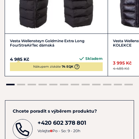
Vesta Wellensteyn Goldmine Extra Long
Vesta Wellen
FourStreAirTec dámská
KOLEKCE
Skladem
4 985 Kč
3 995 Kč
Nákupem získáte
74 EQK
4 485 Kč
Chcete poradit s výběrem produktu?
+420 602 378 801
Volejte
Po - So: 9 - 20h