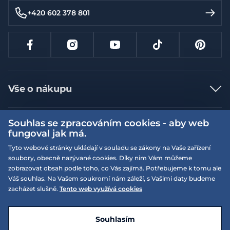
+420 602 378 801
Vše o nákupu
Jak nakupovat
Souhlas se zpracováním cookies - aby web
Více informací
Nejčastější dotazy
fungoval jak má.
Doprava a platba
Obchodní podmínky
Tyto webové stránky ukládají v souladu se zákony na Vaše zařízení
soubory, obecně nazývané cookies. Díky nim Vám můžeme
Vrácení a výměna zboží
Naše prodejny
Podmínky EQS věrnostního klubu
zobrazovat obsah podle toho, co Vás zajímá. Potřebujeme k tomu ale
Reklamace
Váš souhlas. Na Vašem soukromí nám záleží, s Vašimi daty budeme
On-line katalogy
EQS Rudná
zacházet slušně.
Tento web využívá cookies
Velikostní tabulky
Nyní zavřeno ‧ otevřeno od 09:00, So
Kariéra
© 2026 EQUISERVIS spol. s r.o. - založeno 1993
E-shop vytvořila a technicky zajišťuje
SIMPLIA.cz
Nabízené značky
Kontakt
Souhlasím