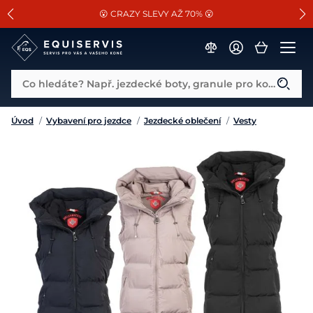
📐Pasování a doplňky k vybraným sedlům ZDARMA 🐴
SLEVA 13% na vše od Cassini!
😮 CRAZY SLEVY AŽ 70% 😮
Co hledáte? Např. jezdecké boty, granule pro koně...
Úvod
/
Vybavení pro jezdce
/
Jezdecké oblečení
/
Vesty