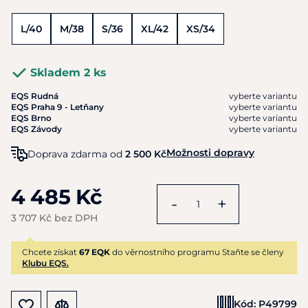
L/40
M/38
S/36
XL/42
XS/34
Skladem 2 ks
EQS Rudná
vyberte variantu
EQS Praha 9 - Letňany
vyberte variantu
EQS Brno
vyberte variantu
EQS Závody
vyberte variantu
Možnosti dopravy
Doprava zdarma od
2 500 Kč
4 485 Kč
-
+
3 707 Kč bez DPH
Chcete získat
67 EQK
do věrnostního programu Staňte se členy
Klubu EQS.
Kód:
P49799