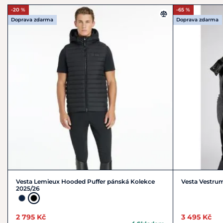
-20 %
-65 %
Doprava zdarma
Doprava zdarma
Vesta Lemieux Hooded Puffer pánská Kolekce
Vesta Vestru
2025/26
2 795 Kč
3 495 Kč