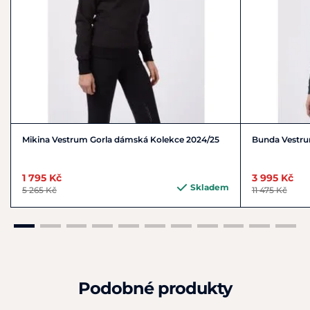
Mikina Vestrum Gorla dámská Kolekce 2024/25
Bunda Vestrum
1 795 Kč
3 995 Kč
Skladem
5 265 Kč
11 475 Kč
Podobné produkty