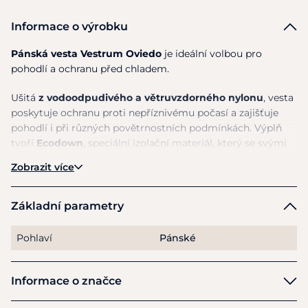
Informace o výrobku
Pánská vesta Vestrum Oviedo
je ideální volbou pro
pohodlí a ochranu před chladem.
Ušitá
z vodoodpudivého a větruvzdorného nylonu
, vesta
poskytuje ochranu proti nepříznivému počasí a zajišťuje
pohodlí i při různých povětrnostních podmínkách. Výplň
tvoří
Ecodown
, speciální izolační materiál, který se svými
vlastnostmi
podobá prachovému peří,
ale je zcela
Zobrazit více
ekologický a udržitelný. Vesta díky této výplni
poskytuje
maximální teplo a pohodlí, aniž by zatěžovala životní
prostředí
. Horizontálně prošívaný design vesty nejen
Základní parametry
zajišťuje rovnoměrnou distribuci tepla, ale zároveň dodává
moderní a stylový vzhled. Na přední straně vesta
vyniká
Pohlaví
Pánské
charakteristickým motivem Vestrum
. Pro zvýšení
komfortu a praktičnosti má vesta také vnitřní kapsu s
logem, ideální pro uložení drobných předmětů.
Informace o značce