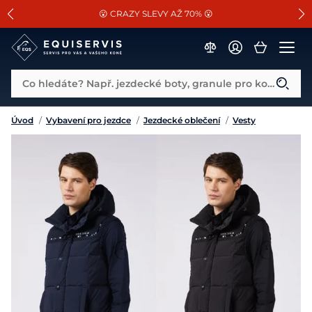
📐Pasování a doplňky k vybraným sedlům ZDARMA 🐴
SLEVA 13% na vše od Cassini!
😮 CRAZY SLEVY AŽ 70% 😮
Co hledáte? Např. jezdecké boty, granule pro koně...
Úvod
/
Vybavení pro jezdce
/
Jezdecké oblečení
/
Vesty