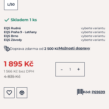
L/50
Skladem 1 ks
EQS Rudná
vyberte variantu
EQS Praha 9 - Letňany
vyberte variantu
EQS Brno
vyberte variantu
EQS Závody
vyberte variantu
Možnosti dopravy
Doprava zdarma od
2 500 Kč
1 895 Kč
-
+
1 566 Kč bez DPH
4 835 Kč
Kód:
P69699