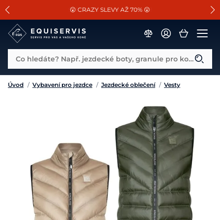
📐Pasování a doplňky k vybraným sedlům ZDARMA 🐴
SLEVA 13% na vše od Cassini!
😮 CRAZY SLEVY AŽ 70% 😮
Co hledáte? Např. jezdecké boty, granule pro koně...
Úvod
/
Vybavení pro jezdce
/
Jezdecké oblečení
/
Vesty