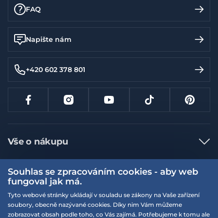
FAQ
Napište nám
+420 602 378 801
Vše o nákupu
Jak nakupovat
Souhlas se zpracováním cookies - aby web
Více informací
Nejčastější dotazy
fungoval jak má.
Doprava a platba
Tyto webové stránky ukládají v souladu se zákony na Vaše zařízení
Obchodní podmínky
soubory, obecně nazývané cookies. Díky nim Vám můžeme
Vrácení a výměna zboží
Naše prodejny
Podmínky EQS věrnostního klubu
zobrazovat obsah podle toho, co Vás zajímá. Potřebujeme k tomu ale