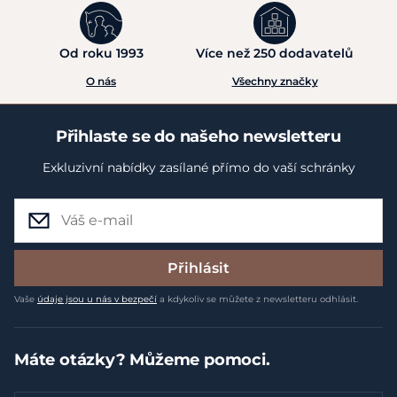
Od roku 1993
Více než 250 dodavatelů
O nás
Všechny značky
Přihlaste se do našeho newsletteru
Exkluzivní nabídky zasílané přímo do vaší schránky
Přihlásit
Vaše
údaje jsou u nás v bezpečí
a kdykoliv se můžete z newsletteru odhlásit.
Máte otázky? Můžeme pomoci.