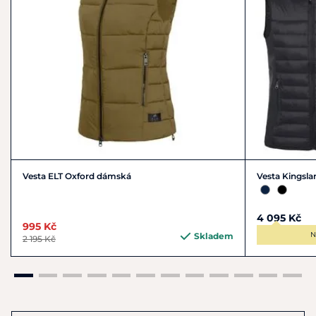
Vesta ELT Oxford dámská
Vesta Kingsla
4 095 Kč
995 Kč
N
Skladem
2 195 Kč