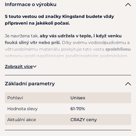
Informace o výrobku
S touto vestou od značky Kingsland budete vždy
připraveni na jakékoli počasí.
Je navržena tak,
aby vás udržela v teple, i když venku
fouká silný vítr nebo prší.
Díky svému vodoodpudivému a
větruodolnému materiálu poskytuje tato vesta
spolehlivou
ochranu proti nepříznivým povětrnostním podmínkám.
Přestože je vybavena tepelnou izolací, vesta si
zachovává
Zobrazit více
výjimečnou lehkost, takže se v ní budete cítit pohodlně
po celý den
. Nepocítíte žádné omezení v pohybu, což je
ideální pro aktivní uživatele. Kromě toho je
dodávána s
Základní parametry
praktickým vakem
, který usnadňuje její složení a
přenášení. Takže ať už jedete na vyjížďku na koni, do stáje,
Pohlaví
Unisex
nebo na víkendový výlet, tato vesta se stane vaším
Hodnota slevy
61-70%
nepostradatelným společníkem.
Aktuální akce
CRAZY ceny
Díky svému stylovému designu ji můžete nosit
nejen při
sportovních aktivitách, ale i ve volném čase.