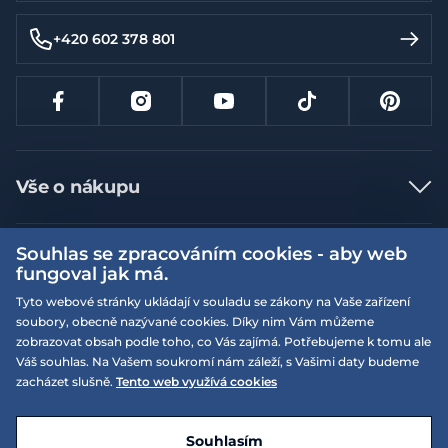
+420 602 378 801
Vše o nákupu
Jak nakupovat
Souhlas se zpracováním cookies - aby web
Více informací
Nejčastější dotazy
fungoval jak má.
Doprava a platba
Obchodní podmínky
Tyto webové stránky ukládají v souladu se zákony na Vaše zařízení
soubory, obecně nazývané cookies. Díky nim Vám můžeme
Vrácení a výměna zboží
Naše prodejny
Podmínky EQS věrnostního klubu
zobrazovat obsah podle toho, co Vás zajímá. Potřebujeme k tomu ale
Reklamace
Váš souhlas. Na Vašem soukromí nám záleží, s Vašimi daty budeme
On-line katalogy
EQS Rudná
zacházet slušně.
Tento web využívá cookies
Velikostní tabulky
Nyní zavřeno ‧ otevřeno od 09:00, Pá
Kariéra
© 2026 EQUISERVIS spol. s r.o. - založeno 1993
E-shop vytvořila a technicky zajišťuje
SIMPLIA.cz
Nabízené značky
Kontakt
Souhlasím