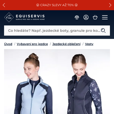
📐Pasování a doplňky k vybraným sedlům ZDARMA 🐴
SLEVA 13% na vše od Cassini!
😮 CRAZY SLEVY AŽ 70% 😮
Co hledáte? Např. jezdecké boty, granule pro koně...
Úvod
/
Vybavení pro jezdce
/
Jezdecké oblečení
/
Vesty