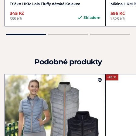
Tričko HKM Lola Fluffy dětské Kolekce
Mikina HKM 
345 Kč
595 Kč
Skladem
555 Kč
1 325 Kč
Podobné produkty
-28 %