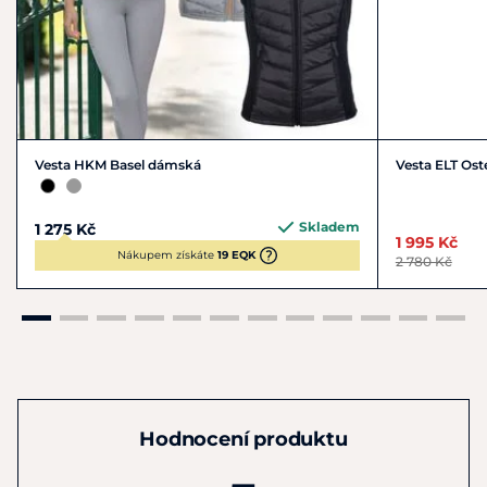
Vesta HKM Basel dámská
Vesta ELT Os
Skladem
1 275 Kč
1 995 Kč
Nákupem získáte
19 EQK
2 780 Kč
Hodnocení produktu