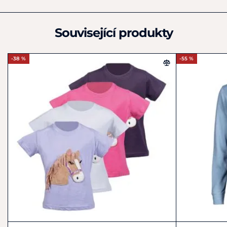
+49 4959 4198980
shop@hkm-sports.com
Související produkty
-38 %
-55 %