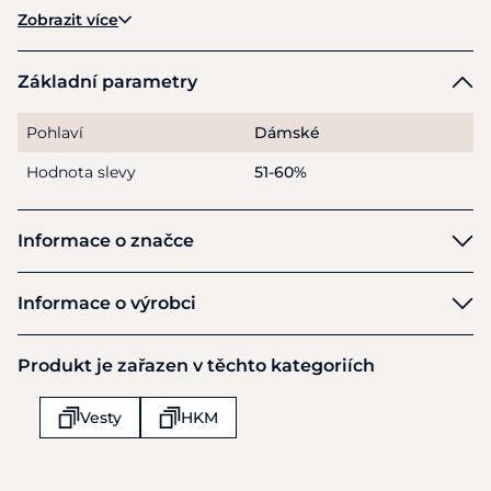
Zobrazit více
Materiál:
96% polyester, 4% elastan
Pokyny k péči:
Lze prát v pračce na 30 stupňů, je nutné
Základní parametry
jemné praní.
Pohlaví
Dámské
Hodnota slevy
51-60%
Informace o značce
HKM
Informace o výrobci
Výrobce
Produkt je zařazen v těchto kategoriích
HKM Sports Equipment GmbH
Veldenhauser Str 240
Vesty
HKM
Neuenhaus
D49828
Německo