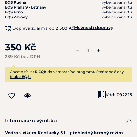
EQS Rudná
vyberte variantu
EQS Praha 9 - Letňany
vyberte variantu
EQS Brno
vyberte variantu
EQS Závody
vyberte variantu
Možnosti dopravy
Doprava zdarma od
2 500 Kč
350 Kč
-
+
289 Kč bez DPH
Chcete získat
5 EQK
do věrnostního programu Staňte se členy
Klubu EQS.
Kód:
P92225
Informace o výrobku
Vědro s víkem Kentucky 5 l – přehledný krmný režim