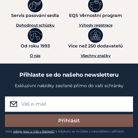
Servis pasování sedla
EQS Věrnostní program
Dohodnout schůzku
Výhody registrace
Od roku 1993
Více než 250 dodavatelů
O nás
Všechny značky
Přihlaste se do našeho newsletteru
Exkluzivní nabídky zasílané přímo do vaší schránky
Přihlásit
Vaše
údaje jsou u nás v bezpečí
a kdykoliv se můžete z newsletteru odhlásit.