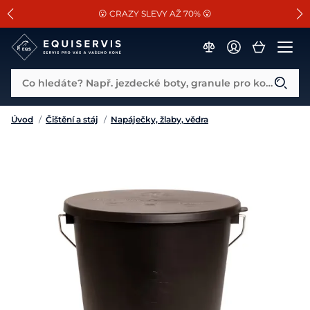
📐Pasování a doplňky k vybraným sedlům ZDARMA 🐴
SLEVA 13% na vše od Cassini!
😮 CRAZY SLEVY AŽ 70% 😮
Co hledáte? Např. jezdecké boty, granule pro koně...
Úvod
/
Čištění a stáj
/
Napáječky, žlaby, vědra