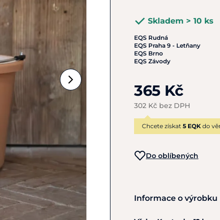
Skladem > 10 ks
EQS Rudná
EQS Praha 9 - Letňany
EQS Brno
EQS Závody
365 Kč
302 Kč bez DPH
Chcete získat
5 EQK
do vě
Do oblíbených
Informace o výrobku