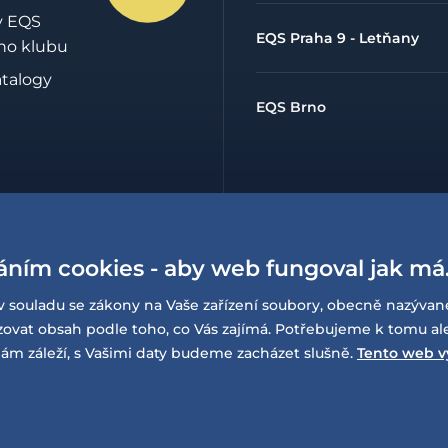
y EQS
EQS Praha 9 - Letňany
ho klubu
atalogy
EQS Brno
hrany
údajů
áním cookies - aby web fungoval jak má
lowing
í o
v souladu se zákony na Vaše zařízení soubory, obecně nazývan
sti
at obsah podle toho, co Vás zajímá. Potřebujeme k tomu al
ám záleží, s Vašimi daty budeme zacházet slušně.
Tento web v