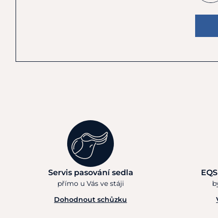
Servis pasování sedla
EQS
přímo u Vás ve stáji
b
Dohodnout schůzku