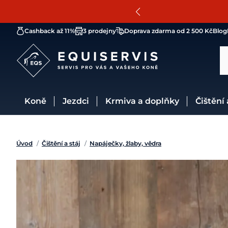
Cashback až 11%
3 prodejny
Doprava zdarma od 2 500 Kč
Blog
Koně
Jezdci
Krmiva a doplňky
Čištění
Úvod
/
Čištění a stáj
/
Napáječky, žlaby, vědra