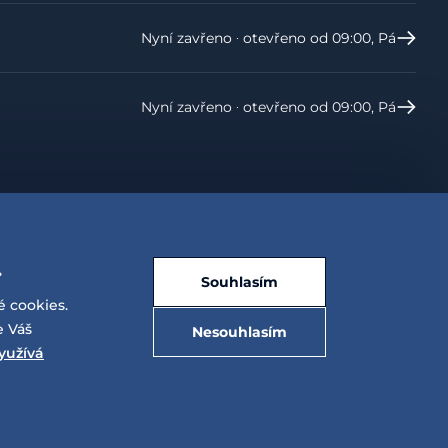
Nyní zavřeno ‧ otevřeno od 09:00, Pá
Nyní zavřeno ‧ otevřeno od 09:00, Pá
.
Souhlasím
é cookies.
e Váš
Nesouhlasím
yužívá
E-shop vytvořila a technicky zajišťuje
SIMPLIA.cz