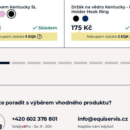
Zobrazit detail
Zobrazit detail
íkem Kentucky 5L
Držák na vědro Kentucky -
Holder Hook Ring
č
175 Kč
Skladem
kupem získáte
5 EQK
Nákupem získáte
2 EQK
te poradit s výběrem vhodného produktu?
+420 602 378 801
info@equiservis.cz
Volejte
Po - So: 9 - 20h
Napište nám kdykoli