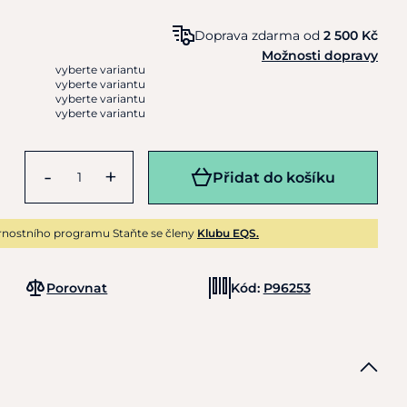
Doprava zdarma od
2 500 Kč
Možnosti dopravy
vyberte variantu
vyberte variantu
vyberte variantu
vyberte variantu
-
+
Přidat do košíku
rnostního programu Staňte se členy
Klubu EQS.
Porovnat
Kód:
P96253