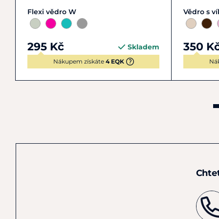
Zobrazit detail
Flexi vědro W
Vědro s v
295 Kč
350 K
Skladem
Nákupem získáte
4 EQK
Ná
Chte