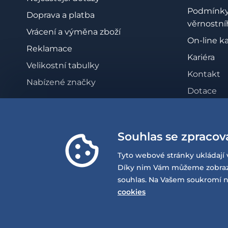
Podmínk
Doprava a platba
věrnostní
Vrácení a výměna zboží
On-line k
Reklamace
Kariéra
Velikostní tabulky
Kontakt
Nabízené značky
Dotace
Zásady oc
osobních 
Souhlas se zpracov
Whistleb
Prohlášen
Tyto webové stránky ukládají 
přístupno
Díky nim Vám můžeme zobrazov
souhlas. Na Vašem soukromí n
cookies
© 2026 EQUISERVIS spol. s r.o. - založeno 1993