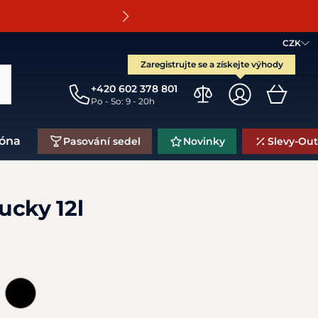
O
CZK
Zaregistrujte se a získejte výhody
+420 602 378 801
Po - So: 9 - 20h
zóna
Pasování sedel
Novinky
Slevy-Out
ucky 12l