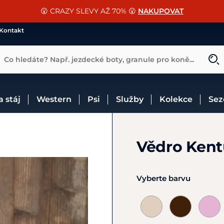
📐Pasování a doplňky k vybraným sedlům ZDARMA 🐴
SLEVA 13% na vše od Cassini!
😮 CRAZY SLEVY AŽ 70% 😮
NAKUPOVAT
CHCI SLEVU
VÍCE INF
Kontakt
Co hledáte? Např. jezdecké boty, granule pro koně...
 a stáj
Western
Psi
Služby
Kolekce
Se
Vědro Kent
Vyberte barvu