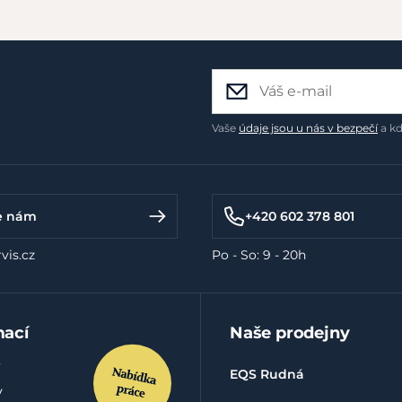
Vaše
údaje jsou u nás v bezpečí
a kd
e nám
+420 602 378 801
vis.cz
Po - So: 9 - 20h
mací
Naše prodejny
EQS Rudná
y