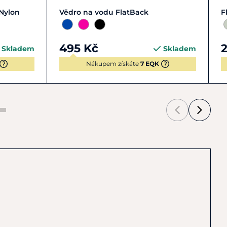
Zobrazit detail
 Nylon
Vědro na vodu FlatBack
F
495 Kč
Skladem
Skladem
Nákupem získáte
7 EQK