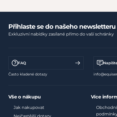
Přihlaste se do našeho newsletteru
Exkluzivní nabídky zasílané přímo do vaší schránky
FAQ
Napišt
Často kladené dotazy
info@equiser
Vše o nákupu
Více infor
Jak nakupovat
Obchodní
podmínk
Nejčastější dotazy