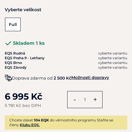
Vyberte velikost
Full
Skladem 1 ks
EQS Rudná
vyberte variantu
EQS Praha 9 - Letňany
vyberte variantu
EQS Brno
vyberte variantu
EQS Závody
vyberte variantu
Možnosti dopravy
Doprava zdarma od
2 500 Kč
6 995 Kč
-
+
5 781 Kč bez DPH
Chcete získat
104 EQK
do věrnostního programu Staňte se
členy
Klubu EQS.