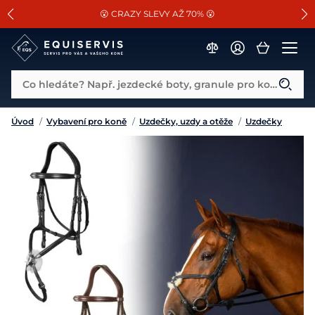
📐Pasování a doplňky k vybraným sedlům ZDARMA 🐴
SLEVA 13% na vše od Cassini!
😮 CRAZY SLEVY AŽ 70% 😮
Co hledáte? Např. jezdecké boty, granule pro koně...
Úvod
/
Vybavení pro koně
/
Uzdečky, uzdy a otěže
/
Uzdečky