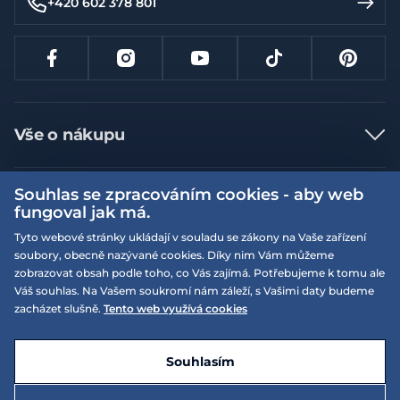
+420 602 378 801
Vše o nákupu
Jak nakupovat
Souhlas se zpracováním cookies - aby web
Více informací
Nejčastější dotazy
fungoval jak má.
Doprava a platba
Obchodní podmínky
Tyto webové stránky ukládají v souladu se zákony na Vaše zařízení
soubory, obecně nazývané cookies. Díky nim Vám můžeme
Vrácení a výměna zboží
Naše prodejny
Podmínky EQS věrnostního klubu
zobrazovat obsah podle toho, co Vás zajímá. Potřebujeme k tomu ale
Reklamace
Váš souhlas. Na Vašem soukromí nám záleží, s Vašimi daty budeme
On-line katalogy
EQS Rudná
zacházet slušně.
Tento web využívá cookies
Velikostní tabulky
09:00 - 20:00
Kariéra
Nyní otevřeno
© 2026 EQUISERVIS spol. s r.o. - založeno 1993
E-shop vytvořila a technicky zajišťuje
SIMPLIA.cz
Nabízené značky
Kontakt
Souhlasím
Dotace
EQS Praha 9 - Letňany