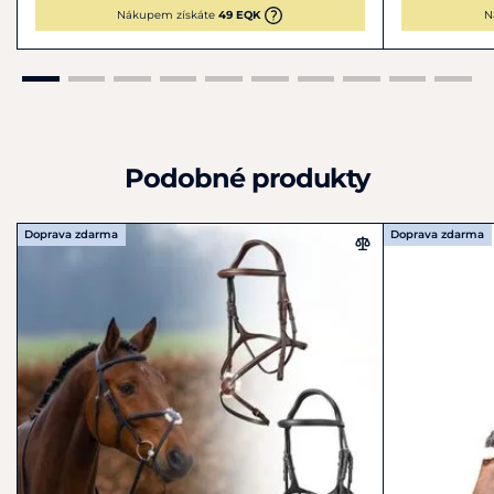
Nákupem získáte
49 EQK
N
Podobné produkty
Doprava zdarma
Doprava zdarma