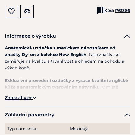
Kód:
P61366
Informace o výrobku
Anatomická uzdečka s mexickým nánosníkem od
značky Dy´on z kolekce New English
. Tato značka se
zaměřuje na kvalitu a trvanlivost s ohledem na pohodu a
výkon koně.
Exkluzivní provedení uzdečky z vysoce kvalitní anglické
kůže s anatomickým tvarováním nátylníku
. V místě
největšího tlaku je nánosník podložen beránkem a pro vyšší
Zobrazit více
komfort navržen bez kroužků. Je velmi variabilní díky
možnosti nastavení velikosti. Celkový design doplňují
přezky z nerezové oceli.
Základní parametry
S touto uzdečkou bude Váš kůň vypadat velmi elegantně a
Typ nánosníku
Mexický
zaujme okolí svým rafinovaným a luxusním vzhledem.