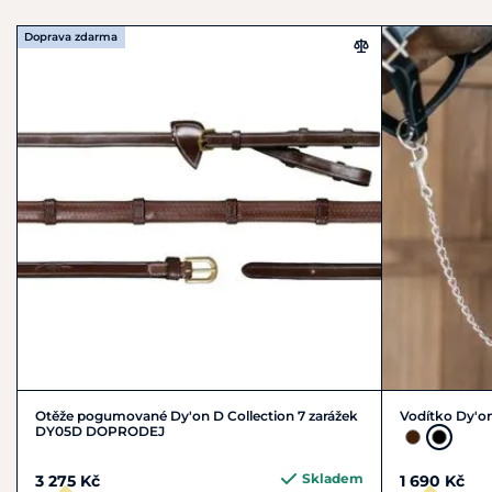
Doprava zdarma
Otěže pogumované Dy'on D Collection 7 zarážek
Vodítko Dy'on
DY05D DOPRODEJ
Skladem
3 275 Kč
1 690 Kč