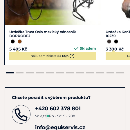
Uzdečka Trust Oslo mexický nánosník
Uzdečka Ken
DOPRODEJ
10239
Skladem
5 495 Kč
3 300 Kč
Nákupem získáte
82 EQK
N
Chcete poradit s výběrem produktu?
+420 602 378 801
Volejte
Po - So: 9 - 20h
info@equiservis.cz