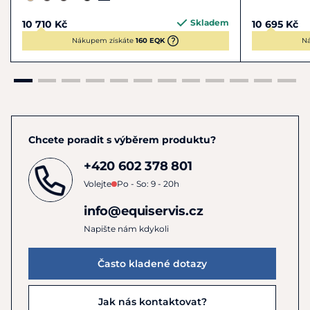
obsahují rozpouštědla, která předčasně odbarví sedlo a
vysouší vlákna kůže.
Skladem
10 710 Kč
10 695 Kč
Nákupem získáte
160 EQK
N
Chcete poradit s výběrem produktu?
+420 602 378 801
Volejte
Po - So: 9 - 20h
info@equiservis.cz
Napište nám kdykoli
Často kladené dotazy
Jak nás kontaktovat?