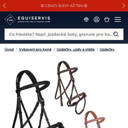
📐Pasování a doplňky k vybraným sedlům ZDARMA 🐴
SLEVA 13% na vše od Cassini!
😮 CRAZY SLEVY AŽ 70% 😮
Co hledáte? Např. jezdecké boty, granule pro koně...
Úvod
/
Vybavení pro koně
/
Uzdečky, uzdy a otěže
/
Uzdečky