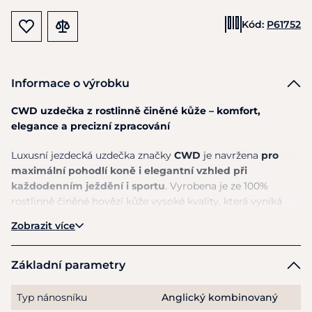
Kód:
P61752
Informace o výrobku
CWD uzdečka z rostlinně činěné kůže – komfort,
elegance a precizní zpracování
Luxusní jezdecká uzdečka značky
CWD
je navržena
pro
maximální pohodlí koně i elegantní vzhled při
každodenním ježdění i sportu
. Vyrobena je ze 100%
rostlinně činěné hovězí kůže vysoké kvality, která vyniká
dlouhou životností, měkkostí a precizním zpracováním.
Zobrazit více
Uzdečka
kombinuje jemnou teletinu s tenkou vrstvou
pěny
pod anatomicky tvarovaným nátylníkem, díky čemuž
Základní parametry
poskytuje vysoký komfort a snižuje tlak v citlivých partiích
hlavy koně. Integrované lícnice s elegantním prošíváním
Typ nánosníku
Anglický kombinovaný
dodávají uzdečce
moderní a čistý vzhled
.