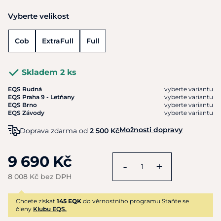
Vyberte velikost
Cob
ExtraFull
Full
Skladem 2 ks
EQS Rudná
vyberte variantu
EQS Praha 9 - Letňany
vyberte variantu
EQS Brno
vyberte variantu
EQS Závody
vyberte variantu
Možnosti dopravy
Doprava zdarma od
2 500 Kč
9 690 Kč
-
+
8 008 Kč bez DPH
Chcete získat
145 EQK
do věrnostního programu Staňte se
členy
Klubu EQS.