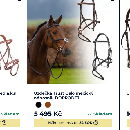
l
Cob
Full
d a.k.n.
Uzdečka Trust Oslo mexický
U
nánosník DOPRODEJ
5 495 Kč
1
Skladem
Skladem
K
Nákupem získáte
82 EQK