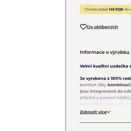
Chcete získat
145 EQK
do 
Do oblíbených
Informace o výrobku
Velmi kvalitní uzdečk
Je vyrobena z 100% ros
komfort díky
kombinaci 
jsou integrované do ná
připíná s pomocí háčků
ovčí kůží a zdoben kon
Zobrazit více
Materiál:
100% rostlinně 
Pokyny k péči: