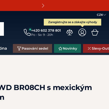
O
CZK
Zaregistrujte se a získejte výhody
+420 602 378 801
Po - So: 9 - 20h
zóna
Pasování sedel
Novinky
Slevy-Out
WD BR08CH s mexickým
m