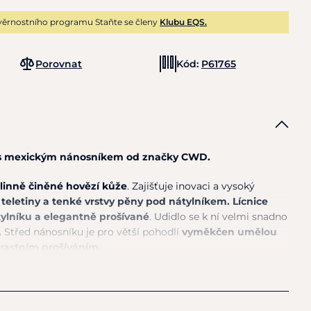
věrnostního programu Staňte se členy
Klubu EQS.
Porovnat
Kód:
P61765
a s mexickým nánosníkem od značky CWD.
tlinně činěné hovězí kůže
. Zajišťuje inovaci a vysoký
teletiny a tenké vrstvy pěny pod nátylníkem.
Lícnice
tylníku a elegantně prošívané
. Udidlo se k ní velmi snadno
.
Střed nánosníku je pro větší pohodlí
vyměkčen umělou
trastním prošíváním.
činěná kůže, umělá ovčí kůže