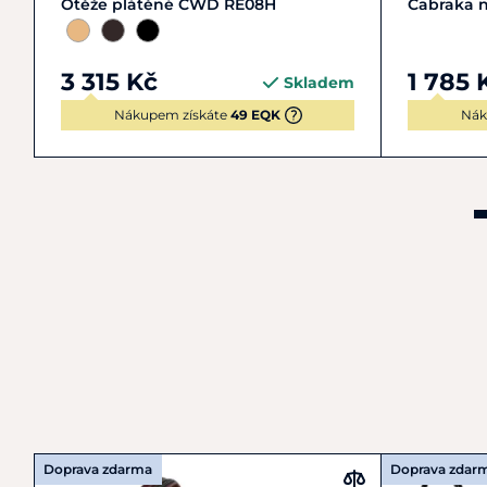
Otěže plátěné CWD RE08H
Čabraka 
3 315 Kč
1 785 
Skladem
Nákupem získáte
49 EQK
Nák
Doprava zdarma
Doprava zdar