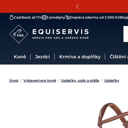
Cashback až 11%
3 prodejny
Doprava zdarma od 2 500 Kč
Blog
Koně
Jezdci
Krmiva a doplňky
Čištění
Úvod
/
Vybavení pro koně
/
Uzdečky, uzdy a otěže
/
Uzdečky