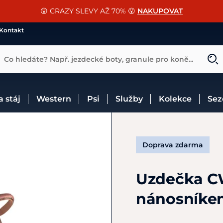
📐Pasování a doplňky k vybraným sedlům ZDARMA 🐴
SLEVA 13% na vše od Cassini!
😮 CRAZY SLEVY AŽ 70% 😮
NAKUPOVAT
CHCI SLEVU
VÍCE INF
Kontakt
Co hledáte? Např. jezdecké boty, granule pro koně...
 a stáj
Western
Psi
Služby
Kolekce
Se
Doprava zdarma
Uzdečka C
nánosníke