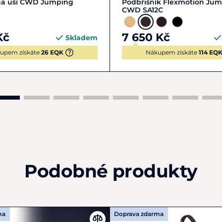
Zobrazit detail
na uši CWD Jumping
Podbřišník Flexmotion Ju
CWD SA12C
Kč
7 650 Kč
Skladem
upem získáte
26 EQK
Nákupem získáte
114 EQ
Podobné produkty
ma
Doprava zdarma