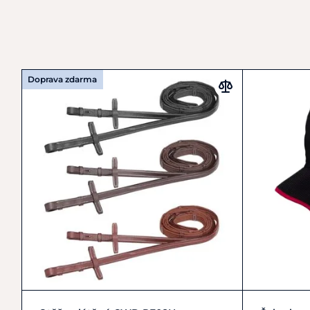
Doprava zdarma
Full
Pony