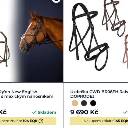
Zobrazit detail
Cob
ExtraFull
Ful
Dy'on New English
Uzdečka CWD BR08FH Raise
on s mexickým nánosníkem
DOPRODEJ
Kč
9 690 Kč
Skladem
upem získáte
104 EQK
Nákupem získáte
145 EQ