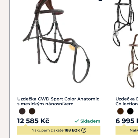
ExtraFull
Full
Uzdečka CWD Sport Color Anatomic
Uzdečka 
s mexickým nánosníkem
Collecti
12 585 Kč
6 995 
Skladem
Nákupem získáte
188 EQK
Nák