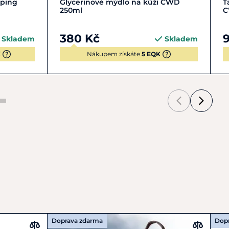
Do košíku
mping
Glycerinové mýdlo na kůži CWD
T
250ml
380 Kč
Skladem
Skladem
K
Nákupem získáte
5 EQK
Doprava zdarma
Dop