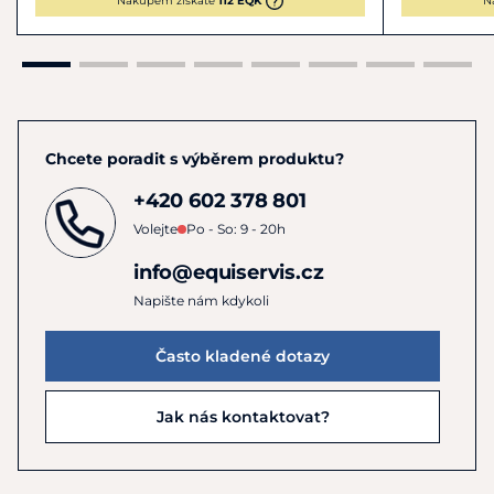
Nákupem získáte
112 EQK
N
Chcete poradit s výběrem produktu?
+420 602 378 801
Volejte
Po - So: 9 - 20h
info@equiservis.cz
Napište nám kdykoli
Často kladené dotazy
Jak nás kontaktovat?