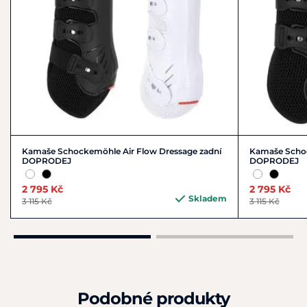
Kamaše Schockemöhle Air Flow Dressage zadní
Kamaše Schoc
DOPRODEJ
DOPRODEJ
2 795 Kč
2 795 Kč
Skladem
3 115 Kč
3 115 Kč
Podobné produkty