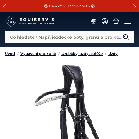
📐Pasování a doplňky k vybraným sedlům ZDARMA 🐴
SLEVA 13% na vše od Cassini!
😮 CRAZY SLEVY AŽ 70% 😮
Co hledáte? Např. jezdecké boty, granule pro koně...
Úvod
/
Vybavení pro koně
/
Uzdečky, uzdy a otěže
/
Uzdy