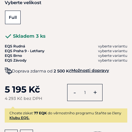
Vyberte velikost
Full
Skladem 3 ks
EQS Rudná
vyberte variantu
EQS Praha 9 - Letňany
vyberte variantu
EQS Brno
vyberte variantu
EQS Závody
vyberte variantu
Možnosti dopravy
Doprava zdarma od
2 500 Kč
5 195 Kč
-
+
4 293 Kč bez DPH
Chcete získat
77 EQK
do věrnostního programu Staňte se členy
Klubu EQS.