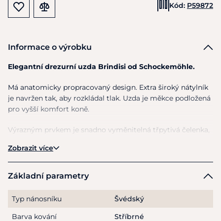
Kód:
P59872
Informace o výrobku
Elegantní drezurní uzda Brindisi od Schockemöhle.
Má anatomicky propracovaný design. Extra široký nátylník
je navržen tak, aby rozkládal tlak. Uzda je měkce podložená
pro vyšší komfort koně.
Výrazným prvkem je snadno vyměnitelná třpytivá čelenka,
kamínky jsou vyskládány ve třech řadách a bíle podložený
Zobrazit více
švédský nánosník.
Čelenku lze snadno vyměnit bez
nutnosti rozebírat celou uzdu. Je připevněna na druk a
suchý zip.
Základní parametry
Je vyrobená z ekologické kůže a doplňuje ji kování ve
Typ nánosníku
Švédský
stříbrné barvě, které neobsahuje nikl! Nikl je velmi častý
kontaktní alergen.
Barva kování
Stříbrné