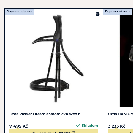
Doprava zdarma
Doprava zdarma
Uzda Passier Dream anatomická švéd.n.
Uzda HKM Gr
Skladem
7 495 Kč
3 235 Kč