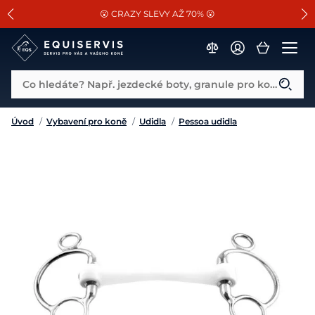
📐Pasování a doplňky k vybraným sedlům ZDARMA 🐴
SLEVA 13% na vše od Cassini!
😮 CRAZY SLEVY AŽ 70% 😮
Co hledáte? Např. jezdecké boty, granule pro koně...
Úvod
/
Vybavení pro koně
/
Udidla
/
Pessoa udidla