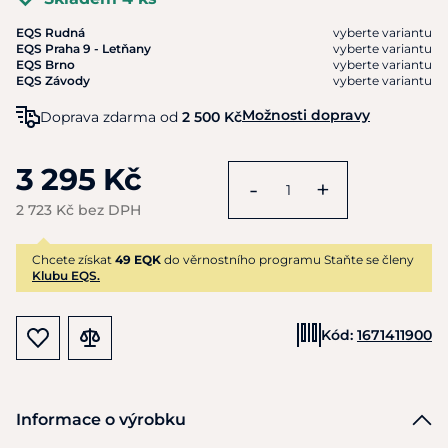
EQS Rudná
vyberte variantu
EQS Praha 9 - Letňany
vyberte variantu
EQS Brno
vyberte variantu
EQS Závody
vyberte variantu
Možnosti dopravy
Doprava zdarma od
2 500 Kč
3 295 Kč
-
+
2 723 Kč bez DPH
Chcete získat
49 EQK
do věrnostního programu Staňte se členy
Klubu EQS.
Kód:
1671411900
Informace o výrobku