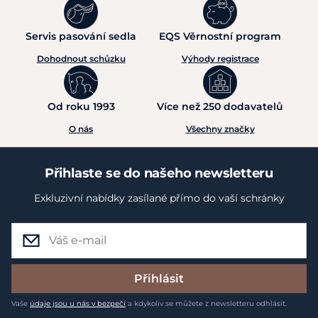
Servis pasování sedla
EQS Věrnostní program
Dohodnout schůzku
Výhody registrace
Od roku 1993
Více než 250 dodavatelů
O nás
Všechny značky
Přihlaste se do našeho newsletteru
Exkluzivní nabídky zasílané přímo do vaší schránky
Přihlásit
Vaše
údaje jsou u nás v bezpečí
a kdykoliv se můžete z newsletteru odhlásit.