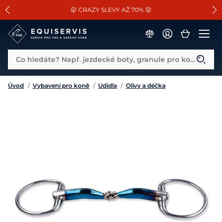
📐Pasování a doplňky k vybraným sedlům ZDARMA 🐴
SLEVA 13% na vše od Cassini!
😮 CRAZY SLEVY AŽ 70% 😮
Co hledáte? Např. jezdecké boty, granule pro koně...
Úvod
/
Vybavení pro koně
/
Udidla
/
Olivy a déčka