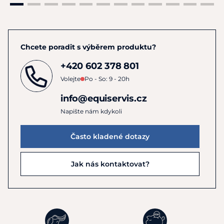
Velikosti: 12,5, 13,5 cm
Chcete poradit s výběrem produktu?
Tloušťka:
16
mm
+420 602 378 801
Volejte
Po - So: 9 - 20h
info@equiservis.cz
Napište nám kdykoli
Často kladené dotazy
Jak nás kontaktovat?