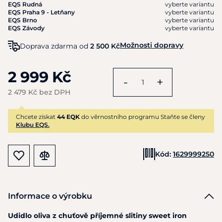
EQS Rudná
vyberte variantu
EQS Praha 9 - Letňany
vyberte variantu
EQS Brno
vyberte variantu
EQS Závody
vyberte variantu
Možnosti dopravy
Doprava zdarma od
2 500 Kč
2 999 Kč
-
+
2 479 Kč bez DPH
Chcete získat
44 EQK
do věrnostního programu Staňte se členy
Klubu EQS.
Kód:
1629999250
Informace o výrobku
Udidlo oliva
z
chuťově příjemné slitiny sweet iron