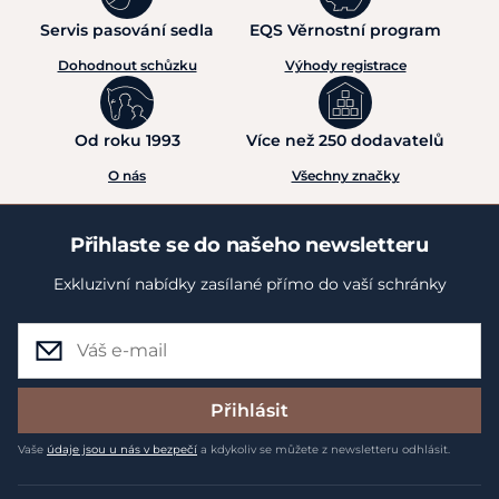
Servis pasování sedla
EQS Věrnostní program
Dohodnout schůzku
Výhody registrace
Od roku 1993
Více než 250 dodavatelů
O nás
Všechny značky
Přihlaste se do našeho newsletteru
Exkluzivní nabídky zasílané přímo do vaší schránky
Přihlásit
Vaše
údaje jsou u nás v bezpečí
a kdykoliv se můžete z newsletteru odhlásit.