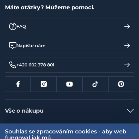
Máte otázky? Můžeme pomoci.
FAQ
Napište nám
+420 602 378 801
Vše o nákupu
Jak nakupovat
Souhlas se zpracováním cookies - aby web
Více informací
Nejčastější dotazy
fungoval jak má.