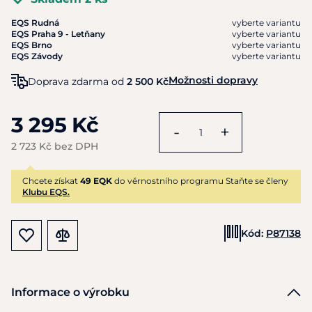
EQS Rudná
vyberte variantu
EQS Praha 9 - Letňany
vyberte variantu
EQS Brno
vyberte variantu
EQS Závody
vyberte variantu
Možnosti dopravy
Doprava zdarma od
2 500 Kč
3 295 Kč
-
+
2 723 Kč bez DPH
Chcete získat
49 EQK
do věrnostního programu Staňte se členy
Klubu EQS.
Kód:
P87138
Informace o výrobku