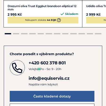
Drezurní oliva Trust Eggbut brandoon eliptical 12
Udidlo oliva 
mm
Skladem
2 995 Kč
2 999 Kč
Nákupem získáte
44 EQK
N
Chcete poradit s výběrem produktu?
+420 602 378 801
Volejte
Po - So: 9 - 20h
info@equiservis.cz
Napište nám kdykoli
Často kladené dotazy