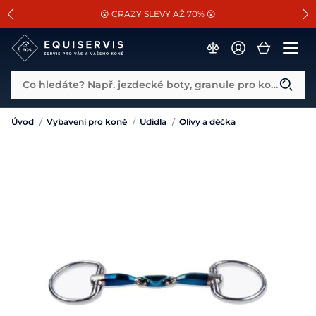
📐Pasování a doplňky k vybraným sedlům ZDARMA 🐴
SLEVA 13% na vše od Cassini!
😮 CRAZY SLEVY AŽ 70% 😮
Co hledáte? Např. jezdecké boty, granule pro koně...
Úvod
/
Vybavení pro koně
/
Udidla
/
Olivy a déčka