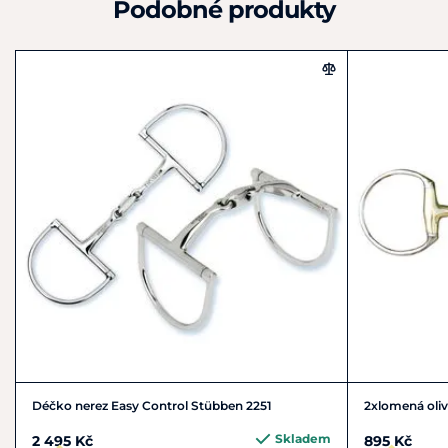
Podobné produkty
D58634
Německo
+49 2371 9559 - 0
herm.sprenger@sprenger.de
Déčko nerez Easy Control Stübben 2251
2xlomená oli
Skladem
2 495 Kč
895 Kč