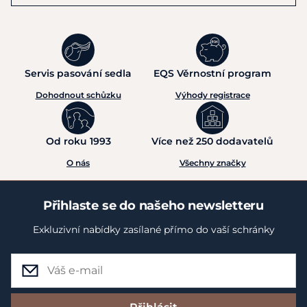
Servis pasování sedla
EQS Věrnostní program
Dohodnout schůzku
Výhody registrace
Od roku 1993
Více než 250 dodavatelů
O nás
Všechny značky
Přihlaste se do našeho newsletteru
Exkluzivní nabídky zasílané přímo do vaší schránky