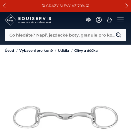
📐Pasování a doplňky k vybraným sedlům ZDARMA 🐴
SLEVA 13% na vše od Cassini!
😮 CRAZY SLEVY AŽ 70% 😮
Co hledáte? Např. jezdecké boty, granule pro koně...
Úvod
/
Vybavení pro koně
/
Udidla
/
Olivy a déčka