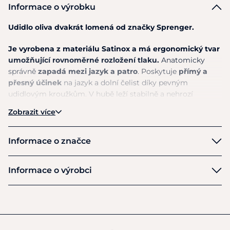
Informace o výrobku
Udidlo oliva dvakrát lomená od značky Sprenger.
Je vyrobena z materiálu Satinox a má ergonomický tvar
umožňující rovnoměrné rozložení tlaku.
Anatomicky
správně
zapadá mezi jazyk a patro
. Poskytuje
přímý a
přesný účinek
na jazyk a dolní čelist díky pevným
udidlovým kroužkům. V hubě leží stabilně a nehrozí
skřípnutí koutků. Má
vynikající zpracování a testovanou
Zobrazit více
kvalitu materiálů
. Udítko Satinox má hezký vzhled,
poskytuje koni příjemný pocit na jazyku a podporuje
aktivitu koňské tlamy.
Informace o značce
Tloušťka udítka:
14 mm
Sprenger
Informace o výrobci
Průměr kroužků:
65 mm
Výrobce
Materiál:
ušlechtilá nerezová ocel
Herm Sprenger GmH
Alexanderstr 10-21
Iserlohn