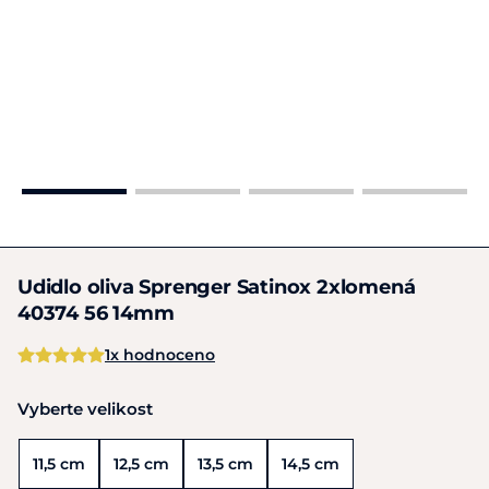
Udidlo oliva Sprenger Satinox 2xlomená
40374 56 14mm
1x hodnoceno
Vyberte velikost
11,5 cm
12,5 cm
13,5 cm
14,5 cm