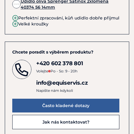
Udidlo oliva Sprenger Satinox 2xlomená
40374 56 14mm
Perfektní zpracování, kůň udidlo dobře přijmul
Velké kroužky
Chcete poradit s výběrem produktu?
+420 602 378 801
Volejte
Po - So: 9 - 20h
info@equiservis.cz
Napište nám kdykoli
Často kladené dotazy
Jak nás kontaktovat?