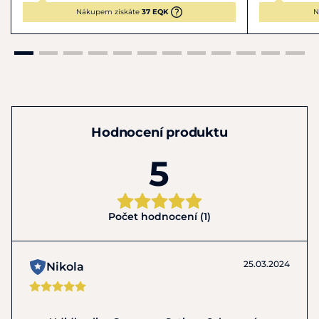
Nákupem získáte
37 EQK
N
Hodnocení produktu
5
Počet hodnocení (1)
25.03.2024
Nikola