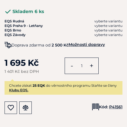
Skladem 6 ks
EQS Rudná
vyberte variantu
EQS Praha 9 - Letňany
vyberte variantu
EQS Brno
vyberte variantu
EQS Závody
vyberte variantu
Možnosti dopravy
Doprava zdarma od
2 500 Kč
1 695 Kč
-
+
1 401 Kč bez DPH
Chcete získat
25 EQK
do věrnostního programu Staňte se členy
Klubu EQS.
Kód:
P41561