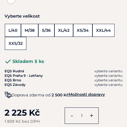
Vyberte velikost
L/40
M/38
S/36
XL/42
XS/34
XXL/44
XXS/32
Skladem 5 ks
EQS Rudná
vyberte variantu
EQS Praha 9 - Letňany
vyberte variantu
EQS Brno
vyberte variantu
EQS Závody
vyberte variantu
Možnosti dopravy
Doprava zdarma od
2 500 Kč
2 225 Kč
-
+
1 839 Kč bez DPH