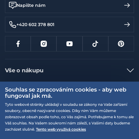
Napište nám
+420 602 378 801
Vše o nákupu
Jak nakupovat
Souhlas se zpracováním cookies - aby web
Více informací
Nejčastější dotazy
fungoval jak má.
Doprava a platba
Tyto webové stránky ukládají v souladu se zákony na Vaše zařízení
Obchodní podmínky
soubory, obecně nazývané cookies. Díky nim Vám můžeme
Vrácení a výměna zboží
Naše prodejny
Podmínky EQS věrnostního klubu
zobrazovat obsah podle toho, co Vás zajímá. Potřebujeme k tomu ale
Váš souhlas. Na Vašem soukromí nám záleží, s Vašimi daty budeme
Reklamace
On-line katalogy
zacházet slušně.
Tento web využívá cookies
EQS Rudná
Velikostní tabulky
09:00 - 20:00
Kariéra
Nyní otevřeno
© 2026 EQUISERVIS spol. s r.o. - založeno 1993