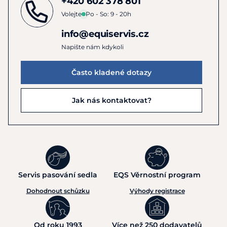
+420 602 378 801
Tričko je vyrobeno z pružného čtyřsměrně elastického
Volejte
Po - So: 9 - 20h
materiálu s přiléhavým střihem a odpovídá běžnému
info@equiservis.cz
číslování.
Napište nám kdykoli
Materiál:
70 % nylon, 30 % spandex
Často kladené dotazy
Pokyny k péči:
Praní v pračce na 30 °C. Sušit při nízké
teplotě. Nebělit. Nežehlit.
Jak nás kontaktovat?
URČENO PRO PRODEJ POUZE V KAMENNÝCH
PRODEJNÁCH!
Servis pasování sedla
EQS Věrnostní program
Dohodnout schůzku
Výhody registrace
Od roku 1993
Více než 250 dodavatelů