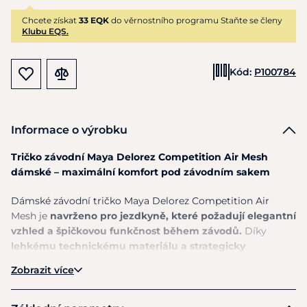
Chcete získat
33 EQK
do věrnostního programu Staňte se členy
Klubu EQS.
Kód:
P100784
Informace o výrobku
Tričko závodní Maya Delorez Competition Air Mesh
dámské – maximální komfort pod závodním sakem
Dámské závodní tričko Maya Delorez Competition Air
Mesh je
navrženo pro jezdkyně, které požadují elegantní
vzhled a špičkovou funkčnost během závodů.
Díky
lehkému technickému materiálu a strategicky
umístěným Air Mesh panelům poskytuje výjimečnou
Zobrazit více
prodyšnost a komfort i během náročných soutěžních
dnů.