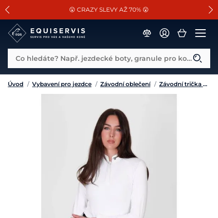
📐Pasování a doplňky k vybraným sedlům ZDARMA 🐴
SLEVA 13% na vše od Cassini!
😮 CRAZY SLEVY AŽ 70% 😮
Co hledáte? Např. jezdecké boty, granule pro koně...
Úvod
/
Vybavení pro jezdce
/
Závodní oblečení
/
Závodní trička a košile