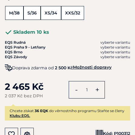
M/38
S/36
XS/34
XXS/32
Skladem 10 ks
EQS Rudná
vyberte variantu
EQS Praha 9 - Letňany
vyberte variantu
EQS Brno
vyberte variantu
EQS Závody
vyberte variantu
Možnosti dopravy
Doprava zdarma od
2 500 Kč
2 465 Kč
-
+
2 037 Kč bez DPH
Chcete získat
36 EQK
do věrnostního programu Staňte se členy
Klubu EQS.
Kód:
P100312