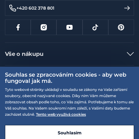
+420 602 378 801
Vše o nákupu
Jak nakupovat
Souhlas se zpracováním cookies - aby web
Více informací
Nejčastější dotazy
fungoval jak má.
Doprava a platba
Obchodní podmínky
Tyto webové stránky ukládají v souladu se zákony na Vaše zařízení
soubory, obecně nazývané cookies. Díky nim Vám můžeme
Vrácení a výměna zboží
Naše prodejny
Podmínky EQS věrnostního klubu
zobrazovat obsah podle toho, co Vás zajímá. Potřebujeme k tomu ale
Reklamace
Váš souhlas. Na Vašem soukromí nám záleží, s Vašimi daty budeme
On-line katalogy
EQS Rudná
zacházet slušně.
Tento web využívá cookies
Velikostní tabulky
09:00 - 20:00
Kariéra
Nyní otevřeno
© 2026 EQUISERVIS spol. s r.o. - založeno 1993
E-shop vytvořila a technicky zajišťuje
SIMPLIA.cz
Nabízené značky
Kontakt
Souhlasím