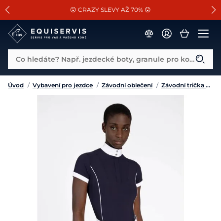
📐Pasování a doplňky k vybraným sedlům ZDARMA 🐴
SLEVA 13% na vše od Cassini!
😮 CRAZY SLEVY AŽ 70% 😮
Co hledáte? Např. jezdecké boty, granule pro koně...
Úvod
/
Vybavení pro jezdce
/
Závodní oblečení
/
Závodní trička a košile