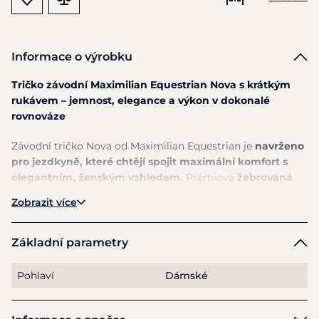
Informace o výrobku
Tričko závodní Maximilian Equestrian Nova s krátkým
rukávem – jemnost, elegance a výkon v dokonalé
rovnováze
Závodní tričko Nova od Maximilian Equestrian je
navrženo
pro jezdkyně, které chtějí spojit maximální komfort s
elegantním, ženským vzhledem.
Prémiová
žebrovaná
tkanina je mimořádně jemná na dotek, lehká a
Zobrazit více
příjemná na nošení, což oceníte při každém závodním
výkonu i během tréninku.
Základní parametry
Materiál vyniká vysokou prodyšností a rychleschnoucími
vlastnostmi, díky kterým pomáhá udržet optimální
Pohlaví
Dámské
komfort i při zvýšené zátěži.
Lichotivý střih s
kontrastním lemováním krásně zvýrazňuje siluetu
,
zatímco praktické detaily, jako
poutko pro plastron nebo