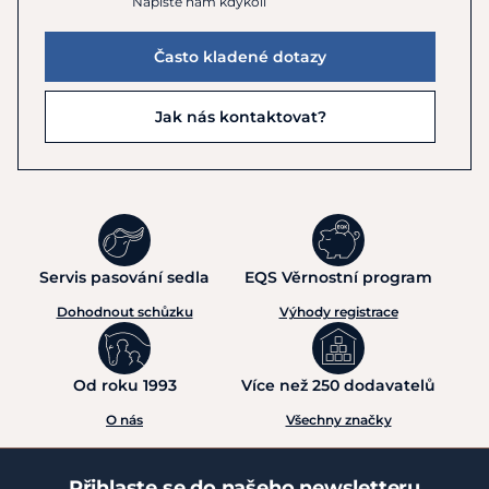
Napište nám kdykoli
Často kladené dotazy
Jak nás kontaktovat?
Servis pasování sedla
EQS Věrnostní program
Dohodnout schůzku
Výhody registrace
Od roku 1993
Více než 250 dodavatelů
O nás
Všechny značky
Přihlaste se do našeho newsletteru