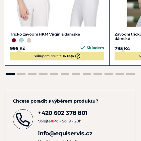
Tričko závodní HKM Virginia dámské
Závodní trič
dámské
Skladem
995 Kč
795 Kč
Nákupem získáte
14 EQK
N
Chcete poradit s výběrem produktu?
+420 602 378 801
Volejte
Po - So: 9 - 20h
info@equiservis.cz