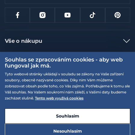
Vše o nákupu
Jak nakupovat
Souhlas se zpracováním cookies - aby web
Více informací
Nejčastější dotazy
fungoval jak má.
Doprava a platba
Tyto webové stránky ukládají v souladu se zákony na Vaše zařízení
Obchodní podmínky
soubory, obecně nazývané cookies. Díky nim Vám můžeme
Vrácení a výměna zboží
Naše prodejny
Podmínky EQS věrnostního klubu
zobrazovat obsah podle toho, co Vás zajímá. Potřebujeme k tomu ale
Váš souhlas. Na Vašem soukromí nám záleží, s Vašimi daty budeme
Reklamace
On-line katalogy
zacházet slušně.
Tento web využívá cookies
EQS Rudná
Velikostní tabulky
Nyní zavřeno ‧ otevřeno od 09:00, Pá
Kariéra
© 2026 EQUISERVIS spol. s r.o. - založeno 1993
E-shop vytvořila a technicky zajišťuje
SIMPLIA.cz
Nabízené značky
Kontakt
Souhlasím
Dotace
EQS Praha 9 - Letňany
Nesouhlasím
Nyní zavřeno ‧ otevřeno od 09:00, Pá
995 Kč
Zásady ochrany osobních údajů
Do košíku