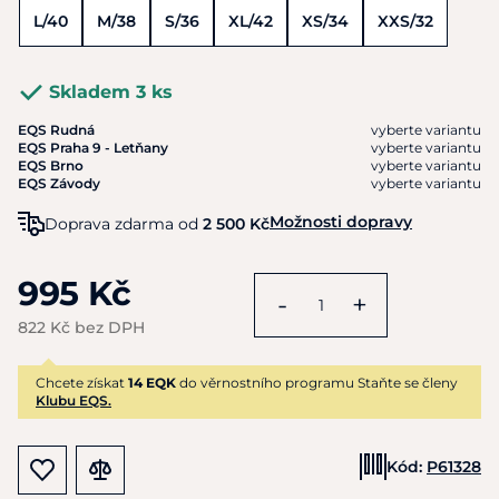
L/40
M/38
S/36
XL/42
XS/34
XXS/32
Skladem 3 ks
EQS Rudná
vyberte variantu
EQS Praha 9 - Letňany
vyberte variantu
EQS Brno
vyberte variantu
EQS Závody
vyberte variantu
Možnosti dopravy
Doprava zdarma od
2 500 Kč
995 Kč
-
+
822 Kč bez DPH
Chcete získat
14 EQK
do věrnostního programu Staňte se členy
Klubu EQS.
Kód:
P61328