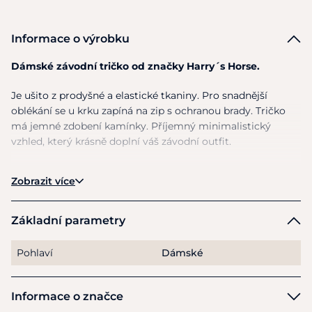
Informace o výrobku
Dámské závodní tričko od značky Harry´s Horse.
Je ušito z prodyšné a elastické tkaniny. Pro snadnější
oblékání se u krku zapíná na zip s ochranou brady. Tričko
má jemné zdobení kamínky. Příjemný minimalistický
vzhled, který krásně doplní váš závodní outfit.
Materiál
: 93% mikropolyester, 7 % elastan
Zobrazit více
Pokyny k péči
: Lze prát na 30 stupňů Celsia.
Základní parametry
Pohlaví
Dámské
Informace o značce