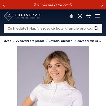
📐Pasování a doplňky k vybraným sedlům ZDARMA 🐴
SLEVA 13% na vše od Cassini!
😮 CRAZY SLEVY AŽ 70% 😮
Co hledáte? Např. jezdecké boty, granule pro koně...
Úvod
/
Vybavení pro jezdce
/
Závodní oblečení
/
Závodní trička a košile