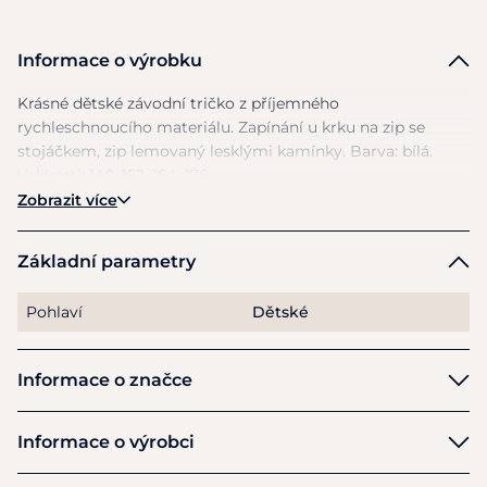
Informace o výrobku
Krásné dětské závodní tričko
z
příjemného
rychleschnoucího materiálu. Zapínání
u
krku
na
zip
se
stojáčkem, zip lemovaný lesklými kamínky. Barva: bílá.
Velikosti: 140, 152, 164, 176.
Zobrazit více
Základní parametry
Pohlaví
Dětské
Informace o značce
Harry's Horse
Informace o výrobci
Výrobce