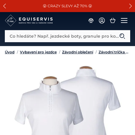
📐Pasování a doplňky k vybraným sedlům ZDARMA 🐴
SLEVA 13% na vše od Cassini!
😮 CRAZY SLEVY AŽ 70% 😮
Co hledáte? Např. jezdecké boty, granule pro koně...
Úvod
/
Vybavení pro jezdce
/
Závodní oblečení
/
Závodní trička a košile