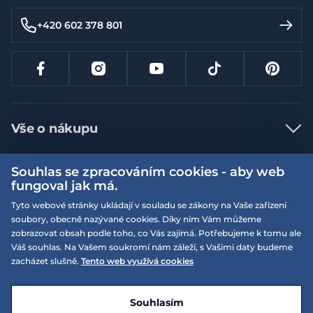
+420 602 378 801
Vše o nákupu
Jak nakupovat
Souhlas se zpracováním cookies - aby web
Více informací
Nejčastější dotazy
fungoval jak má.
Doprava a platba
Tyto webové stránky ukládají v souladu se zákony na Vaše zařízení
Obchodní podmínky
soubory, obecně nazývané cookies. Díky nim Vám můžeme
Vrácení a výměna zboží
Naše prodejny
Podmínky EQS věrnostního klubu
zobrazovat obsah podle toho, co Vás zajímá. Potřebujeme k tomu ale
Váš souhlas. Na Vašem soukromí nám záleží, s Vašimi daty budeme
Reklamace
On-line katalogy
zacházet slušně.
Tento web využívá cookies
EQS Rudná
Velikostní tabulky
Nyní zavřeno ‧ otevřeno od 09:00, Po
Kariéra
© 2026 EQUISERVIS spol. s r.o. - založeno 1993
E-shop vytvořila a technicky zajišťuje
SIMPLIA.cz
Nabízené značky
Kontakt
Souhlasím