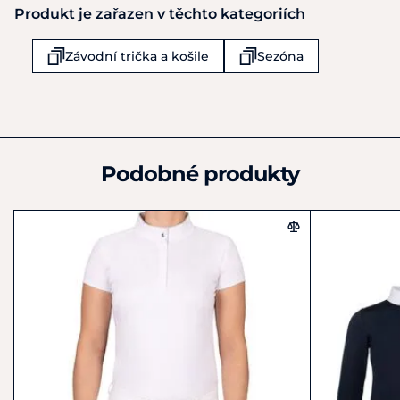
Produkt je zařazen v těchto kategoriích
H.E.Jansen int trading
Haarlemstraat 16
Závodní trička a košile
Sezóna
Hillegom
2180AE
Nizozemsko
+31 (0)252 - 57 60 78
info@harryshorse.com
Podobné produkty