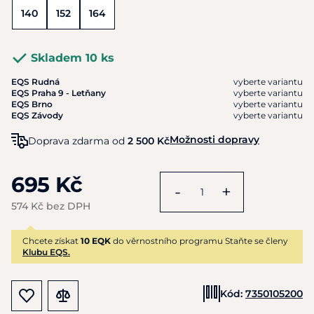
140
152
164
Skladem 10 ks
EQS Rudná
vyberte variantu
EQS Praha 9 - Letňany
vyberte variantu
EQS Brno
vyberte variantu
EQS Závody
vyberte variantu
Možnosti dopravy
Doprava zdarma od
2 500 Kč
695 Kč
-
+
574 Kč bez DPH
Chcete získat
10 EQK
do věrnostního programu Staňte se členy
Klubu EQS.
Kód:
7350105200