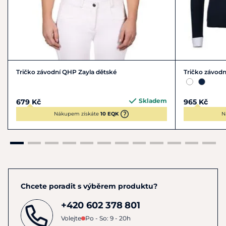
Tričko závodní QHP Zayla dětské
Tričko závodn
Skladem
679 Kč
965 Kč
Nákupem získáte
10 EQK
N
Chcete poradit s výběrem produktu?
+420 602 378 801
Volejte
Po - So: 9 - 20h