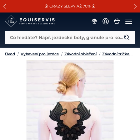
📐Pasování a doplňky k vybraným sedlům ZDARMA 🐴
SLEVA 13% na vše od Cassini!
😮 CRAZY SLEVY AŽ 70% 😮
Co hledáte? Např. jezdecké boty, granule pro koně...
Úvod
/
Vybavení pro jezdce
/
Závodní oblečení
/
Závodní trička a košile