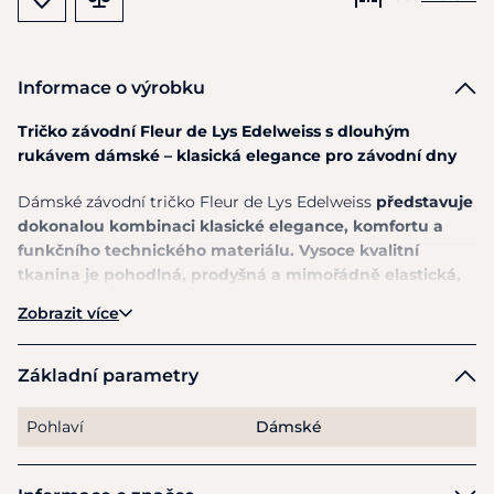
Informace o výrobku
Tričko závodní Fleur de Lys Edelweiss s dlouhým
rukávem dámské – klasická elegance pro závodní dny
Dámské závodní tričko Fleur de Lys Edelweiss
představuje
dokonalou kombinaci klasické elegance, komfortu a
funkčního technického materiálu.
Vysoce kvalitní
tkanina je pohodlná, prodyšná a mimořádně elastická,
díky čemuž perfektně sedí na postavě a zvýrazňuje
Zobrazit více
ženskou siluetu.
Model Edelweiss
zaujme elegantním minimalistickým
Základní parametry
vzhledem doplněným dekorativní černou výšivkou na
zádech
, která dodává tričku sofistikovaný detail a krásný
Pohlaví
Dámské
vizuální efekt. Manžety jsou zakončené
jemnými knoflíčky
ve tvaru květin a přední část doplňuje klasický perleťový
knoflík.