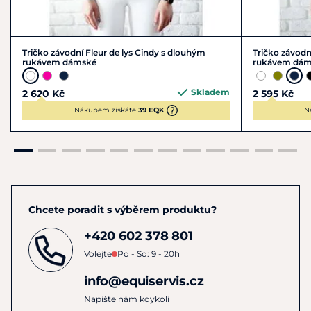
35,6
37,6
39,4
Šířka ramen
cm
cm
cm
Tričko závodní Fleur de lys Cindy s dlouhým
Tričko závodn
rukávem dámské
rukávem dám
Materiál
: 90 % polyamid, 10 % elastan
Skladem
2 620 Kč
2 595 Kč
Pokyny k péči
: Doporučeno ruční praní bez namáčení.
Nákupem získáte
39 EQK
N
Nepoužívejte sušičku ani agresivní čisticí prostředky.
Nechte volně uschnout.
Chcete poradit s výběrem produktu?
+420 602 378 801
Volejte
Po - So: 9 - 20h
info@equiservis.cz
Napište nám kdykoli