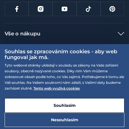
Vše o nákupu
Jak nakupovat
Souhlas se zpracováním cookies - aby web
Více informací
Nejčastější dotazy
fungoval jak má.
Doprava a platba
Tyto webové stránky ukládají v souladu se zákony na Vaše zařízení
Obchodní podmínky
soubory, obecně nazývané cookies. Díky nim Vám můžeme
Vrácení a výměna zboží
Naše prodejny
Podmínky EQS věrnostního klubu
zobrazovat obsah podle toho, co Vás zajímá. Potřebujeme k tomu ale
Váš souhlas. Na Vašem soukromí nám záleží, s Vašimi daty budeme
Reklamace
On-line katalogy
zacházet slušně.
Tento web využívá cookies
EQS Rudná
Velikostní tabulky
Nyní zavřeno ‧ otevřeno od 09:00, Po
Kariéra
© 2026 EQUISERVIS spol. s r.o. - založeno 1993
E-shop vytvořila a technicky zajišťuje
SIMPLIA.cz
Nabízené značky
Kontakt
Souhlasím
Dotace
EQS Praha 9 - Letňany
Nesouhlasím
Nyní zavřeno ‧ otevřeno od 09:00, Po
2 260 Kč
Zásady ochrany osobních údajů
Do košíku