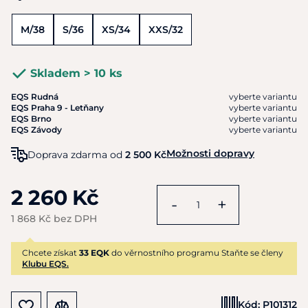
M/38
S/36
XS/34
XXS/32
Skladem > 10 ks
EQS Rudná
vyberte variantu
EQS Praha 9 - Letňany
vyberte variantu
EQS Brno
vyberte variantu
EQS Závody
vyberte variantu
Možnosti dopravy
Doprava zdarma od
2 500 Kč
2 260 Kč
-
+
1 868 Kč bez DPH
Chcete získat
33 EQK
do věrnostního programu Staňte se členy
Klubu EQS.
Kód:
P101312