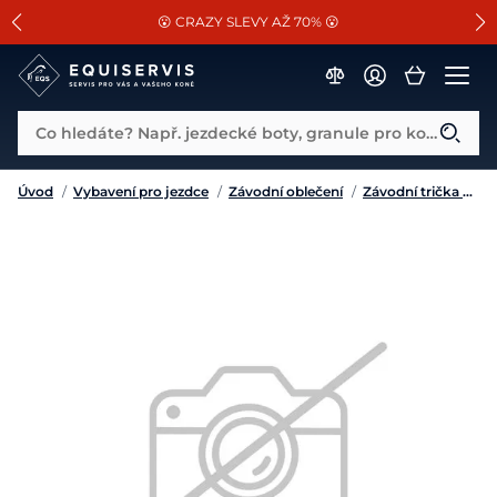
📐Pasování a doplňky k vybraným sedlům ZDARMA 🐴
SLEVA 13% na vše od Cassini!
😮 CRAZY SLEVY AŽ 70% 😮
Co hledáte? Např. jezdecké boty, granule pro koně...
Úvod
/
Vybavení pro jezdce
/
Závodní oblečení
/
Závodní trička a košile