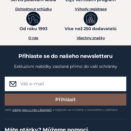
Dohodnout schůzku
Výhody registrace
Od roku 1993
Více než 250 dodavatelů
O nás
Všechny značky
Přihlaste se do našeho newsletteru
Exkluzivní nabídky zasílané přímo do vaší schránky
Přihlásit
Vaše
údaje jsou u nás v bezpečí
a kdykoliv se můžete z newsletteru odhlásit.
Máte otázky? Můžeme pomoci.