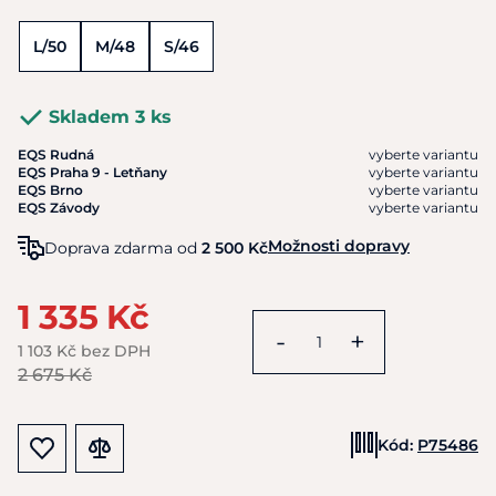
L/50
M/48
S/46
Skladem 3 ks
EQS Rudná
vyberte variantu
EQS Praha 9 - Letňany
vyberte variantu
EQS Brno
vyberte variantu
EQS Závody
vyberte variantu
Možnosti dopravy
Doprava zdarma od
2 500 Kč
1 335 Kč
-
+
1 103 Kč bez DPH
2 675 Kč
Kód:
P75486