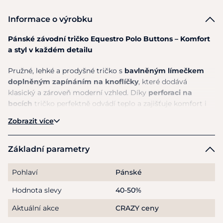
Informace o výrobku
Pánské závodní tričko Equestro Polo Buttons – Komfort
a styl v každém detailu
Pružné, lehké a prodyšné tričko s
bavlněným límečkem
doplněným zapínáním na knoflíčky
, které dodává
klasický a zároveň moderní vzhled. Díky
perforaci na
bocích
tričko perfektně odvádí teplo a zajišťuje komfort i
při náročném závodním nasazení.
Zobrazit více
Bavlněný límeček s knoflíkovým zapínáním
Prodyšný materiál s perforací na bocích
Základní parametry
Lehký a pružný pro maximální pohodlí
Stylový a funkční doplněk do závodní výbavy
Pohlaví
Pánské
Equestro – když se funkčnost setkává s elegancí.
Hodnota slevy
40-50%
Aktuální akce
CRAZY ceny
Materiál
: 73% polyamid, 27% spandex; 95% polyamid, 5%
spandex; límeček 100% bavlna, žebrování 96% polyester, 4%