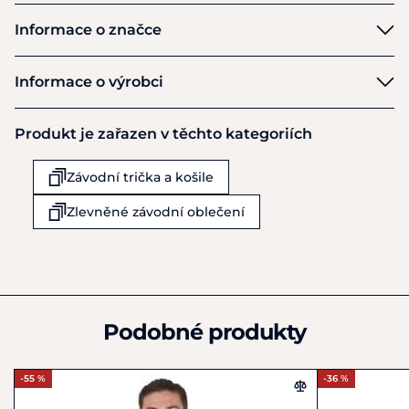
spandex
Informace o značce
Pokyny k péči
: Lze prát na 30 stupňů Celsia na cyklus
jemného praní.
Equestro
Informace o výrobci
Výrobce
Produkt je zařazen v těchto kategoriích
AmaHorse Trading S.r.l
Via Citernese 112
Závodní trička a košile
San Giustino
06016
Zlevněné závodní oblečení
Itálie
+39 075 856 0191
info@amahorse.com
Podobné produkty
-55 %
-36 %