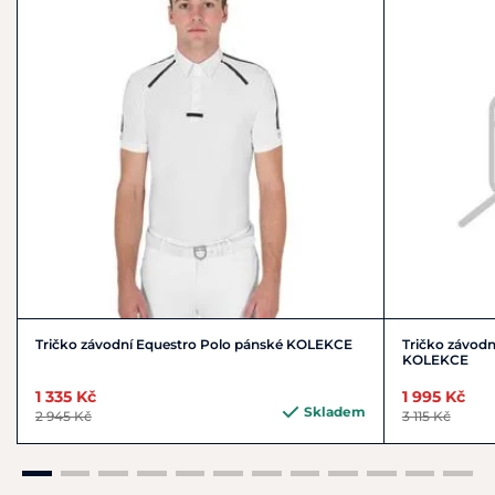
Tričko závodní Equestro Polo pánské KOLEKCE
Tričko závodn
KOLEKCE
1 335 Kč
1 995 Kč
Skladem
2 945 Kč
3 115 Kč