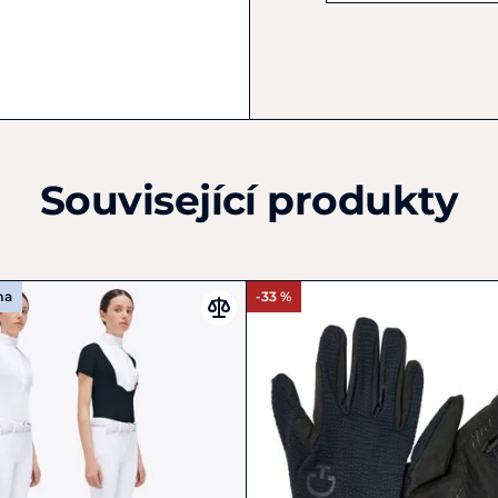
+39 0572 1906490
info@cavalleriatoscana.it
Související produkty
ma
-33 %