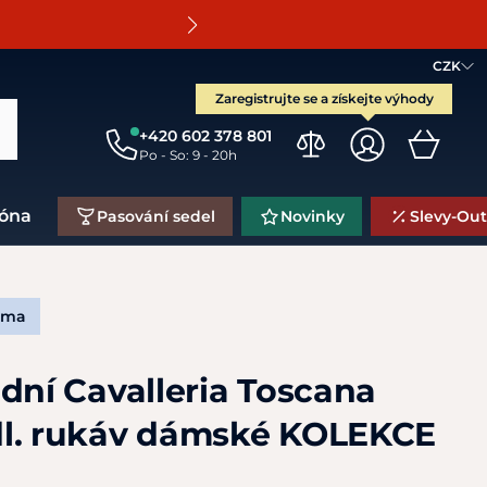
O
CZK
Zaregistrujte se a získejte výhody
+420 602 378 801
Po - So: 9 - 20h
zóna
Pasování sedel
Novinky
Slevy-Out
rma
dní Cavalleria Toscana
l. rukáv dámské KOLEKCE