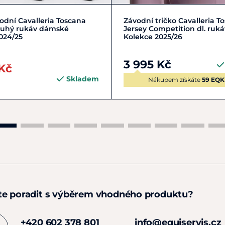
M/38
S/36
10
12
vodní Cavalleria Toscana
Závodní tričko Cavalleria T
ouhý rukáv dámské
Jersey Competition dl. ruk
024/25
Kolekce 2025/26
3 995 Kč
Kč
Skladem
Nákupem získáte
59 EQK
te poradit s výběrem vhodného produktu?
+420 602 378 801
info@equiservis.cz