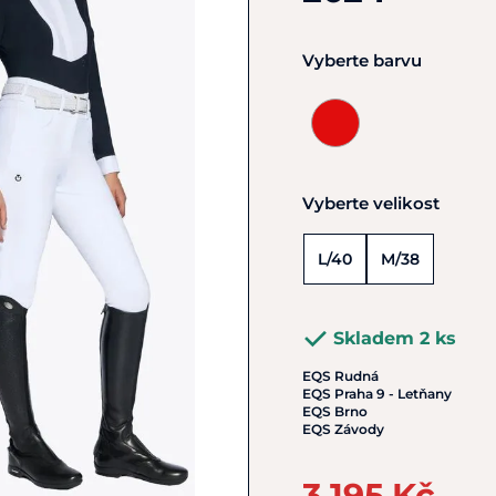
Vyberte barvu
Vyberte velikost
L/40
M/38
Skladem 2 ks
EQS Rudná
EQS Praha 9 - Letňany
EQS Brno
EQS Závody
3 195 Kč