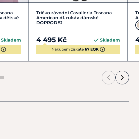
Zobrazit detail
oscana
Tričko závodní Cavalleria Toscana
T
áv dětské
American dl. rukáv dámské
A
DOPRODEJ
4 495 Kč
Skladem
Skladem
Nákupem získáte
67 EQK