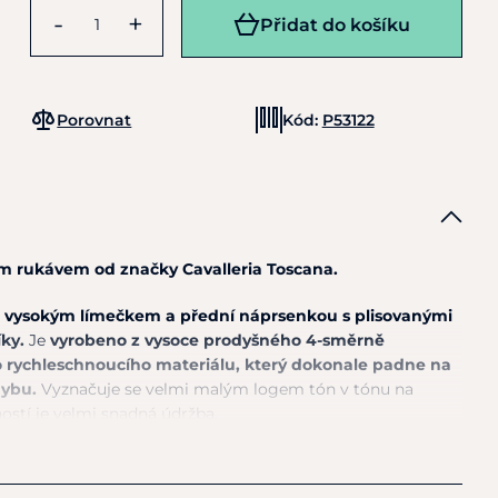
-
+
Přidat do košíku
Porovnat
Kód:
P53122
ým rukávem od značky Cavalleria Toscana.
 vysokým límečkem a přední náprsenkou s plisovanými
íky.
Je
vyrobeno z vysoce prodyšného 4-směrně
 rychleschnoucího materiálu, který dokonale padne na
hybu.
Vyznačuje se velmi malým logem tón v tónu na
ostí je velmi snadná údržba.
ezapomenutelně zpracovaným tričkem uděláte dojem na