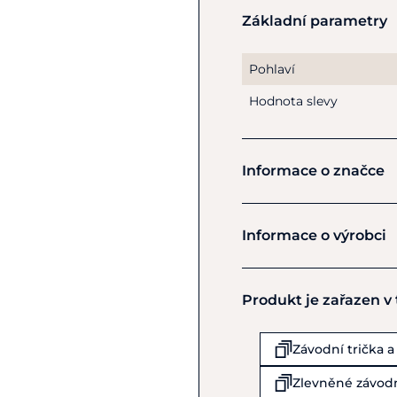
Základní parametry
Materiál:
Hlavní tkanina
Sekundární tkanina: 7
Vložky: 72% POLYAMID
Pohlaví
Hodnota slevy
Pokyny k péči:
Lze prát n
chemicky. Lze žehlit při 
Informace o značce
Cavalleria 
Informace o výrobci
Výrobce
Produkt je zařazen v
Cavalleria Toscana SpA
Via Celio Bottai 11
Monsummano Terme
Závodní trička a
IT51015
Zlevněné závodn
Itálie