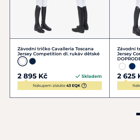
140
146
152
158
+ 2
140
Závodní tričko Cavalleria Toscana
Závodní t
Jersey Competition dl. rukáv dětské
Jersey Co
DOPROD
2 895 Kč
2 625 
Skladem
Nákupem získáte
43 EQK
Nák