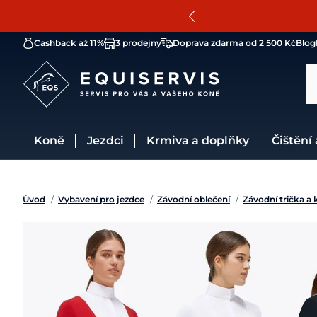
Cashback až 11%
3 prodejny
Doprava zdarma od 2 500 Kč
Blog
Koně
Jezdci
Krmiva a doplňky
Čištění
Úvod
/
Vybavení pro jezdce
/
Závodní oblečení
/
Závodní trička a 