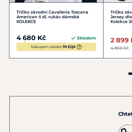
M/38
S/36
Tričko závodní Cavalleria Toscana
Tričko zá
American II dl. rukáv dámské
Jersey dl
KOLEKCE
Kolekce 2
4 680 Kč
Skladem
2 899 
Nákupem získáte
70 EQK
4 860 Kč
Chte