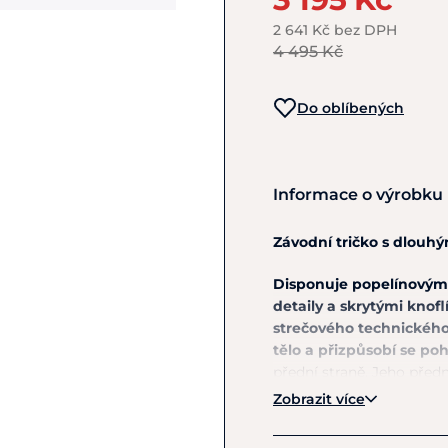
2 641 Kč bez DPH
4 495 Kč
Do oblíbených
Informace o výrobku
Závodní tričko s dlouh
Disponuje popelínovým
detaily a skrytými knofl
strečového technického
tělo a přizpůsobí se po
přední straně. Jeho předn
Zobrazit více
S tímto elegantním a n
všech závodech i show.