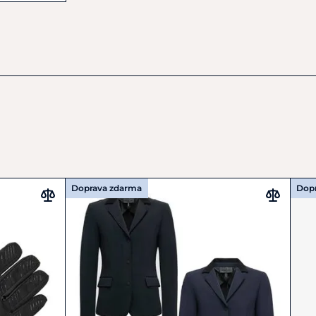
Doprava zdarma
Dop