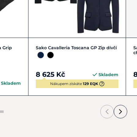
152
158
164
170
a Grip
Sako Cavalleria Toscana GP Zip dívčí
S
c
8 625 Kč
8
Skladem
Skladem
Nákupem získáte
129 EQK