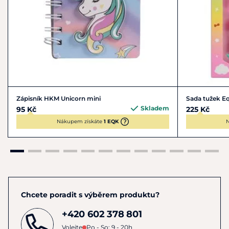
Zápisník HKM Unicorn mini
Sada tužek E
Skladem
95 Kč
225 Kč
Nákupem získáte
1 EQK
N
Chcete poradit s výběrem produktu?
+420 602 378 801
Volejte
Po - So: 9 - 20h