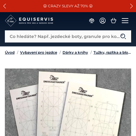
📐Pasování a doplňky k vybraným sedlům ZDARMA 🐴
SLEVA 13% na vše od Cassini!
😮 CRAZY SLEVY AŽ 70% 😮
Co hledáte? Např. jezdecké boty, granule pro koně...
Úvod
/
Vybavení pro jezdce
/
Dárky a knihy
/
Tužky, razítka a bloky