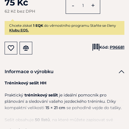
75 Kč
-
+
62 Kč bez DPH
Chcete získat
1 EQK
do věrnostního programu Staňte se členy
Klubu EQS.
Kód:
P96681
Informace o výrobku
Tréninkový sešit HH
Praktický
tréninkový sešit
je ideální pomocník pro
plánování a sledování vašeho jezdeckého tréninku. Díky
kompaktní velikosti
15 × 21 cm
se pohodlně vejde do tašky.
Sešit obsahuje
50 listů
, na které můžete zapisovat své
tréninkové plány, poznámky k výkonu koně nebo pokroky v