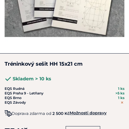
Tréninkový sešit HH 15x21 cm
Skladem > 10 ks
EQS Rudná
1 ks
EQS Praha 9 - Letňany
>5 ks
EQS Brno
1 ks
EQS Závody
Možnosti dopravy
Doprava zdarma od
2 500 Kč