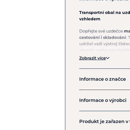
Transportní obal na uz
vzhledem
Dopřejte své uzdečce
ma
cestování i skladování
.
udržel vaši výstroj čis
závody, nebo pro každod
Zobrazit více
Vysoce odolný a neprom
mechanickým poškoze
předcházet vzniku plísní
Informace o značce
uzpůsoben pro jednu u
pevné a stabilní uchyce
LeMieux
Praktický přední zip po
Informace o výrobci
zatímco polstrované madl
LeMieux dodávají obalu lu
Výrobce
Produkt je zařazen v
Horse Health Wessex Ltd
Přednosti:
Greenwood Woodington 