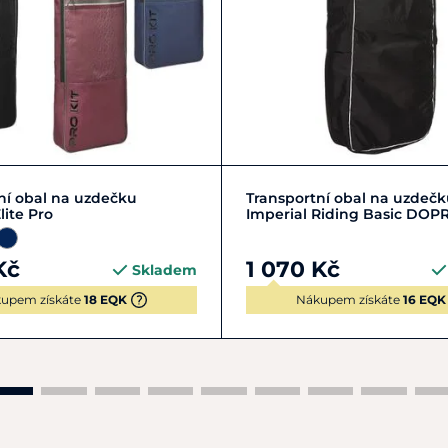
Zobrazit detail
Zobrazit detail
ní obal na uzdečku
Transportní obal na uzdeč
lite Pro
Imperial Riding Basic DO
Kč
1 070 Kč
Skladem
upem získáte
18 EQK
Nákupem získáte
16 EQK