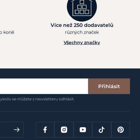
Více než 250 dodavatelů
ho koně
různých značek
Všechny značky
Přihlásit
ykoliv se můžete z newsletteru odhlásit.