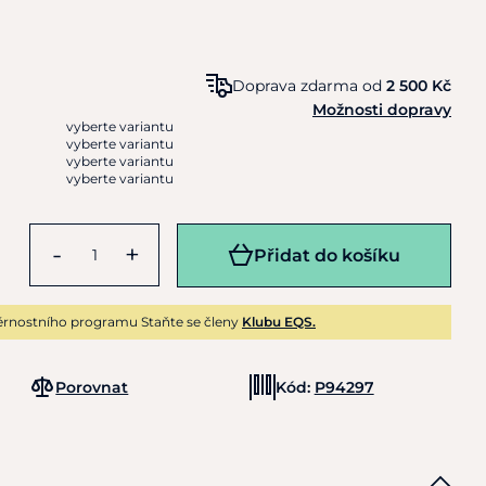
Doprava zdarma od
2 500 Kč
Možnosti dopravy
vyberte variantu
vyberte variantu
vyberte variantu
vyberte variantu
-
+
Přidat do košíku
rnostního programu Staňte se členy
Klubu EQS.
Porovnat
Kód:
P94297