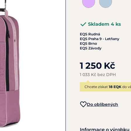
Skladem 4 ks
EQS Rudná
EQS Praha 9 - Letňany
EQS Brno
EQS Závody
1 250 Kč
1 033 Kč bez DPH
Chcete získat
18 EQK
do vě
Do oblíbených
Informace o výrobku