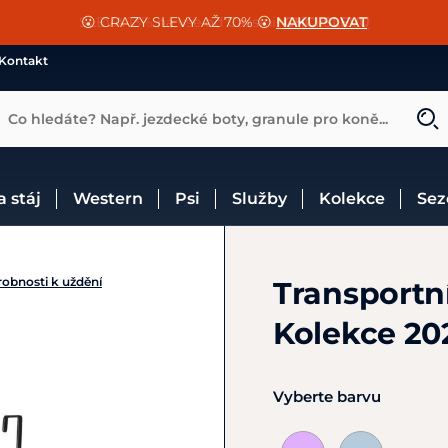
📐Pasování a doplňky k vybraným sedlům ZDARMA 🐴
SLEVA 13% na vše od Cassini!
😮 CRAZY SLEVY AŽ 70% 😮
NAKUPOVAT
CHCI SLEVU
VÍCE INF
Kontakt
Co hledáte? Např. jezdecké boty, granule pro koně...
 a stáj
Western
Psi
Služby
Kolekce
Se
obnosti k uždění
Transportn
Kolekce 20
Vyberte barvu