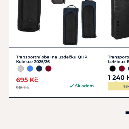
Zobrazit detail
Transportní obal na uzdečku QHP
Transport
Kolekce 2025/26
LeMieux E
1 240 
695 Kč
Skladem
Nák
915 Kč