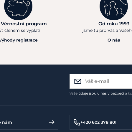
 Věrnostní program
Od roku 1993
ýt členem se vyplatí
jsme tu pro Vás a Vaše
Výhody registrace
O nás
Vaše
údaje jsou u nás v bezpečí
a kd
e nám
+420 602 378 801