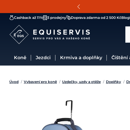
Cashback až 11%
3 prodejny
Doprava zdarma od 2 500 Kč
Blog
Koně
Jezdci
Krmiva a doplňky
Čištění
Úvod
/
Vybavení pro koně
/
Uzdečky, uzdy a otěže
/
Doplňky
/
Dr