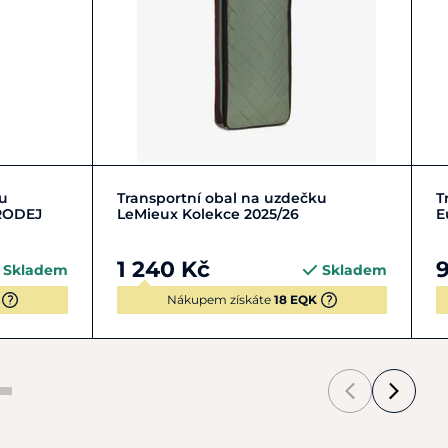
Zobrazit detail
ku
Transportní obal na uzdečku
T
PRODEJ
LeMieux Kolekce 2025/26
E
1 240 Kč
Skladem
Skladem
Nákupem získáte
18 EQK