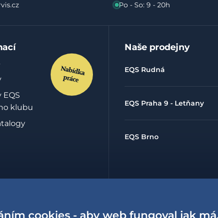
vis.cz
Po - So: 9 - 20h
mací
Naše prodejny
EQS Rudná
y
y EQS
EQS Praha 9 - Letňany
ho klubu
atalogy
EQS Brno
hrany
údajů
áním cookies - aby web fungoval jak má
lowing