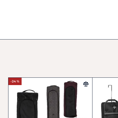
-24 %