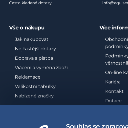
Často kladené dotazy
info@equiser
Vše o nákupu
Více infor
Jak nakupovat
Obchodní
podmínk
Nejčastější dotazy
Podmínk
Doprava a platba
věrnostní
Vrácení a výměna zboží
On-line k
Reklamace
Kariéra
Velikostní tabulky
Kontakt
Nabízené značky
Dotace
Zásady oc
osobních 
Souhlas se zpracov
Whistleb