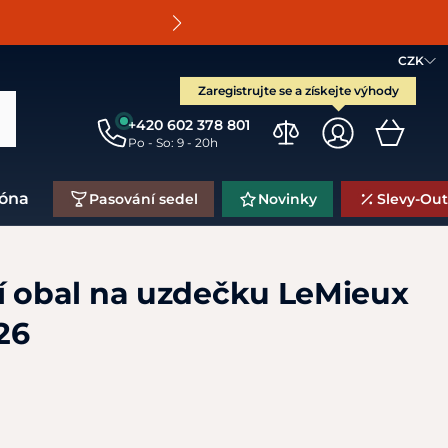
O
CZK
Zaregistrujte se a získejte výhody
+420 602 378 801
Po - So: 9 - 20h
zóna
Pasování sedel
Novinky
Slevy-Out
í obal na uzdečku LeMieux
26