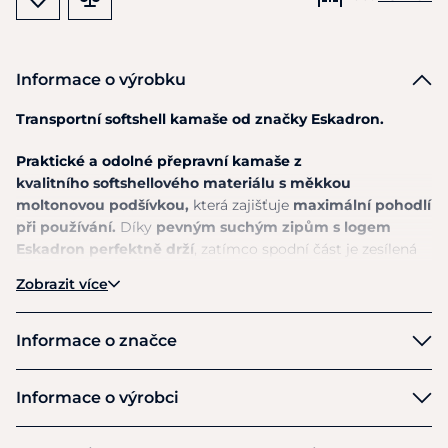
Informace o výrobku
Transportní softshell kamaše od značky Eskadron.
Praktické a odolné přepravní kamaše z
kvalitního
softshellového materiálu
s měkkou
moltonovou podšívkou,
která zajišťuje
maximální pohodlí
při používání.
Díky
pevným suchým zipům s logem
Eskadron perfektně drží
, zatímco spodní část je zesílená
pevnějším
materiálem
pro vyšší odolnost
. Design
Zobrazit více
doplňuje
výrazný nápis značky Eskadron na zadní straně
a decentní logo značky
. Jsou nenáročné na údržbu a
snadno pratelné.
Informace o značce
Přednosti:
Eskadron
Informace o výrobci
Softshellový povrch a měkká moltonová podšívka
Výrobce
Extra odolné zesílení ve spodní části