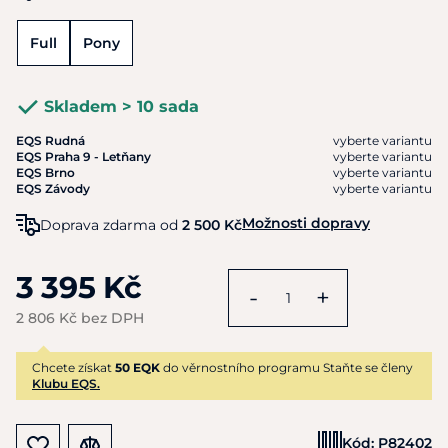
Full
Pony
Skladem > 10 sada
EQS Rudná
vyberte variantu
EQS Praha 9 - Letňany
vyberte variantu
EQS Brno
vyberte variantu
EQS Závody
vyberte variantu
Možnosti dopravy
Doprava zdarma od
2 500 Kč
3 395 Kč
-
+
2 806 Kč bez DPH
Chcete získat
50 EQK
do věrnostního programu Staňte se členy
Klubu EQS.
Kód:
P82402