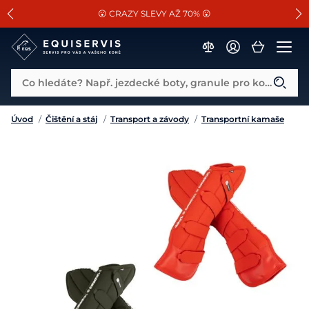
📐Pasování a doplňky k vybraným sedlům ZDARMA 🐴
SLEVA 13% na vše od Cassini!
😮 CRAZY SLEVY AŽ 70% 😮
Co hledáte? Např. jezdecké boty, granule pro koně...
Úvod
/
Čištění a stáj
/
Transport a závody
/
Transportní kamaše