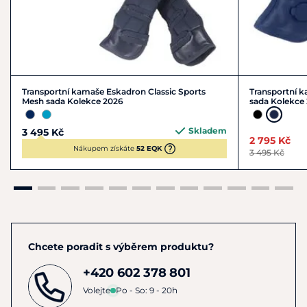
Transportní kamaše Eskadron Classic Sports
Transportní k
Mesh sada Kolekce 2026
sada Kolekce
Skladem
3 495 Kč
2 795 Kč
Nákupem získáte
52 EQK
3 495 Kč
Chcete poradit s výběrem produktu?
+420 602 378 801
Volejte
Po - So: 9 - 20h