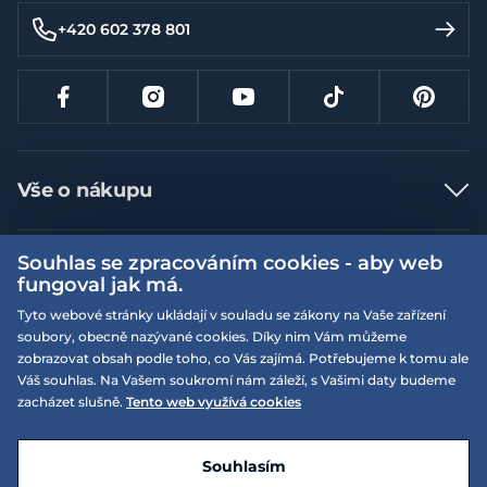
+420 602 378 801
Vše o nákupu
Jak nakupovat
Souhlas se zpracováním cookies - aby web
Více informací
Nejčastější dotazy
fungoval jak má.
Doprava a platba
Obchodní podmínky
Tyto webové stránky ukládají v souladu se zákony na Vaše zařízení
soubory, obecně nazývané cookies. Díky nim Vám můžeme
Vrácení a výměna zboží
Naše prodejny
Podmínky EQS věrnostního klubu
zobrazovat obsah podle toho, co Vás zajímá. Potřebujeme k tomu ale
Reklamace
Váš souhlas. Na Vašem soukromí nám záleží, s Vašimi daty budeme
On-line katalogy
EQS Rudná
zacházet slušně.
Tento web využívá cookies
Velikostní tabulky
09:00 - 20:00
Kariéra
Nyní otevřeno
© 2026 EQUISERVIS spol. s r.o. - založeno 1993
E-shop vytvořila a technicky zajišťuje
SIMPLIA.cz
Nabízené značky
Kontakt
Souhlasím