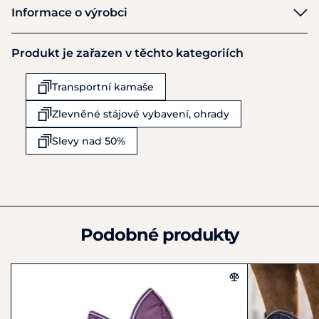
Equest
Informace o výrobci
Výrobce
Produkt je zařazen v těchto kategoriích
Hoelscher JOsef GmbH Co KG
Am Bach 4
Transportní kamaše
Horstmar Leer
D48612
Zlevněné stájové vybavení, ohrady
Německo
+49 (0) 2551-9369-0
Slevy nad 50%
info@equest-online.de
Podobné produkty