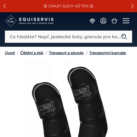
📐Pasování a doplňky k vybraným sedlům ZDARMA 🐴
SLEVA 13% na vše od Cassini!
😮 CRAZY SLEVY AŽ 70% 😮
Co hledáte? Např. jezdecké boty, granule pro koně...
Úvod
/
Čištění a stáj
/
Transport a závody
/
Transportní kamaše