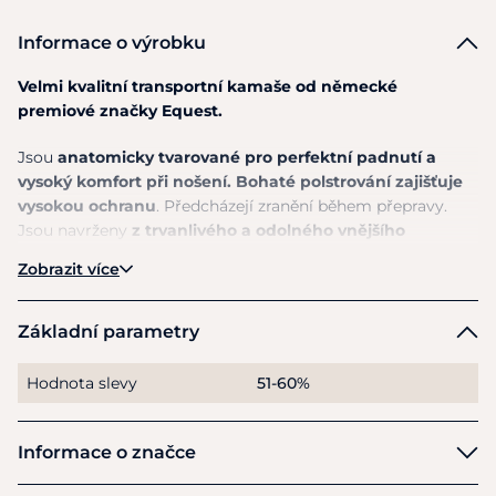
Informace o výrobku
Velmi kvalitní transportní kamaše
od
německé
premiové značky Equest.
Jsou
anatomicky tvarované pro perfektní padnutí a
vysoký komfort při nošení. Bohaté polstrování zajišťuje
vysokou ochranu
. Předcházejí zranění během přepravy.
Jsou navrženy
z trvanlivého a odolného vnějšího
materiálu 600D ripstop
. Zapínají se
na
pevné suché zipy
.
Zobrazit více
Celkový vzhled doplňuje logo značky.
Základní parametry
Hodnota slevy
51-60%
Informace o značce