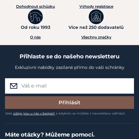
Dohodnout schůzku
Výhody registrace
Od roku 1993
Více než 250 dodavatelů
O nás
Všechny značky
Přihlaste se do našeho newsletteru
Exkluzivní nabídky zasílané přímo do vaší schránky
Přihlásit
Vaše
údaje jsou u nás v bezpečí
a kdykoliv se můžete z newsletteru odhlásit.
Máte otázky? Můžeme pomoci.