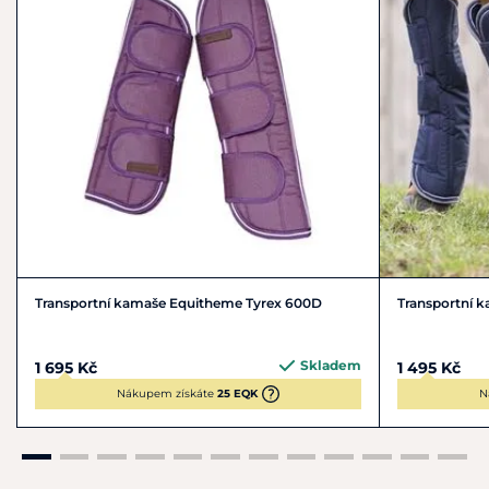
Transportní kamaše Equitheme Tyrex 600D
Transportní 
Skladem
1 695 Kč
1 495 Kč
Nákupem získáte
25 EQK
N