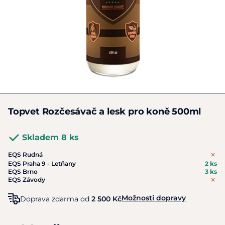
Topvet Rozčesávač a lesk pro koně 500ml
Skladem 8 ks
EQS Rudná
EQS Praha 9 - Letňany
2 ks
EQS Brno
3 ks
EQS Závody
Možnosti dopravy
Doprava zdarma od
2 500 Kč