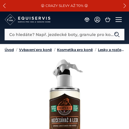
📐Pasování a doplňky k vybraným sedlům ZDARMA 🐴
SLEVA 13% na vše od Cassini!
😮 CRAZY SLEVY AŽ 70% 😮
Co hledáte? Např. jezdecké boty, granule pro koně...
Úvod
/
Vybavení pro koně
/
Kosmetika pro koně
/
Lesky a rozčesávače