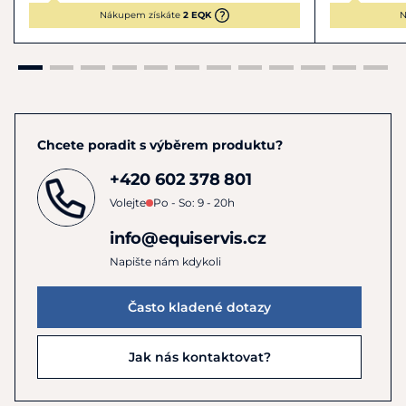
Nákupem získáte
2 EQK
N
Chcete poradit s výběrem produktu?
+420 602 378 801
Volejte
Po - So: 9 - 20h
info@equiservis.cz
Napište nám kdykoli
Často kladené dotazy
Jak nás kontaktovat?