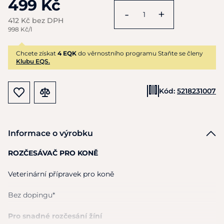
499 Kč
-
+
412 Kč bez DPH
998 Kč/l
Chcete získat
4 EQK
do věrnostního programu Staňte se členy
Klubu EQS.
Kód:
5218231007
Informace o výrobku
ROZČESÁVAČ PRO KONĚ
Veterinární přípravek pro koně
Bez dopingu*
Pro snadné rozčesání žíní