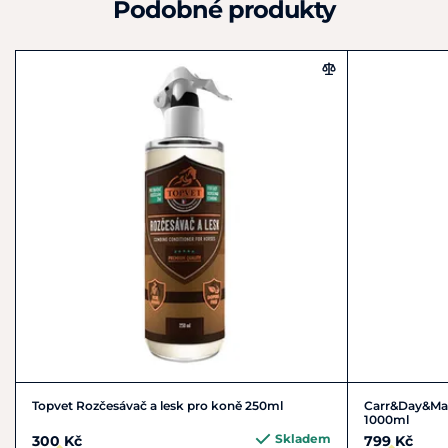
Podobné produkty
posouzení
v
rámci řízení
o
schválení veterinárního
přípravku
Topvet Rozčesávač a lesk pro koně 250ml
Carr&Day&Mar
1000ml
Skladem
300 Kč
799 Kč