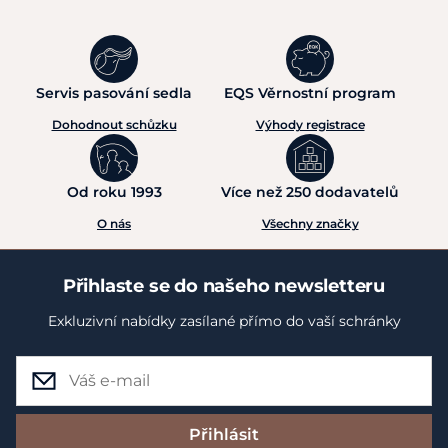
Servis pasování sedla
EQS Věrnostní program
Dohodnout schůzku
Výhody registrace
Od roku 1993
Více než 250 dodavatelů
O nás
Všechny značky
Přihlaste se do našeho newsletteru
Exkluzivní nabídky zasílané přímo do vaší schránky
Přihlásit