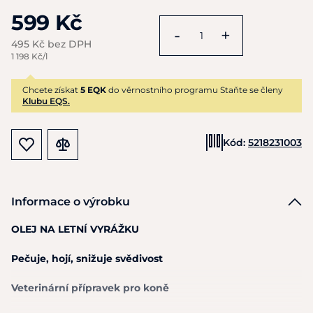
599 Kč
-
+
495 Kč bez DPH
1 198 Kč/l
Chcete získat
5 EQK
do věrnostního programu Staňte se členy
Klubu EQS.
Kód:
5218231003
Informace o výrobku
OLEJ
NA
LETNÍ VYRÁŽKU
Pečuje, hojí, snižuje svědivost
Veterinární přípravek pro koně