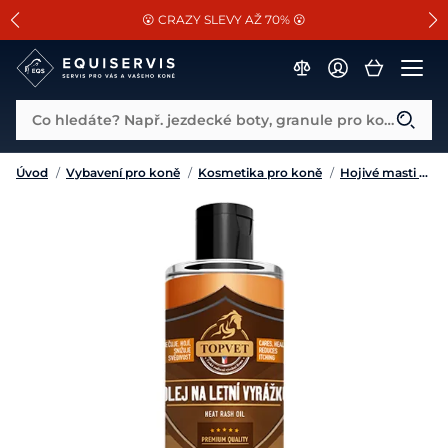
📐Pasování a doplňky k vybraným sedlům ZDARMA 🐴
SLEVA 13% na vše od Cassini!
😮 CRAZY SLEVY AŽ 70% 😮
Co hledáte? Např. jezdecké boty, granule pro koně...
Úvod
/
Vybavení pro koně
/
Kosmetika pro koně
/
Hojivé masti a balzámy