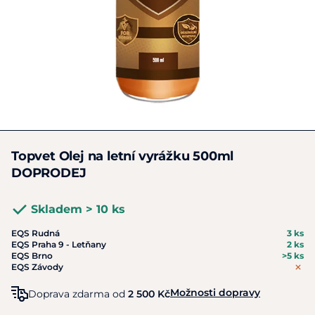
Topvet Olej na letní vyrážku 500ml
DOPRODEJ
Skladem > 10 ks
EQS Rudná
3 ks
EQS Praha 9 - Letňany
2 ks
EQS Brno
>5 ks
EQS Závody
Možnosti dopravy
Doprava zdarma od
2 500 Kč