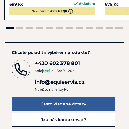
Skladem
699 Kč
675 Kč
Nákupem získáte
6 EQK
N
Chcete poradit s výběrem produktu?
+420 602 378 801
Volejte
Po - So: 9 - 20h
info@equiservis.cz
Napište nám kdykoli
Často kladené dotazy
Jak nás kontaktovat?